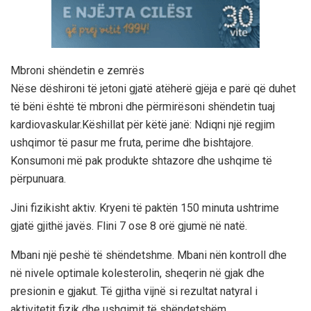
Mbroni shëndetin e zemrës
Nëse dëshironi të jetoni gjatë atëherë gjëja e parë që duhet
të bëni është të mbroni dhe përmirësoni shëndetin tuaj
kardiovaskular.Këshillat për këtë janë: Ndiqni një regjim
ushqimor të pasur me fruta, perime dhe bishtajore.
Konsumoni më pak produkte shtazore dhe ushqime të
përpunuara.
Jini fizikisht aktiv. Kryeni të paktën 150 minuta ushtrime
gjatë gjithë javës. Flini 7 ose 8 orë gjumë në natë.
Mbani një peshë të shëndetshme. Mbani nën kontroll dhe
në nivele optimale kolesterolin, sheqerin në gjak dhe
presionin e gjakut. Të gjitha vijnë si rezultat natyral i
aktivitetit fizik dhe ushqimit të shëndetshëm.