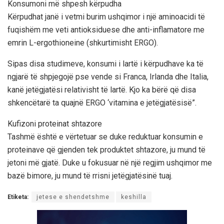
Konsumoni më shpesh kërpudha
Kërpudhat janë i vetmi burim ushqimor i një aminoacidi të
fuqishëm me veti antioksiduese dhe anti-inflamatore me
emrin L-ergothioneine (shkurtimisht ERGO).
Sipas disa studimeve, konsumi i lartë i kërpudhave ka të
ngjarë të shpjegojë pse vende si Franca, Irlanda dhe Italia,
kanë jetëgjatësi relativisht të lartë. Kjo ka bërë që disa
shkencëtarë ta quajnë ERGO ‘vitamina e jetëgjatësisë”.
Kufizoni proteinat shtazore
Tashmë është e vërtetuar se duke reduktuar konsumin e
proteinave që gjenden tek produktet shtazore, ju mund të
jetoni më gjatë. Duke u fokusuar në një regjim ushqimor me
bazë bimore, ju mund të rrisni jetëgjatësinë tuaj.
Etiketa:
jetese e shendetshme
keshilla