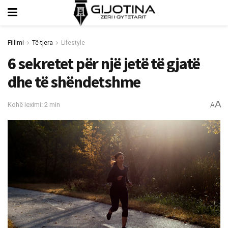
Fillimi
Të tjera
Lifestyle
6 sekretet për një jetë të gjatë
dhe të shëndetshme
A
Kohë leximi: 2 min
A