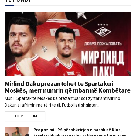
Mirlind Daku prezantohet te Spartaku i
Moskës, merr numrin që mban në Kombëtare
Klubi i Spartak të Moskës ka prezantuar sot zyrtarisht Mirlind
Dakun si afrimin më të ri të tij. Futbollisti shqiptar...
LEXO MË SHUMË
Propozimi i PS për shkrirjen e bashkisë Klos,
kryebashkiakja socialiste: Nëse qytetarët janë