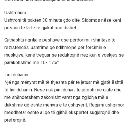
Ushtrohuni
Ushtroni të paktën 30 minuta çdo ditë. Sidomos nëse keni
presion të lartë të gjakut ose diabet.
Gjithashtu ngritja e peshave ose përdorimi i shiritave të
rezistencës, ushtrime që ndihmojnë për forcimin e
muskujve, kanë treguar se reduktojnë rrezikun e vdekjes së
parakohshme me 10- 17%”.
Lini duhanin
Një nga mënyrat më të thjeshta për të jetuar më gjatë është
të lini duhanin. Nëse nuk pini duhan, të jetosh më gjatë dhe
më shëndetshëm zakonisht varet nga zgjidhja më e
dukshme që është mënyra e të ushqyerit. Regjimi ushqimor
mesdhetar është ai që të gjithë ekspertët sugjerojnë dhe
preferojnë.