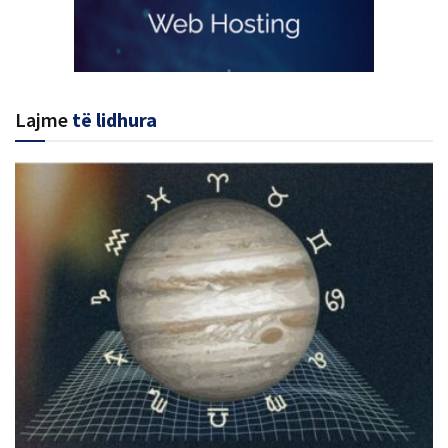
Lajme
të lidhura