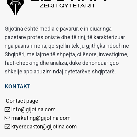
Gijotina është media e pavarur, e iniciuar nga
gazetarë profesionistë dhe të rinj, të karakterizuar
nga paanshmëria, që sjellin tek ju gjithçka ndodh në
Shqipëri, me lajme të shpejta, cilësore, investigime,
fact-checking dhe analiza, duke denoncuar çdo
shkelje apo abuzim ndaj qytetarëve shqiptarë.
KONTAKT
Contact page
info@gijotina.com
marketing@gijotina.com
kryeredaktor@gijotina.com