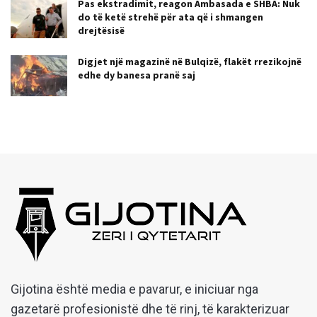
Pas ekstradimit, reagon Ambasada e SHBA: Nuk
do të ketë strehë për ata që i shmangen
drejtësisë
Digjet një magazinë në Bulqizë, flakët rrezikojnë
edhe dy banesa pranë saj
Gijotina është media e pavarur, e iniciuar nga
gazetarë profesionistë dhe të rinj, të karakterizuar