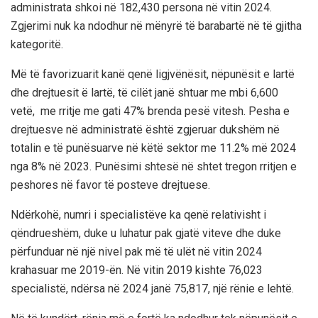
administrata shkoi në 182,430 persona në vitin 2024.
Zgjerimi nuk ka ndodhur në mënyrë të barabartë në të gjitha
kategoritë.
Më të favorizuarit kanë qenë ligjvënësit, nëpunësit e lartë
dhe drejtuesit ë lartë, të cilët janë shtuar me mbi 6,600
vetë, me rritje me gati 47% brenda pesë vitesh. Pesha e
drejtuesve në administratë është zgjeruar dukshëm në
totalin e të punësuarve në këtë sektor me 11.2% më 2024
nga 8% në 2023. Punësimi shtesë në shtet tregon rritjen e
peshores në favor të posteve drejtuese.
Ndërkohë, numri i specialistëve ka qenë relativisht i
qëndrueshëm, duke u luhatur pak gjatë viteve dhe duke
përfunduar në një nivel pak më të ulët në vitin 2024
krahasuar me 2019-ën. Në vitin 2019 kishte 76,023
specialistë, ndërsa në 2024 janë 75,817, një rënie e lehtë.