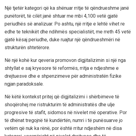
Një tjetër kategori që ka shënuar rritje të qëndrueshme janë
punëtorët, të cilët janë shtuar me mbi 4,100 vetë gjatë
periudhës së analizuar. Po ashtu, një rritje e lehtë vihet re
edhe te teknikët dhe ndihmës specialistët, me rreth 45 vetë
gjatë kësaj periudhe, duke ruajtur një qëndrueshmëri në
strukturën shtetërore.
Në një kohë kur qeveria promovon digjitalizimin si një nga
shtyllat e saj kryesore të reformës, rritja e ndjeshme e
drejtuesve dhe e shpenzimeve për administratën fizike
ngjan paradoksale.
Në këtë kontekst pritej që digjitalizimi i shërbimeve të
shoqërohej me ristrukturim të administratës dhe ulje
progresive të stafit, sidomos në nivelet më operative. Por
të dhënat tregojnë të kundërtën, numri i të punësuarve jo
vetëm që nuk ka rënë, por është rritur ndjeshëm në disa