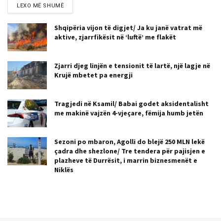
LEXO MË SHUMË
Shqipëria vijon të digjet/ Ja ku janë vatrat më
aktive, zjarrfikësit në ‘luftë’ me flakët
Zjarri djeg linjën e tensionit të lartë, një lagje në
Krujë mbetet pa energji
Tragjedi në Ksamil/ Babai godet aksidentalisht
me makinë vajzën 4-vjeçare, fëmija humb jetën
Sezoni po mbaron, Agolli do blejë 250 MLN lekë
çadra dhe shezlone/ Tre tendera për pajisjen e
plazheve të Durrësit, i marrin biznesmenët e
Niklës