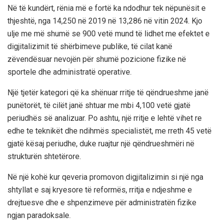
Në të kundërt, rënia më e fortë ka ndodhur tek nëpunësit e
thjeshtë, nga 14,250 në 2019 në 13,286 në vitin 2024. Kjo
ulje me më shumë se 900 vetë mund të lidhet me efektet e
digjitalizimit të shërbimeve publike, të cilat kanë
zëvendësuar nevojën për shumë pozicione fizike në
sportele dhe administratë operative.
Një tjetër kategori që ka shënuar rritje të qëndrueshme janë
punëtorët, të cilët janë shtuar me mbi 4,100 vetë gjatë
periudhës së analizuar. Po ashtu, një rritje e lehtë vihet re
edhe te teknikët dhe ndihmës specialistët, me rreth 45 vetë
gjatë kësaj periudhe, duke ruajtur një qëndrueshmëri në
strukturën shtetërore.
Në një kohë kur qeveria promovon digjitalizimin si një nga
shtyllat e saj kryesore të reformës, rritja e ndjeshme e
drejtuesve dhe e shpenzimeve për administratën fizike
ngjan paradoksale.