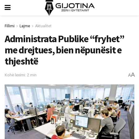
Fillimi
Lajme
Aktualitet
Administrata Publike “fryhet”
me drejtues, bien nëpunësit e
thjeshtë
A
Kohë leximi: 2 min
A