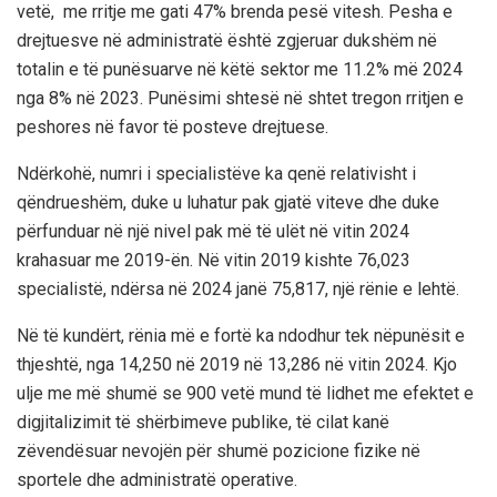
vetë, me rritje me gati 47% brenda pesë vitesh. Pesha e
drejtuesve në administratë është zgjeruar dukshëm në
totalin e të punësuarve në këtë sektor me 11.2% më 2024
nga 8% në 2023. Punësimi shtesë në shtet tregon rritjen e
peshores në favor të posteve drejtuese.
Ndërkohë, numri i specialistëve ka qenë relativisht i
qëndrueshëm, duke u luhatur pak gjatë viteve dhe duke
përfunduar në një nivel pak më të ulët në vitin 2024
krahasuar me 2019-ën. Në vitin 2019 kishte 76,023
specialistë, ndërsa në 2024 janë 75,817, një rënie e lehtë.
Në të kundërt, rënia më e fortë ka ndodhur tek nëpunësit e
thjeshtë, nga 14,250 në 2019 në 13,286 në vitin 2024. Kjo
ulje me më shumë se 900 vetë mund të lidhet me efektet e
digjitalizimit të shërbimeve publike, të cilat kanë
zëvendësuar nevojën për shumë pozicione fizike në
sportele dhe administratë operative.