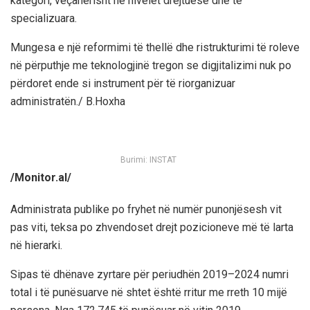
kategori, veçanërisht në nivelet drejtuese dhe të
specializuara.
Mungesa e një reformimi të thellë dhe ristrukturimi të roleve
në përputhje me teknologjinë tregon se digjitalizimi nuk po
përdoret ende si instrument për të riorganizuar
administratën./ B.Hoxha
Burimi: INSTAT
/Monitor.al/
Administrata publike po fryhet në numër punonjësesh vit
pas viti, teksa po zhvendoset drejt pozicioneve më të larta
në hierarki.
Sipas të dhënave zyrtare për periudhën 2019–2024 numri
total i të punësuarve në shtet është rritur me rreth 10 mijë