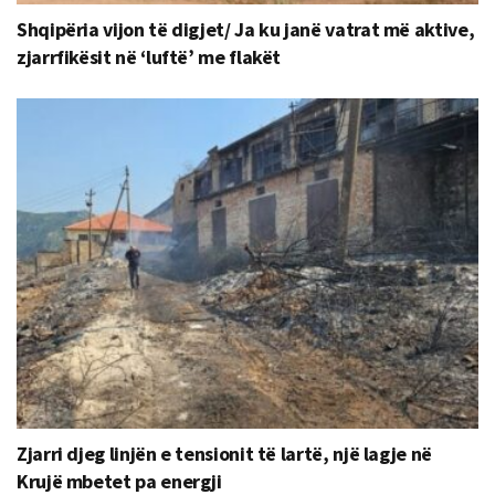
Shqipëria vijon të digjet/ Ja ku janë vatrat më aktive,
zjarrfikësit në ‘luftë’ me flakët
Zjarri djeg linjën e tensionit të lartë, një lagje në
Krujë mbetet pa energji