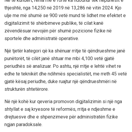
Në të kundërt, rënia më e fortë ka ndodhur tek nëpunësit e
thjeshtë, nga 14,250 në 2019 në 13,286 në vitin 2024. Kjo
ulje me më shumë se 900 vetë mund të lidhet me efektet e
digjitalizimit të shërbimeve publike, të cilat kanë
zëvendësuar nevojën për shumë pozicione fizike në
sportele dhe administratë operative.
Një tjetër kategori që ka shënuar rritje të qëndrueshme janë
punëtorët, të cilët janë shtuar me mbi 4,100 vetë gjatë
periudhës së analizuar. Po ashtu, një rritje e lehtë vihet re
edhe te teknikët dhe ndihmës specialistët, me rreth 45 vetë
gjatë kësaj periudhe, duke ruajtur një qëndrueshmëri në
strukturën shtetërore.
Në një kohë kur qeveria promovon digjitalizimin si një nga
shtyllat e saj kryesore të reformës, rritja e ndjeshme e
drejtuesve dhe e shpenzimeve për administratën fizike
ngjan paradoksale.