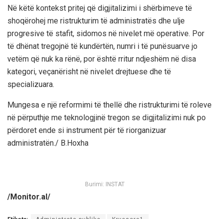
Në këtë kontekst pritej që digjitalizimi i shërbimeve të
shoqërohej me ristrukturim të administratës dhe ulje
progresive të stafit, sidomos në nivelet më operative. Por
të dhënat tregojnë të kundërtën, numri i të punësuarve jo
vetëm që nuk ka rënë, por është rritur ndjeshëm në disa
kategori, veçanërisht në nivelet drejtuese dhe të
specializuara.
Mungesa e një reformimi të thellë dhe ristrukturimi të roleve
në përputhje me teknologjinë tregon se digjitalizimi nuk po
përdoret ende si instrument për të riorganizuar
administratën./ B.Hoxha
Burimi: INSTAT
/Monitor.al/