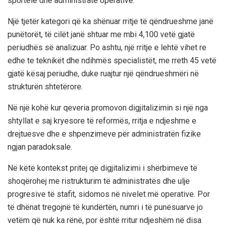
sportele dhe administratë operative.
Një tjetër kategori që ka shënuar rritje të qëndrueshme janë
punëtorët, të cilët janë shtuar me mbi 4,100 vetë gjatë
periudhës së analizuar. Po ashtu, një rritje e lehtë vihet re
edhe te teknikët dhe ndihmës specialistët, me rreth 45 vetë
gjatë kësaj periudhe, duke ruajtur një qëndrueshmëri në
strukturën shtetërore.
Në një kohë kur qeveria promovon digjitalizimin si një nga
shtyllat e saj kryesore të reformës, rritja e ndjeshme e
drejtuesve dhe e shpenzimeve për administratën fizike
ngjan paradoksale.
Në këtë kontekst pritej që digjitalizimi i shërbimeve të
shoqërohej me ristrukturim të administratës dhe ulje
progresive të stafit, sidomos në nivelet më operative. Por
të dhënat tregojnë të kundërtën, numri i të punësuarve jo
vetëm që nuk ka rënë, por është rritur ndjeshëm në disa