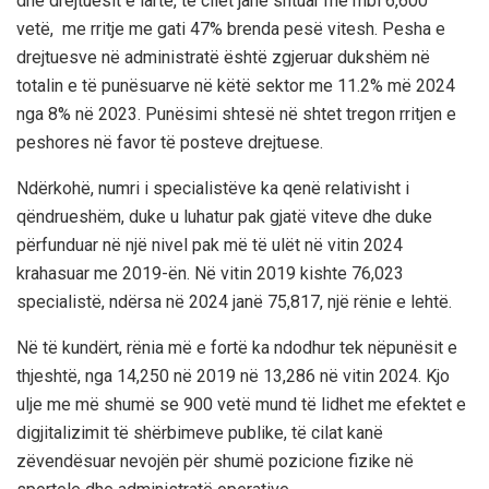
dhe drejtuesit ë lartë, të cilët janë shtuar me mbi 6,600
vetë, me rritje me gati 47% brenda pesë vitesh. Pesha e
drejtuesve në administratë është zgjeruar dukshëm në
totalin e të punësuarve në këtë sektor me 11.2% më 2024
nga 8% në 2023. Punësimi shtesë në shtet tregon rritjen e
peshores në favor të posteve drejtuese.
Ndërkohë, numri i specialistëve ka qenë relativisht i
qëndrueshëm, duke u luhatur pak gjatë viteve dhe duke
përfunduar në një nivel pak më të ulët në vitin 2024
krahasuar me 2019-ën. Në vitin 2019 kishte 76,023
specialistë, ndërsa në 2024 janë 75,817, një rënie e lehtë.
Në të kundërt, rënia më e fortë ka ndodhur tek nëpunësit e
thjeshtë, nga 14,250 në 2019 në 13,286 në vitin 2024. Kjo
ulje me më shumë se 900 vetë mund të lidhet me efektet e
digjitalizimit të shërbimeve publike, të cilat kanë
zëvendësuar nevojën për shumë pozicione fizike në