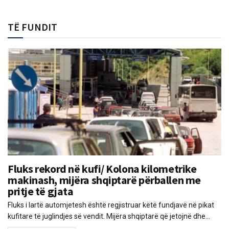
TË FUNDIT
Fluks rekord në kufi/ Kolona kilometrike
makinash, mijëra shqiptarë përballen me
pritje të gjata
Fluks i lartë automjetesh është regjistruar këtë fundjavë në pikat
kufitare të juglindjes së vendit. Mijëra shqiptarë që jetojnë dhe...