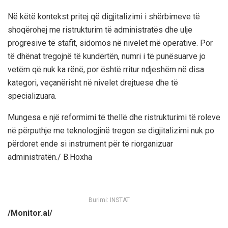
Në këtë kontekst pritej që digjitalizimi i shërbimeve të
shoqërohej me ristrukturim të administratës dhe ulje
progresive të stafit, sidomos në nivelet më operative. Por
të dhënat tregojnë të kundërtën, numri i të punësuarve jo
vetëm që nuk ka rënë, por është rritur ndjeshëm në disa
kategori, veçanërisht në nivelet drejtuese dhe të
specializuara.
Mungesa e një reformimi të thellë dhe ristrukturimi të roleve
në përputhje me teknologjinë tregon se digjitalizimi nuk po
përdoret ende si instrument për të riorganizuar
administratën./ B.Hoxha
Burimi: INSTAT
/Monitor.al/