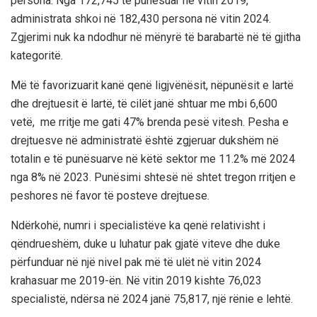
persona. Nga 172,745 të punësuar në vitin 2019,
administrata shkoi në 182,430 persona në vitin 2024.
Zgjerimi nuk ka ndodhur në mënyrë të barabartë në të gjitha
kategoritë.
Më të favorizuarit kanë qenë ligjvënësit, nëpunësit e lartë
dhe drejtuesit ë lartë, të cilët janë shtuar me mbi 6,600
vetë, me rritje me gati 47% brenda pesë vitesh. Pesha e
drejtuesve në administratë është zgjeruar dukshëm në
totalin e të punësuarve në këtë sektor me 11.2% më 2024
nga 8% në 2023. Punësimi shtesë në shtet tregon rritjen e
peshores në favor të posteve drejtuese.
Ndërkohë, numri i specialistëve ka qenë relativisht i
qëndrueshëm, duke u luhatur pak gjatë viteve dhe duke
përfunduar në një nivel pak më të ulët në vitin 2024
krahasuar me 2019-ën. Në vitin 2019 kishte 76,023
specialistë, ndërsa në 2024 janë 75,817, një rënie e lehtë.