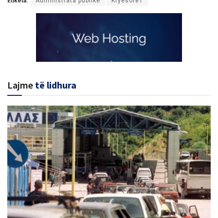
Etiketa:
Administrata publike
Kryesore1
Lajme
të lidhura