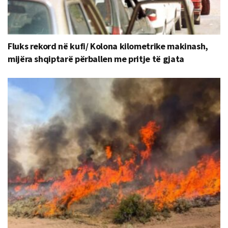
Fluks rekord në kufi/ Kolona kilometrike makinash,
mijëra shqiptarë përballen me pritje të gjata