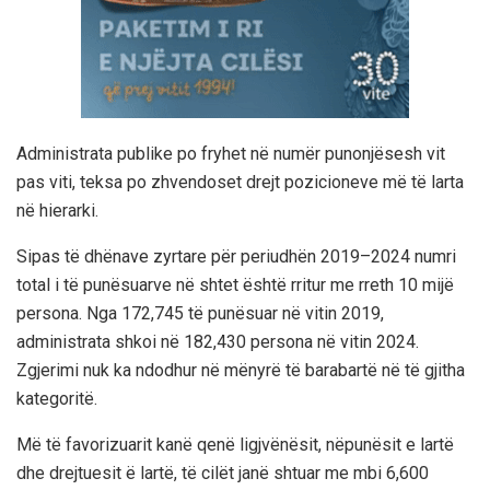
Administrata publike po fryhet në numër punonjësesh vit
pas viti, teksa po zhvendoset drejt pozicioneve më të larta
në hierarki.
Sipas të dhënave zyrtare për periudhën 2019–2024 numri
total i të punësuarve në shtet është rritur me rreth 10 mijë
persona. Nga 172,745 të punësuar në vitin 2019,
administrata shkoi në 182,430 persona në vitin 2024.
Zgjerimi nuk ka ndodhur në mënyrë të barabartë në të gjitha
kategoritë.
Më të favorizuarit kanë qenë ligjvënësit, nëpunësit e lartë
dhe drejtuesit ë lartë, të cilët janë shtuar me mbi 6,600