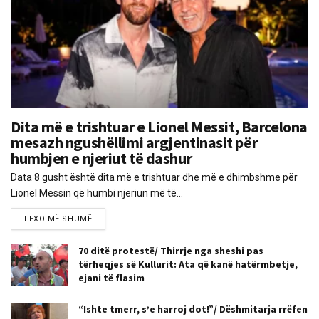
Dita më e trishtuar e Lionel Messit, Barcelona
mesazh ngushëllimi argjentinasit për
humbjen e njeriut të dashur
Data 8 gusht është dita më e trishtuar dhe më e dhimbshme për
Lionel Messin që humbi njeriun më të...
LEXO MË SHUMË
70 ditë protestë/ Thirrje nga sheshi pas
tërheqjes së Kullurit: Ata që kanë hatërmbetje,
ejani të flasim
“Ishte tmerr, s’e harroj dot!”/ Dëshmitarja rrëfen