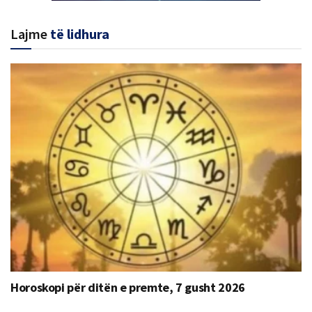
Lajme
të lidhura
Horoskopi për ditën e premte, 7 gusht 2026