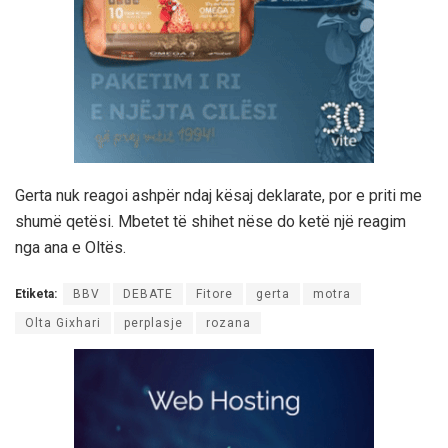
Gerta nuk reagoi ashpër ndaj kësaj deklarate, por e priti me
shumë qetësi. Mbetet të shihet nëse do ketë një reagim
nga ana e Oltës.
Etiketa:
BBV
DEBATE
Fitore
gerta
motra
Olta Gixhari
perplasje
rozana