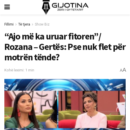
Fillimi
Të tjera
Show Biz
“Ajo më ka uruar fitoren”/
Rozana – Gertës: Pse nuk flet për
motrën tënde?
A
Kohë leximi: 1 min
A