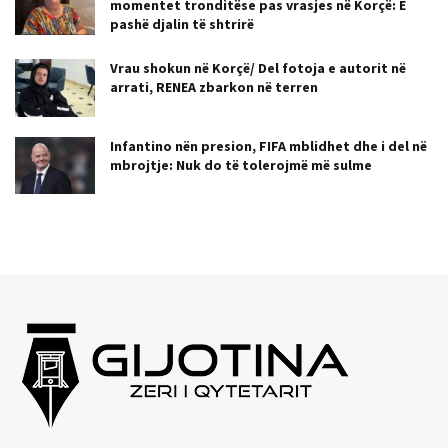
momentet tronditëse pas vrasjes në Korçë: E
pashë djalin të shtrirë
Vrau shokun në Korçë/ Del fotoja e autorit në
arrati, RENEA zbarkon në terren
Infantino nën presion, FIFA mblidhet dhe i del në
mbrojtje: Nuk do të tolerojmë më sulme