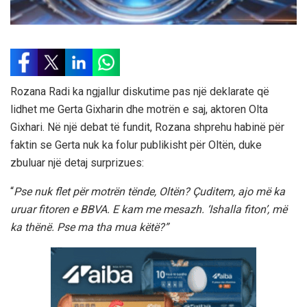
Rozana Radi ka ngjallur diskutime pas një deklarate që
lidhet me Gerta Gixharin dhe motrën e saj, aktoren Olta
Gixhari. Në një debat të fundit, Rozana shprehu habinë për
faktin se Gerta nuk ka folur publikisht për Oltën, duke
zbuluar një detaj surprizues:
“
Pse nuk flet për motrën tënde, Oltën? Çuditem, ajo më ka
uruar fitoren e BBVA. E kam me mesazh. ‘Ishalla fiton’, më
ka thënë. Pse ma tha mua këtë?”