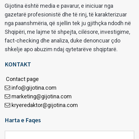
Gijotina është media e pavarur, e iniciuar nga
gazetarë profesionistë dhe të rinj, të karakterizuar
nga paanshmëria, që sjellin tek ju gjithçka ndodh në
Shqipëri, me lajme të shpejta, cilësore, investigime,
fact-checking dhe analiza, duke denoncuar çdo
shkelje apo abuzim ndaj qytetarëve shqiptarë.
KONTAKT
Contact page
info@gijotina.com
marketing@gijotina.com
kryeredaktor@gijotina.com
Harta e Faqes
Harta