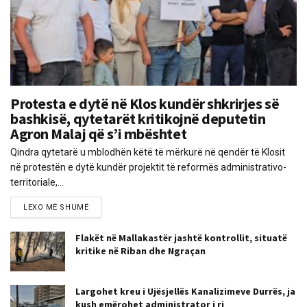
Protesta e dytë në Klos kundër shkrirjes së
bashkisë, qytetarët kritikojnë deputetin
Agron Malaj që s’i mbështet
Qindra qytetarë u mblodhën këtë të mërkurë në qendër të Klosit
në protestën e dytë kundër projektit të reformës administrativo-
territoriale,...
LEXO MË SHUMË
Flakët në Mallakastër jashtë kontrollit, situatë
kritike në Riban dhe Ngraçan
Largohet kreu i Ujësjellës Kanalizimeve Durrës, ja
kush emërohet administrator i ri