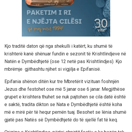
Kjo traditë daton që nga shekulli i katërt, ku shumë të
krishterë kanë shënuar fundin e sezonit të Krishtlindjeve në
Natën e Dymbëdhjetë (ose 12 netë pas Krishtlindjes). Kjo
mbrëmje gjithashtu njihet si vigjilja e Epifanisë.
Epifania shënon ditën kur tre Mbretërit vizituan foshnjën
Jezus dhe festohet ose më 5 janar ose 6 janar. Megjithëse
grupet e krishtera thuhet se nuk pajtohen se cila datë është
e saktë, tradita dikton se Nata e Dymbëdhjetë është koha
më e mirë për të hequr pemën tuaj. Besohet se lënia shumë
gjatë pas Natës së Dymbëdhjetë do të sjellë fat të keq.