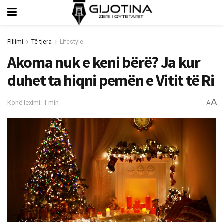
Fillimi
Të tjera
Lifestyle
Akoma nuk e keni bërë? Ja kur
duhet ta hiqni pemën e Vitit të Ri
A
Kohë leximi: 1 min
A