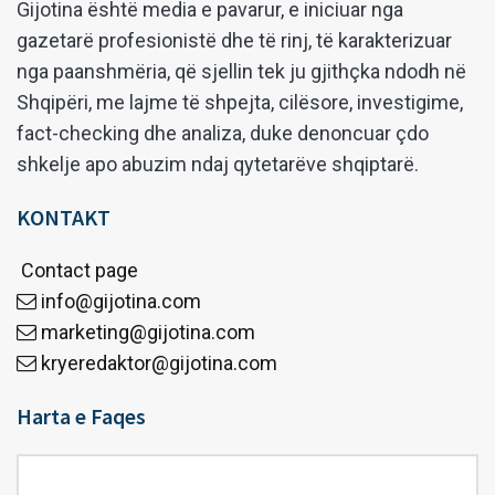
Gijotina është media e pavarur, e iniciuar nga
gazetarë profesionistë dhe të rinj, të karakterizuar
nga paanshmëria, që sjellin tek ju gjithçka ndodh në
Shqipëri, me lajme të shpejta, cilësore, investigime,
fact-checking dhe analiza, duke denoncuar çdo
shkelje apo abuzim ndaj qytetarëve shqiptarë.
KONTAKT
Contact page
info@gijotina.com
marketing@gijotina.com
kryeredaktor@gijotina.com
Harta e Faqes
Harta