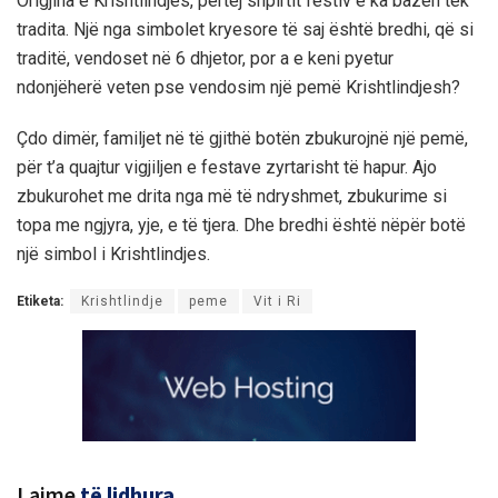
Origjina e Krishtlindjes, përtej shpirtit festiv e ka bazën tek
tradita. Një nga simbolet kryesore të saj është bredhi, që si
traditë, vendoset në 6 dhjetor, por a e keni pyetur
ndonjëherë veten pse vendosim një pemë Krishtlindjesh?
Çdo dimër, familjet në të gjithë botën zbukurojnë një pemë,
për t’a quajtur vigjiljen e festave zyrtarisht të hapur. Ajo
zbukurohet me drita nga më të ndryshmet, zbukurime si
topa me ngjyra, yje, e të tjera. Dhe bredhi është nëpër botë
një simbol i Krishtlindjes.
Etiketa:
Krishtlindje
peme
Vit i Ri
Lajme
të lidhura