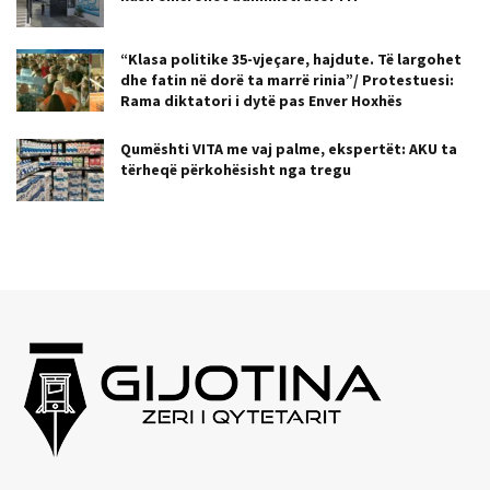
“Klasa politike 35-vjeçare, hajdute. Të largohet
dhe fatin në dorë ta marrë rinia”/ Protestuesi:
Rama diktatori i dytë pas Enver Hoxhës
Qumështi VITA me vaj palme, ekspertët: AKU ta
tërheqë përkohësisht nga tregu