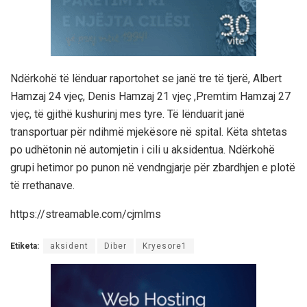
Ndërkohë të lënduar raportohet se janë tre të tjerë, Albert
Hamzaj 24 vjeç, Denis Hamzaj 21 vjeç ,Premtim Hamzaj 27
vjeç, të gjithë kushurinj mes tyre. Të lënduarit janë
transportuar për ndihmë mjekësore në spital. Këta shtetas
po udhëtonin në automjetin i cili u aksidentua. Ndërkohë
grupi hetimor po punon në vendngjarje për zbardhjen e plotë
të rrethanave.
https://streamable.com/cjmlms
Etiketa:
aksident
Diber
Kryesore1