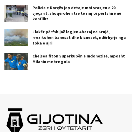
Policia e Korçës jep detaje mbi vrasjen e 20-
vjeçarit, shoqërohen tre të rinj të përfshirë në
konflikt
Flakët përfshijnë lagjen Abazaj në Krujë,
rrezikohen banesat dhe bizneset, ndërhyrje nga
toka e ajri
Chelsea fiton Superkupën e Indonezisë, mposht
Milanin me tre gola