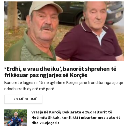
‘Erdhi, e vrau dhe iku’, banorët shprehen të
frikësuar pas ngjarjes së Korçës
Banorët e lagjes nr 15 në qytetin e Korçës janë tronditur nga ajo që
ndodhi rreth dy orë më parë...
LEXO MË SHUMË
Vrasja në Korçë/ Deklarata e zv.drejtorit të
Hetimit: Shkak, konflikti i mbartur mes autorit
dhe 20-vjeçarit