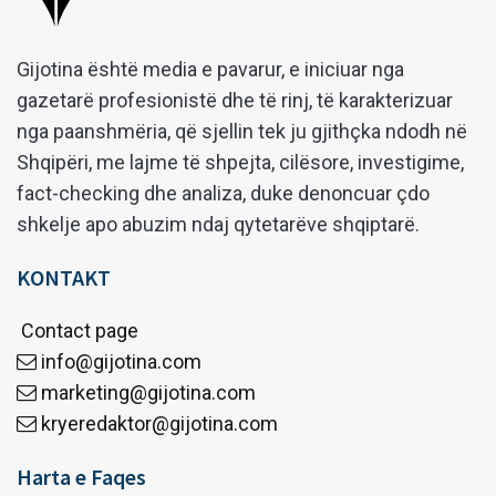
Gijotina është media e pavarur, e iniciuar nga
gazetarë profesionistë dhe të rinj, të karakterizuar
nga paanshmëria, që sjellin tek ju gjithçka ndodh në
Shqipëri, me lajme të shpejta, cilësore, investigime,
fact-checking dhe analiza, duke denoncuar çdo
shkelje apo abuzim ndaj qytetarëve shqiptarë.
KONTAKT
Contact page
info@gijotina.com
marketing@gijotina.com
kryeredaktor@gijotina.com
Harta e Faqes