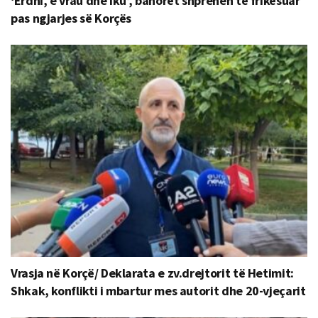
‘Erdhi, e vrau dhe iku’, banorët shprehen të frikësuar
pas ngjarjes së Korçës
Vrasja në Korçë/ Deklarata e zv.drejtorit të Hetimit:
Shkak, konflikti i mbartur mes autorit dhe 20-vjeçarit