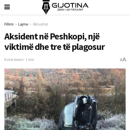
Fillimi
Lajme
Aktualitet
Aksident në Peshkopi, një
viktimë dhe tre të plagosur
A
Kohë leximi: 1 min
A