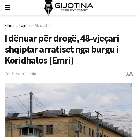
Fillimi
Lajme
Aktualitet
I dënuar për drogë, 48-vjeçari
shqiptar arratiset nga burgu i
Koridhalos (Emri)
A
Kohë leximi: 1 min
A