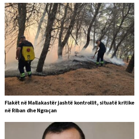
Flakët në Mallakastër jashtë kontrollit, situatë kritike
në Riban dhe Ngraçan