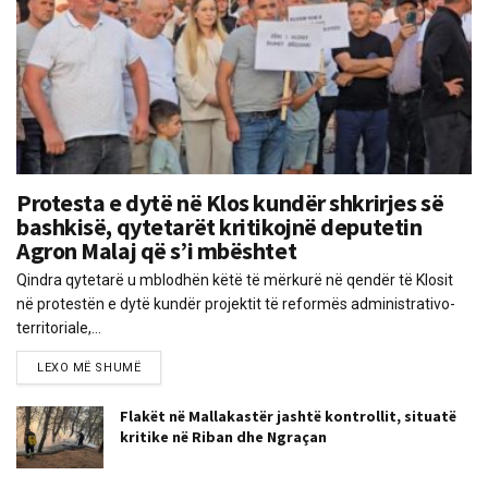
Protesta e dytë në Klos kundër shkrirjes së
bashkisë, qytetarët kritikojnë deputetin
Agron Malaj që s’i mbështet
Qindra qytetarë u mblodhën këtë të mërkurë në qendër të Klosit
në protestën e dytë kundër projektit të reformës administrativo-
territoriale,...
LEXO MË SHUMË
Flakët në Mallakastër jashtë kontrollit, situatë
kritike në Riban dhe Ngraçan