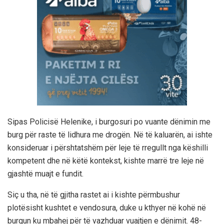
Sipas Policisë Helenike, i burgosuri po vuante dënimin me
burg për raste të lidhura me drogën. Në të kaluarën, ai ishte
konsideruar i përshtatshëm për leje të rregullt nga këshilli
kompetent dhe në këtë kontekst, kishte marrë tre leje në
gjashtë muajt e fundit.
Siç u tha, në të gjitha rastet ai i kishte përmbushur
plotësisht kushtet e vendosura, duke u kthyer në kohë në
burgun ku mbahej për të vazhduar vuajtjen e dënimit. 48-