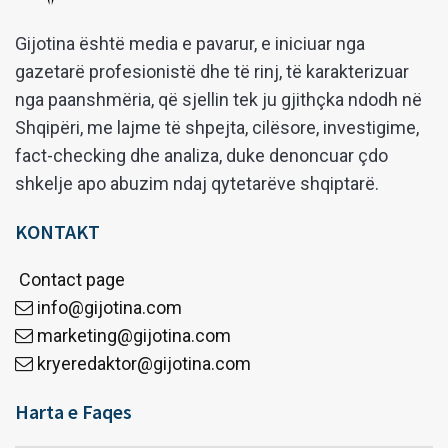
Gijotina është media e pavarur, e iniciuar nga
gazetarë profesionistë dhe të rinj, të karakterizuar
nga paanshmëria, që sjellin tek ju gjithçka ndodh në
Shqipëri, me lajme të shpejta, cilësore, investigime,
fact-checking dhe analiza, duke denoncuar çdo
shkelje apo abuzim ndaj qytetarëve shqiptarë.
KONTAKT
Contact page
info@gijotina.com
marketing@gijotina.com
kryeredaktor@gijotina.com
Harta e Faqes