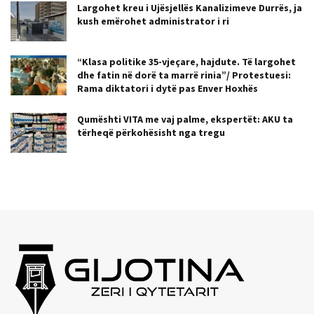
Largohet kreu i Ujësjellës Kanalizimeve Durrës, ja
kush emërohet administrator i ri
“Klasa politike 35-vjeçare, hajdute. Të largohet
dhe fatin në dorë ta marrë rinia”/ Protestuesi:
Rama diktatori i dytë pas Enver Hoxhës
Qumështi VITA me vaj palme, ekspertët: AKU ta
tërheqë përkohësisht nga tregu