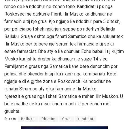
rende qe ka ndodhur ne zonen tone. Kandidati i ps nga
Roskoveci ne qarkun e Fierit, Ilir Musko ka dhunuar ne
farmacin e tij nje grua. Kjo ngjarje ka ndodhur para 5 ditesh,
por policia po fsheh ngjarjen, sepse po nderhyn Belinda
Balluku. Gruaja eshte bga fshati Samatice dhe ka shkuar tek
Ilir Musko per te bere nje serum tek farmacia e tij se ai
eshte farmacist. Dhe aty e ka dhunuar. Edhe babai i tij Kujtim
Musko kur ishte drejtor ka dhunuar nje vajze 14 vjec.
Familjaret e gruas nga Samatica kane bere denoncim por
policia dhe skender hitaj i ka nxjerr nga komisariati. Kete
ngjarje e di e gjithe zona e Roskovecit. Ka ndodhur ne
fshatin Strum se aty e ka farmacine Ilir Musko.
Njerezit e gruas nga fshati Samatice e rrahen Ilir Muskon. U
be e madhe se ka nisur sherri madh. U perleshen me
grushta.
Etiketa:
Balluku
Dhunim
Grua
kandidat