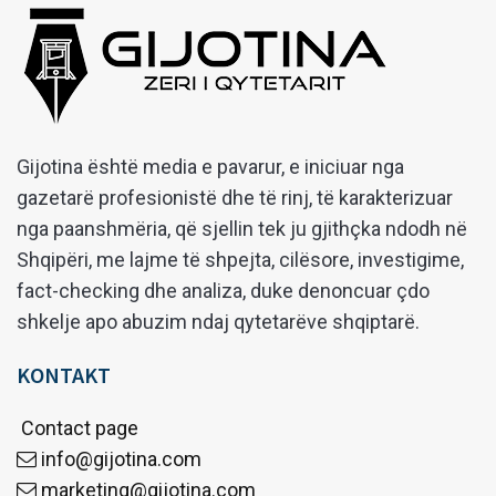
Gijotina është media e pavarur, e iniciuar nga
gazetarë profesionistë dhe të rinj, të karakterizuar
nga paanshmëria, që sjellin tek ju gjithçka ndodh në
Shqipëri, me lajme të shpejta, cilësore, investigime,
fact-checking dhe analiza, duke denoncuar çdo
shkelje apo abuzim ndaj qytetarëve shqiptarë.
KONTAKT
Contact page
info@gijotina.com
marketing@gijotina.com