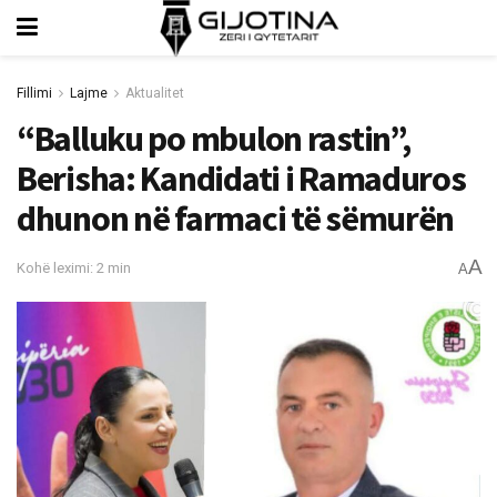
Fillimi
Lajme
Aktualitet
“Balluku po mbulon rastin”,
Berisha: Kandidati i Ramaduros
dhunon në farmaci të sëmurën
A
Kohë leximi: 2 min
A