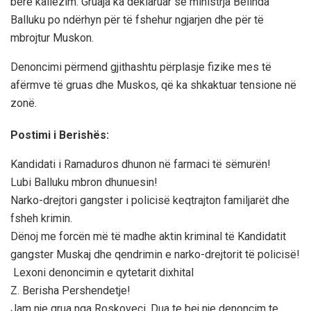
bërë kallëzim. Gruaja ka deklaruar se ministrja Belinda
Balluku po ndërhyn për të fshehur ngjarjen dhe për të
mbrojtur Muskon.
Denoncimi përmend gjithashtu përplasje fizike mes të
afërmve të gruas dhe Muskos, që ka shkaktuar tensione në
zonë.
Postimi i Berishës:
Kandidati i Ramaduros dhunon në farmaci të sëmurën!
Lubi Balluku mbron dhunuesin!
Narko-drejtori gangster i policisë keqtrajton familjarët dhe
fsheh krimin.
Dënoj me forcën më të madhe aktin kriminal të Kandidatit
gangster Muskaj dhe qendrimin e narko-drejtorit të policisë!
Lexoni denoncimin e qytetarit dixhital
Z. Berisha Pershendetje!
Jam nje grua nga Roskoveci. Dua te bej nje denoncim te