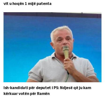
vit u hoqën 1 mijë patenta
Ish-kandidati për deputet i PS: Ndjesë që ju kam
kërkuar votën për Ramën