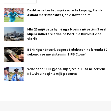
Dështoi në testet mjekësore te Leipzig, Fisnik
Asllani merr mbështetjen e Hoffenheim
Mbi 25 mijë veta hyjnë nga Morina në vetëm 3 orë!
Mijëra udhëtarë edhe në Portin e Durrësit dhe
Vlorës
BSH: Nga nëntori, pagesat elektronike brenda 30
sekondave me sistemin ‘TIPS Clone’
Vendosen 1100 gjoba shpejtësie! Hita në terren:
Në 1 vit u hoqën 1 mijë patenta