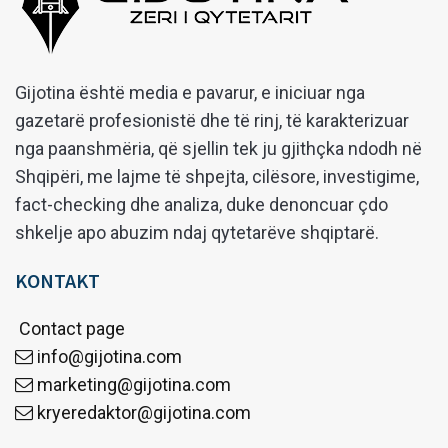
Gijotina është media e pavarur, e iniciuar nga
gazetarë profesionistë dhe të rinj, të karakterizuar
nga paanshmëria, që sjellin tek ju gjithçka ndodh në
Shqipëri, me lajme të shpejta, cilësore, investigime,
fact-checking dhe analiza, duke denoncuar çdo
shkelje apo abuzim ndaj qytetarëve shqiptarë.
KONTAKT
Contact page
info@gijotina.com
marketing@gijotina.com
kryeredaktor@gijotina.com