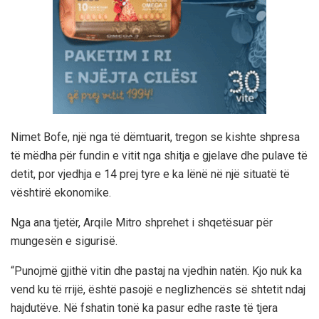
Nimet Bofe, një nga të dëmtuarit, tregon se kishte shpresa
të mëdha për fundin e vitit nga shitja e gjelave dhe pulave të
detit, por vjedhja e 14 prej tyre e ka lënë në një situatë të
vështirë ekonomike.
Nga ana tjetër, Arqile Mitro shprehet i shqetësuar për
mungesën e sigurisë.
“Punojmë gjithë vitin dhe pastaj na vjedhin natën. Kjo nuk ka
vend ku të rrijë, është pasojë e neglizhencës së shtetit ndaj
hajdutëve. Në fshatin tonë ka pasur edhe raste të tjera