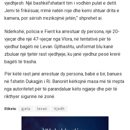
vjedhjesh. Një bashkëfshatarit tim i vodhën pulat e detit.
Jemi të frikësuar, rrimë natën roje dhe kemi shtuar drita e
kamera, por sërish rrezikojmë jetën,” shprehet ai.
Ndërkohë, policia e Fierit ka arrestuar dy persona, një 20-
vjeçar dhe një 47-vjeçar nga Vlora, në tentativë për të
vjedhur bagëti në Levan. Gjithashtu, uniformat blu kanë
zbuluar një tjetër rast vjedhjeje, ku janë vjedhur pesë krerë
bagëti të trasha.
Për këtë rast janë arrestuar dy persona, babë e bir, banues
në fshatin Dukagjin i Ri. Banorët kërkojnë masa më të rrepta
nga autoritetet për të parandaluar këto ngjarje dhe për të
rikthyer sigurinë në zonë.
Etiketa:
gjela
levan
Vjedh