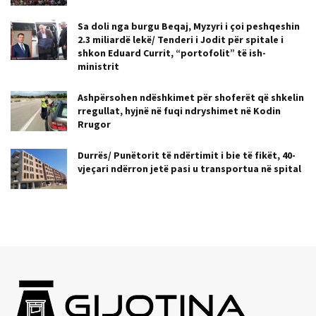
Sa doli nga burgu Beqaj, Myzyri i çoi peshqeshin
2.3 miliardë lekë/ Tenderi i Jodit për spitale i
shkon Eduard Currit, “portofolit” të ish-
ministrit
Ashpërsohen ndëshkimet për shoferët që shkelin
rregullat, hyjnë në fuqi ndryshimet në Kodin
Rrugor
Durrës/ Punëtorit të ndërtimit i bie të fikët, 40-
vjeçari ndërron jetë pasi u transportua në spital