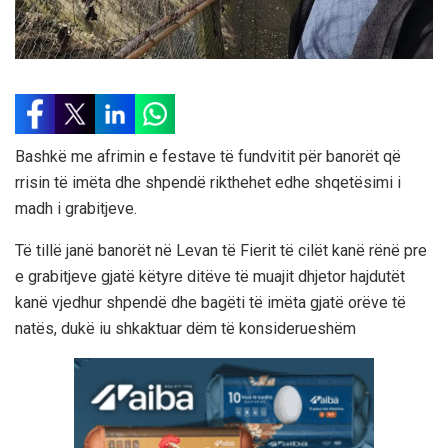
Bashkë me afrimin e festave të fundvitit për banorët që
rrisin të imëta dhe shpendë rikthehet edhe shqetësimi i
madh i grabitjeve.
Të tillë janë banorët në Levan të Fierit të cilët kanë rënë pre
e grabitjeve gjatë këtyre ditëve të muajit dhjetor hajdutët
kanë vjedhur shpendë dhe bagëti të imëta gjatë orëve të
natës, dukë iu shkaktuar dëm të konsiderueshëm