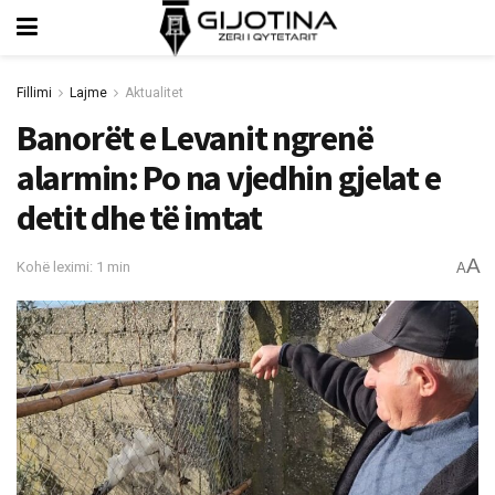
Fillimi
Lajme
Aktualitet
Banorët e Levanit ngrenë
alarmin: Po na vjedhin gjelat e
detit dhe të imtat
A
Kohë leximi: 1 min
A