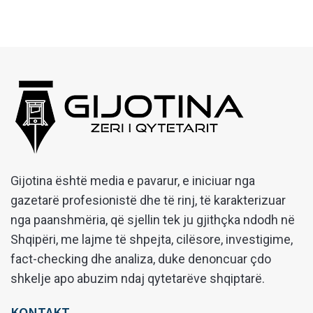
Gijotina është media e pavarur, e iniciuar nga
gazetarë profesionistë dhe të rinj, të karakterizuar
nga paanshmëria, që sjellin tek ju gjithçka ndodh në
Shqipëri, me lajme të shpejta, cilësore, investigime,
fact-checking dhe analiza, duke denoncuar çdo
shkelje apo abuzim ndaj qytetarëve shqiptarë.
KONTAKT