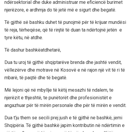
ndërsektorial dhe duke administruar me eficiencë burimet
njerëzore, e ardhmja do të jetë më e sigurt dhe begatë.
Të gjithë së bashku duhet të punojmë për të krijuar mundësi
të reja, tërheqëse, që të rinjtë të duan ta ndërtojnë jetën e
tyre këtu, në atdhe.
Të dashur bashkëatdhetarë,
Dua tu uroj të gjithë shqiptarëve brenda dhe jashtë vendit,
vëllezërve dhe motrave në Kosovë e në rajon një vit të ri të
mbarë, të paqtë dhe të begatë.
Më lejoni që në mbyllje të këtij mesazhi të ndalem, te
njerëzit e thjeshtë, te punëtorët dhe profesionistët e
angazhuar për të mirën personale dhe për të mirën e vendit.
Dua t’ju them se secili prej jush e të gjithë ne bashkë, jemi
Shqipëria. Të gjithë bashkë japim kontributin në ndërtimin e