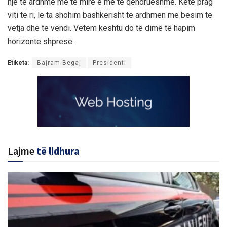
një të ardhme më të mire e më të qëndrueshme. Këtë prag
viti të ri, le ta shohim bashkërisht të ardhmen me besim te
vetja dhe te vendi. Vetëm kështu do të dimë të hapim
horizonte shprese.
Etiketa:
Bajram Begaj
Presidenti
Lajme
të lidhura