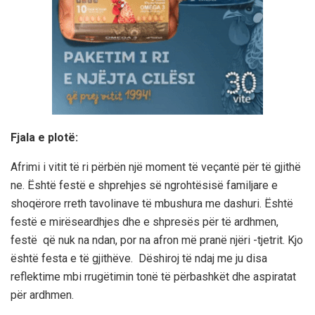
Fjala e plotë:
Afrimi i vitit të ri përbën një moment të veçantë për të gjithë
ne. Është festë e shprehjes së ngrohtësisë familjare e
shoqërore rreth tavolinave të mbushura me dashuri. Është
festë e mirëseardhjes dhe e shpresës për të ardhmen,
festë që nuk na ndan, por na afron më pranë njëri -tjetrit. Kjo
është festa e të gjithëve. Dëshiroj të ndaj me ju disa
reflektime mbi rrugëtimin tonë të përbashkët dhe aspiratat
për ardhmen.