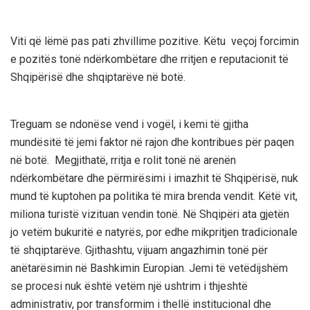
Viti që lëmë pas pati zhvillime pozitive. Këtu veçoj forcimin
e pozitës tonë ndërkombëtare dhe rritjen e reputacionit të
Shqipërisë dhe shqiptarëve në botë.
Treguam se ndonëse vend i vogël, i kemi të gjitha
mundësitë të jemi faktor në rajon dhe kontribues për paqen
në botë. Megjithatë, rritja e rolit tonë në arenën
ndërkombëtare dhe përmirësimi i imazhit të Shqipërisë, nuk
mund të kuptohen pa politika të mira brenda vendit. Këtë vit,
miliona turistë vizituan vendin tonë. Në Shqipëri ata gjetën
jo vetëm bukuritë e natyrës, por edhe mikpritjen tradicionale
të shqiptarëve. Gjithashtu, vijuam angazhimin tonë për
anëtarësimin në Bashkimin Europian. Jemi të vetëdijshëm
se procesi nuk është vetëm një ushtrim i thjeshtë
administrativ, por transformim i thellë institucional dhe