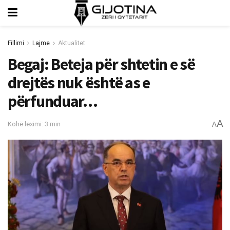
Fillimi
Lajme
Aktualitet
Begaj: Beteja për shtetin e së
drejtës nuk është as e
përfunduar…
A
Kohë leximi: 3 min
A