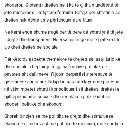
shoqëror. Sistemi i drejtësisë, i ka të gjitha mundësitë të
jetë mishërues i këtij transformimi. Beteja për shtetin e së
drejtës nuk është as e përfunduar as e fituar.
Ne kemi ende shumë rrugë për të bërë që shteti ynë të jetë
i drejtë dhe transparent. Ndërsa një rrugë më e gjatë është
ajo drejt drejtësisë sociale.
Për këto dy aspekte themelore të drejtësisë, asaj juridike
dhe sociale, i bëj thirrje të gjitha forcave politike, që
pavarësisht dallimeve, t’i japin përparësi interesave të
qytetarëve shqiptarë. Ndaj dhe aspirata kryesore për vitin
në vijim mbetet shteti i konsoliduar i së drejtës, drejtësi e
gjithëpranishme sociale dhe reduktim i polarizimit në
shoqëri, politikë dhe ekonomi.
Shpreh bindjen se me politika të drejta dhe stimuluese
ekonomike, me investime publike të mençura, me koordinim