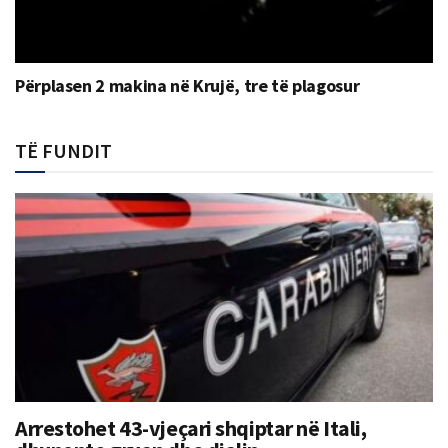
Përplasen 2 makina në Krujë, tre të plagosur
TË FUNDIT
Arrestohet 43-vjeçari shqiptar në Itali,