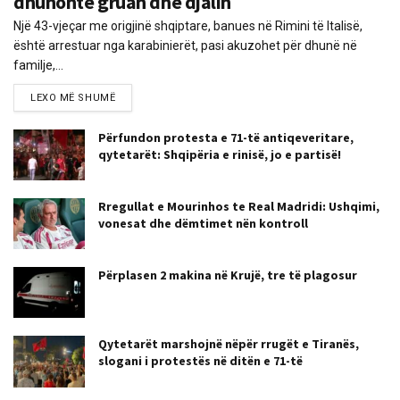
dhunonte gruan dhe djalin
Një 43-vjeçar me origjinë shqiptare, banues në Rimini të Italisë,
është arrestuar nga karabinierët, pasi akuzohet për dhunë në
familje,...
LEXO MË SHUMË
Përfundon protesta e 71-të antiqeveritare,
qytetarët: Shqipëria e rinisë, jo e partisë!
Rregullat e Mourinhos te Real Madridi: Ushqimi,
vonesat dhe dëmtimet nën kontroll
Përplasen 2 makina në Krujë, tre të plagosur
Qytetarët marshojnë nëpër rrugët e Tiranës,
slogani i protestës në ditën e 71-të