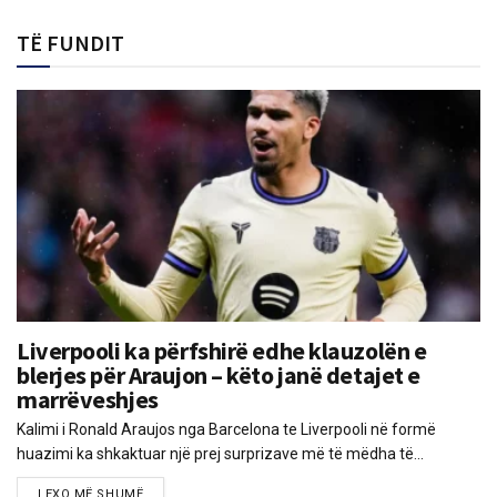
TË FUNDIT
Liverpooli ka përfshirë edhe klauzolën e
blerjes për Araujon – këto janë detajet e
marrëveshjes
Kalimi i Ronald Araujos nga Barcelona te Liverpooli në formë
huazimi ka shkaktuar një prej surprizave më të mëdha të...
LEXO MË SHUMË