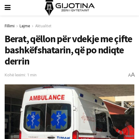
Fillimi
Lajme
Aktualitet
Berat, qëllon për vdekje me çifte
bashkëfshatarin, që po ndiqte
derrin
A
Kohë leximi: 1 min
A