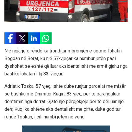
Një ngjarje e rëndë ka tronditur mbrëmjen e sotme fshatin
Bogdan në Berat, ku një 57-vjeçar ka humbur jetën pasi
dyshohet se është qëlluar aksidentalisht me armë gjahu nga
bashkëfshatari i tij 83-vjeçar.
Adriatik Toska, 57 vjeç, ishte duke ruajtur parcelat me misër
së bashku me Dhimitër Kuqin, 83 vjeç, për të parandaluar
dëmtimin nga derrat. Gjatë një përpjekjeje për të qëlluar një
derr, Kuqi ka shtënë aksidentalisht me çifte, duke goditur
rëndë Toskan, i cili humbi jetën në vend.