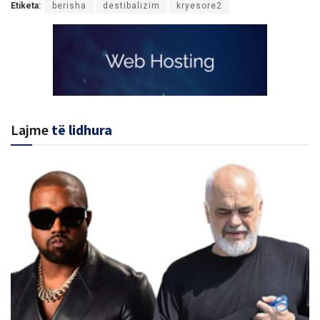
Etiketa:
berisha
destibalizim
kryesore2
Lajme
të lidhura