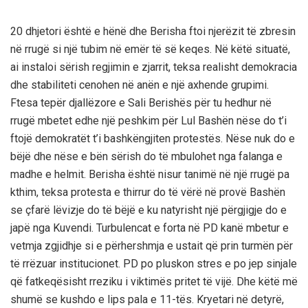
20 dhjetori është e hënë dhe Berisha ftoi njerëzit të zbresin
në rrugë si një tubim në emër të së keqes. Në këtë situatë,
ai instaloi sërish regjimin e zjarrit, teksa realisht demokracia
dhe stabiliteti cenohen në anën e një axhende grupimi.
Ftesa tepër djallëzore e Sali Berishës për tu hedhur në
rrugë mbetet edhe një peshkim për Lul Bashën nëse do t’i
ftojë demokratët t’i bashkëngjiten protestës. Nëse nuk do e
bëjë dhe nëse e bën sërish do të mbulohet nga falanga e
madhe e helmit. Berisha është nisur tanimë në një rrugë pa
kthim, teksa protesta e thirrur do të vërë në provë Bashën
se çfarë lëvizje do të bëjë e ku natyrisht një përgjigje do e
japë nga Kuvendi. Turbulencat e forta në PD kanë mbetur e
vetmja zgjidhje si e përhershmja e ustait që prin turmën për
të rrëzuar institucionet. PD po pluskon stres e po jep sinjale
që fatkeqësisht rreziku i viktimës pritet të vijë. Dhe këtë më
shumë se kushdo e lips pala e 11-tës. Kryetari në detyrë,