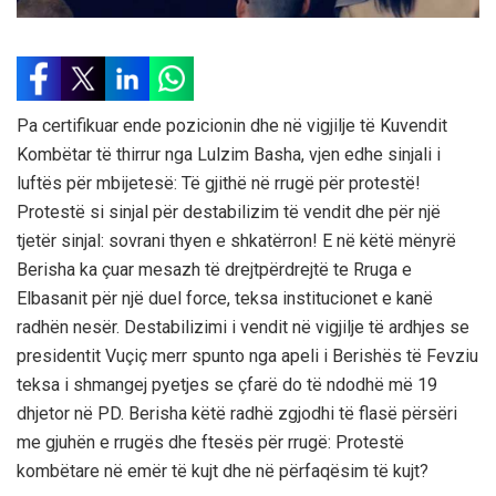
Pa certifikuar ende pozicionin dhe në vigjilje të Kuvendit
Kombëtar të thirrur nga Lulzim Basha, vjen edhe sinjali i
luftës për mbijetesë: Të gjithë në rrugë për protestë!
Protestë si sinjal për destabilizim të vendit dhe për një
tjetër sinjal: sovrani thyen e shkatërron! E në këtë mënyrë
Berisha ka çuar mesazh të drejtpërdrejtë te Rruga e
Elbasanit për një duel force, teksa institucionet e kanë
radhën nesër. Destabilizimi i vendit në vigjilje të ardhjes se
presidentit Vuçiç merr spunto nga apeli i Berishës të Fevziu
teksa i shmangej pyetjes se çfarë do të ndodhë më 19
dhjetor në PD. Berisha këtë radhë zgjodhi të flasë përsëri
me gjuhën e rrugës dhe ftesës për rrugë: Protestë
kombëtare në emër të kujt dhe në përfaqësim të kujt?