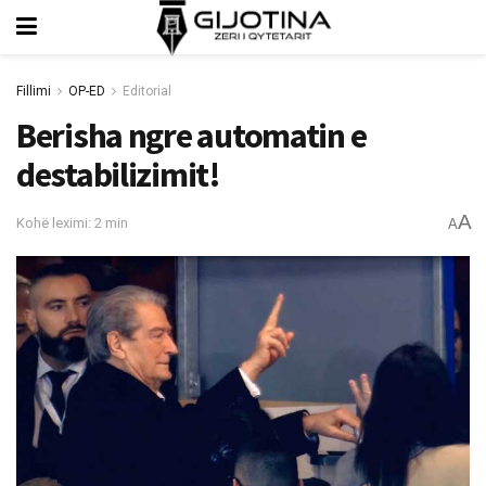
Fillimi
OP-ED
Editorial
Berisha ngre automatin e
destabilizimit!
A
Kohë leximi: 2 min
A