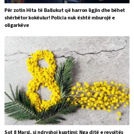
Për zotin Hita të Ballukut që harron ligjin dhe bëhet
shërbëtor kokëulur! Policia nuk është mburojë e
oligarkëve
Sot 8 Marsi, si ndryshoi kuptimi: Nga ditë e revoltës