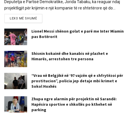
Deputetja e Partisë Demokratike, Jorida Tabaku, ka reaguar ndaj
projektligjit për krijimin e një kompanie të re shtetërore që do...
LEXO MË SHUMË
Lionel Messi shënon golat e parë me Inter Miamin
pas Botërorit
Shisnin kokainë dhe kanabis në plazhet e
Himarës, arrestohen tre persona
“Vrau në Belgjikë në ’97 vajzën që e shfrytëzoi për
prostitucion”, policia jep detaje mbi krimet e
Sokol Hoxhës
Zhupa ngre alarmin për projektin në Sarandë:
Hapësira sportive e shkollës po kthehet në
parking