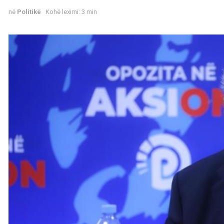
në
Politikë
Kohë leximi: 3 min