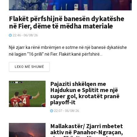
Flakët përfshijnë banesën dykatëshe
në Fier, dëme të mëdha materiale
22:46 - 06/08/26
Një zjarr ka rënë mbrëmjen e sotme në një banesë dykatëshe
në lagjen “16 prilli” në Fier. Flakët kanë përfshirë...
LEXO MË SHUMË
Pajaziti shkëlqen me
Hajdukun e Splitit me një
super gol, krotatët pranë
playoff-it
22:07 - 06/08/26
Mallakastër/ Zjarri mbetet
aktiv në Panahor-Ngraçan,