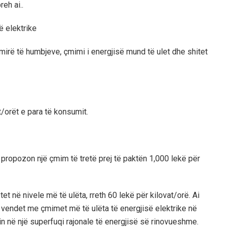
eh ai..
ë elektrike
mirë të humbjeve, çmimi i energjisë mund të ulet dhe shitet
t/orët e para të konsumit.
 propozon një çmim të tretë prej të paktën 1,000 lekë për
 në nivele më të ulëta, rreth 60 lekë për kilovat/orë. Ai
 vendet me çmimet më të ulëta të energjisë elektrike në
min në një superfuqi rajonale të energjisë së rinovueshme.