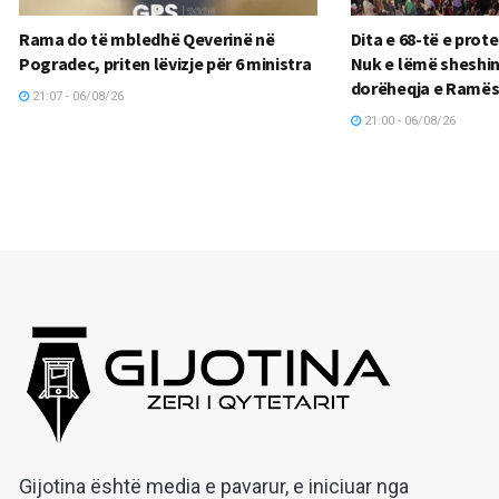
Rama do të mbledhë Qeverinë në
Dita e 68-të e prote
Pogradec, priten lëvizje për 6 ministra
Nuk e lëmë sheshin 
dorëheqja e Ramës
21:07 - 06/08/26
21:00 - 06/08/26
Gijotina është media e pavarur, e iniciuar nga