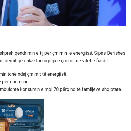
u shpreh qendrimin e tij për çmimin e energjisë. Sipas Berishës
ll dëmit që shkaktori ngritja e çmimit në vitet e fundit.
min tonë ndaj çmimit të energjisë.
 për energjinë.
i mbulonte konsumin e mbi 78 përqind të familjeve shqiptare.