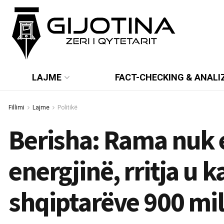
LAJME
FACT-CHECKING & ANALI
Fillimi
Lajme
Politikë
Berisha: Rama nuk e 
energjinë, rritja u 
shqiptarëve 900 mil