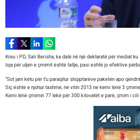
Kreu i PD, Sali Berisha, ka dalë në një deklaratë për mediat k
loja për uljen e çmimit është tallje, pasi eshtë jo efektive përba
“Sot jam këtu për t’u paraqitur shqiptarëve paketën apo qëndri
Siç është e njohur tashmë, në vitin 2013 ne kemi lënë 3 çmime
Kemi lënë çmimin 77 lekë për 300 kilovatët e parë, çmim i cil