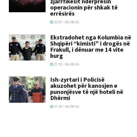
zjarrfikësit ndërpresin
operacionin për shkak të
errësirës
22:01 - 06/08/26
Ekstradohet nga Kolumbia në
Shqipëri “kimisti” i drogës në
Frakull, i dënuar me 14 vite
burg
21:52 - 06/08/26
Ish-zyrtari i Policisë
akuzohet për kanosjen e
punonjësve të një hoteli në
Dhërmi
21:35 - 06/08/26