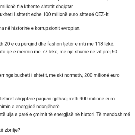
ilionë t’ia kthente shtetit shqiptar.
uxheti i shtetit edhe 100 milionë euro shtesë CEZ-it.
 në historinë e korrupsionit evropian.
eth 20 e ca përqind dhe fashon tjetër e rriti me 118 lekë.
 ato që e merrnin me 77 lekë, me një shumë në vit prej 60
rr nga buxheti i shtetit, me akt normativ, 200 milionë euro
tetarët shqiptarë paguan gjithsej rreth 900 milionë euro.
çmimin e energjisë ndonjëherë.
të ulja e parë e çmimit të energjisë në histori. Të mendosh më
ë zbritje?