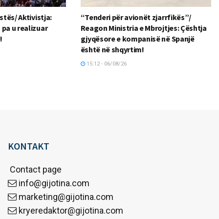
stës/ Aktivistja:
“Tenderi për avionët zjarrfikës”/
pa u realizuar
Reagon Ministria e Mbrojtjes: Çështja
!
gjyqësore e kompanisë në Spanjë
është në shqyrtim!
15:12 - 06/08/26
KONTAKT
Contact page
info@gijotina.com
marketing@gijotina.com
kryeredaktor@gijotina.com