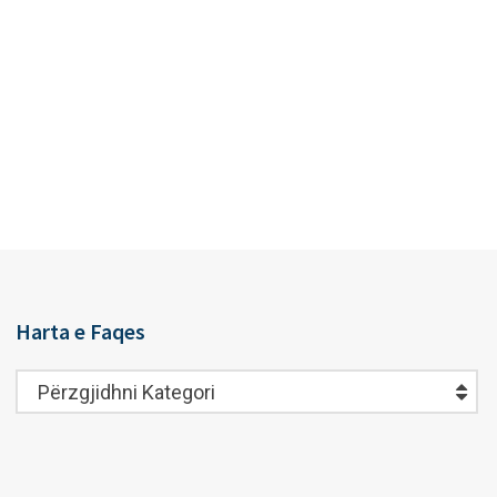
Harta e Faqes
Harta
Përzgjidhni Kategori
e
Faqes