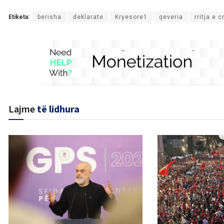
Etiketa:
berisha
deklarate
Kryesore1
qeveria
rritja e 
Lajme
të lidhura