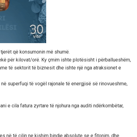
ë tjerët që konsumonin më shumë.
kë për kilovat/orë. Ky çmim ishte plotësisht i përballueshëm,
e të sektorit të biznesit dhe ishte një nga atraksionet e
në superfuqi të vogël rajonale të energjisë së rinovueshme,
i e cila fatura zyrtare të njohura nga auditi ndërkombëtar,
es në të cilin ne kishim bindje absolute se e fitonim, dhe