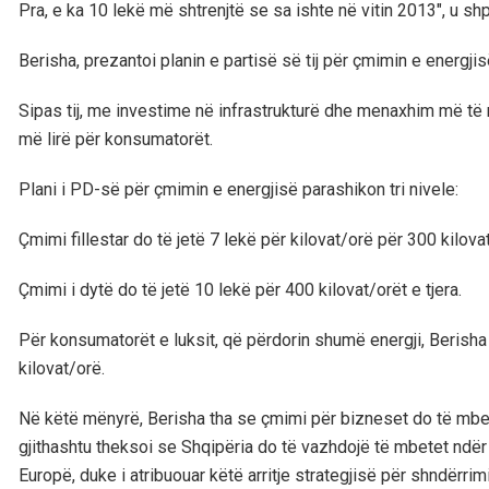
Pra, e ka 10 lekë më shtrenjtë se sa ishte në vitin 2013″, u shpr
Berisha, prezantoi planin e partisë së tij për çmimin e energjis
Sipas tij, me investime në infrastrukturë dhe menaxhim më të 
më lirë për konsumatorët.
Plani i PD-së për çmimin e energjisë parashikon tri nivele:
Çmimi fillestar do të jetë 7 lekë për kilovat/orë për 300 kilova
Çmimi i dytë do të jetë 10 lekë për 400 kilovat/orët e tjera.
Për konsumatorët e luksit, që përdorin shumë energji, Berisha
kilovat/orë.
Në këtë mënyrë, Berisha tha se çmimi për bizneset do të mbetet
gjithashtu theksoi se Shqipëria do të vazhdojë të mbetet ndër
Europë, duke i atribuouar këtë arritje strategjisë për shndërri