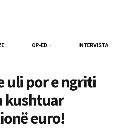
ZE
OP-ED
INTERVISTA
uli por e ngriti
ka kushtuar
ionë euro!