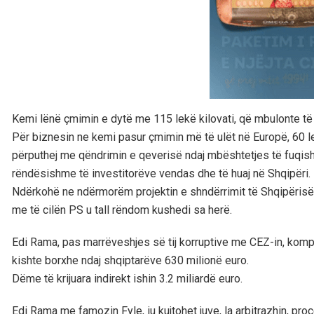
Kemi lënë çmimin e dytë me 115 lekë kilovati, që mbulonte t
Për biznesin ne kemi pasur çmimin më të ulët në Europë, 60 le
përputhej me qëndrimin e qeverisë ndaj mbështetjes të fuqishm
rëndësishme të investitorëve vendas dhe të huaj në Shqipëri.
Ndërkohë ne ndërmorëm projektin e shndërrimit të Shqipërisë 
me të cilën PS u tall rëndom kushedi sa herë.
Edi Rama, pas marrëveshjes së tij korruptive me CEZ-in, kompan
kishte borxhe ndaj shqiptarëve 630 milionë euro.
Dëme të krijuara indirekt ishin 3.2 miliardë euro.
Edi Rama me famozin Fyle, iu kujtohet juve, la arbitrazhin, proc