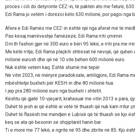
proces i cili do detyronte CEZ-in, të paktën ato me faturë, 630 m
Edi Rama jo vetëm i dorëzoi këto 630 milionë, por pagoi nga b
Afera e Edi Ramës me CEZ-in është një nga aferat më të mëdha
Pas kësaj marrëveshje famëzezë, Edi Rama rriti çmimin.
D.m.th fashon gjer në 300 euro e bëri 95 lekë, e rriti pra me rr
Me këtë rritje, Edi Rama plaçkiti shtresat në nevojë, që quhen
milionë eurosh dhe që në 10 vite bëhen 600 milionë euro.
Nuk është vetëm kaq. Është shumë më tepër.
Në vitin 2023, në mënyrë paradoksale, antiligjore, Edi Rama me
mbështetje buxheti për KESH-in dhe 80 milionë hua.
I jep pra 280 milionë euro nga buxheti i shtetit.
Kështu që gjatë 10-vjeçarit, krahasuar me vitin 2013 e para, qy
Duhet të jesh ai që është ai vetë të thuash që nuk kam rritur 
Duhet të flasësh me mendjen e Lubisë që të thuash se kjo ësh
keq se ata që besonin se shqiptarët hanin bar.
Ti e more me 77 lekë, e ngrite në 95 dhe zbrite në 85. Kjo ësht