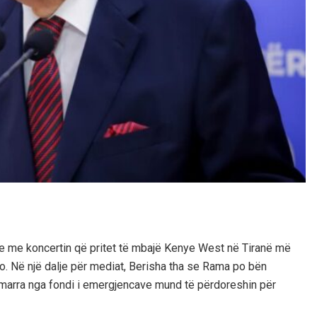
dhje me koncertin që pritet të mbajë Kenye West në Tiranë më
uro. Në një dalje për mediat, Berisha tha se Rama po bën
 e marra nga fondi i emergjencave mund të përdoreshin për