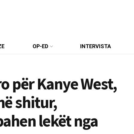
ZE
OP-ED
INTERVISTA
o për Kanye West,
në shitur,
ahen lekët nga