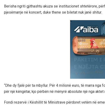
Berisha ngriti gjithashtu akuza se institucionet shtetërore, pë
pjesëmarrje në koncert, duke thene se biletat nuk janë shitur.
“Dhe dy fjalë për ta mbyllur. Për 4 milionë euro, të marra nga 
për një këngëtar, kjo përbën në mënyrë absolute një nga aktet
Fondi rezervë i Këshillit të Ministrave përdoret vetëm në em