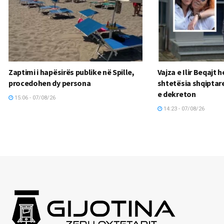
Zaptimi i hapësirës publike në Spille,
Vajza e Ilir Beqajt 
procedohen dy persona
shtetësia shqiptare
e dekreton
15:06 - 07/08/26
14:23 - 07/08/26