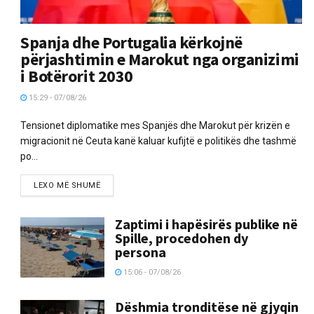
Spanja dhe Portugalia kërkojnë
përjashtimin e Marokut nga organizimi
i Botërorit 2030
15:29 - 07/08/26
Tensionet diplomatike mes Spanjës dhe Marokut për krizën e
migracionit në Ceuta kanë kaluar kufijtë e politikës dhe tashmë
po...
LEXO MË SHUMË
Zaptimi i hapësirës publike në
Spille, procedohen dy
persona
15:06 - 07/08/26
Dëshmia tronditëse në gjyqin