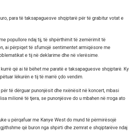
 euro, para të taksapaguesve shqiptarë për të grabitur votat e
me popullore ndaj tij, të shpërthimit të zemërimit të
en, ai përpiqet të sfumojë sentimentet armiqësore me
roblematikat e tij në deklarime dhe në vlerësime.
oj kurrë që ai të bëhet me paratë e taksapaguesve shqiptarë. Ky
hpëtuar lëkurën e tij të marrë çdo vendim.
at për të dërguar punonjësit dhe nxënësit në koncert, mbasi
 disa milionë të tjera, se punonjësve do u mbahen në rroga ato
duke u përqafuar me Kanye West do mund të përmirësojë
përgjithshme që buron nga shpirti dhe zemrat e shqiptarëve ndaj