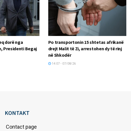
heq dorë nga
Po transportonin 15 shtetas afrikanë
, Presidenti Begaj
drejt Malit të Zi, arrestohen dy të rinj
në Shkodër
14:07 - 07/08/26
KONTAKT
Contact page