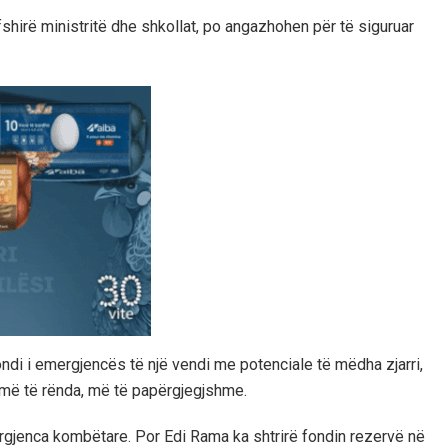
rfshirë ministritë dhe shkollat, po angazhohen për të siguruar
fondi i emergjencës të një vendi me potenciale të mëdha zjarri,
 më të rënda, më të papërgjegjshme.
ergjenca kombëtare. Por Edi Rama ka shtrirë fondin rezervë në