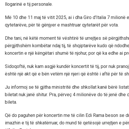
llogarinë e tij personale.
Më 10 dhe 11 maj të vitit 2025, ai i dha Giro d’Italia 7 milionë
qytetarëve, për të gënjyer e mashtruar qytetarët për vota.
Dhe tani, në këtë moment të vështirë të urrejtjes së përgjithsh
përgjithshëm kombëtar ndaj tij, të shqiptarëve kudo që ndodh
koncertin e një këngëtari shumë të njohur, por që ka edhe ai p
Sidoqoftë, nuk kam asgjë kundër koncertit të tij, por nuk pran
është një akt që e bën vetëm një njeri që është i aftë për të s
Ju informoj se të gjitha ministritë dhe shkollat kanë bërë list
biletat nuk janë shitur. Pra, përveç 4 milionëve do të jenë dhe
bileta.
Që do paguhen për koncertin me të cilin Edi Rama beson se 
imazhin e tij të shkatërruar, do mund të qetësojë urrejtjen e 