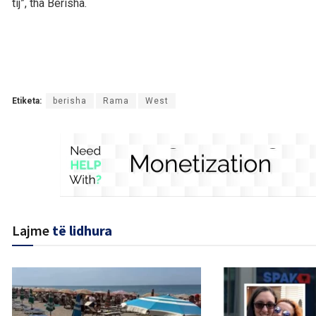
tij”, tha Berisha.
Etiketa:
berisha
Rama
West
Lajme
të lidhura