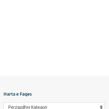
Harta e Faqes
Harta
Përzgjidhni Kategori