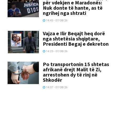
për vdekjen e Maradonës:
Nuk donte të hante, as të
ngrihej nga shtrati
14:45 - 07/08/26
Vajza e Ilir Beqajt heq dorë
nga shtetësia shqiptare,
Presidenti Begaj e dekreton
14:23 - 07/08/26
Po transportonin 15 shtetas
afrikanë drejt Malit të Zi,
arrestohen dy të rinj në
Shkodër
14:07 - 07/08/26