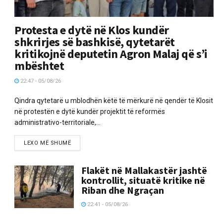
Protesta e dytë në Klos kundër
shkrirjes së bashkisë, qytetarët
kritikojnë deputetin Agron Malaj që s’i
mbështet
22:47 - 05/08/26
Qindra qytetarë u mblodhën këtë të mërkurë në qendër të Klosit
në protestën e dytë kundër projektit të reformës
administrativo-territoriale,...
LEXO MË SHUMË
Flakët në Mallakastër jashtë
kontrollit, situatë kritike në
Riban dhe Ngraçan
22:41 - 05/08/26