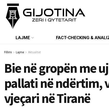
LAJME
FACT-CHECKING & ANALI
Fillimi
Lajme
Aktualitet
Bie në gropën me ujë
pallati në ndërtim, 
vjeçari në Tiranë