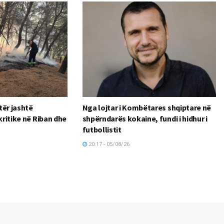
tër jashtë
Nga lojtar i Kombëtares shqiptare në
kritike në Riban dhe
shpërndarës kokaine, fundi i hidhur i
futbollistit
20:17 - 05/08/26