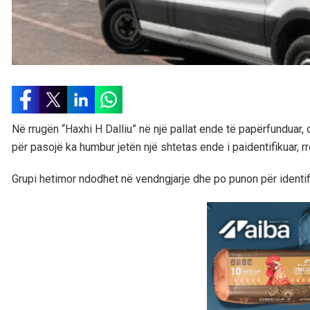
Në rrugën “Haxhi H Dalliu” në një pallat ende të papërfunduar,
për pasojë ka humbur jetën një shtetas ende i paidentifikuar, rr
Grupi hetimor ndodhet në vendngjarje dhe po punon për identifik