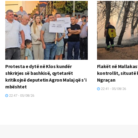
Protesta e dytë në Klos kundër
Flakët në Mallakas
shkrirjes së bashkisë, qytetarët
kontrollit, situatë 
kritikojnë deputetin Agron Malaj që s’i
Ngraçan
mbështet
22:41 - 05/08/26
22:47 - 05/08/26