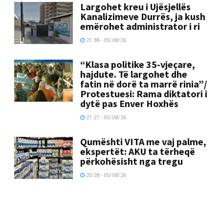
Largohet kreu i Ujësjellës
Kanalizimeve Durrës, ja kush
emërohet administrator i ri
21:38 - 05/08/26
“Klasa politike 35-vjeçare,
hajdute. Të largohet dhe
fatin në dorë ta marrë rinia”/
Protestuesi: Rama diktatori i
dytë pas Enver Hoxhës
21:27 - 05/08/26
Qumështi VITA me vaj palme,
ekspertët: AKU ta tërheqë
përkohësisht nga tregu
20:28 - 05/08/26