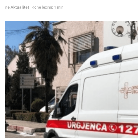
në
Aktualitet
Kohë leximi: 1 min