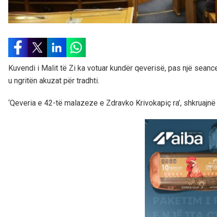
Kuvendi i Malit të Zi ka votuar kundër qeverisë, pas një seanc
u ngritën akuzat për tradhti.
‘Qeveria e 42-të malazeze e Zdravko Krivokapiç ra’, shkruajn