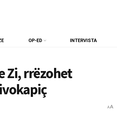
ZE
OP-ED
INTERVISTA
e Zi, rrëzohet
ivokapiç
A
A