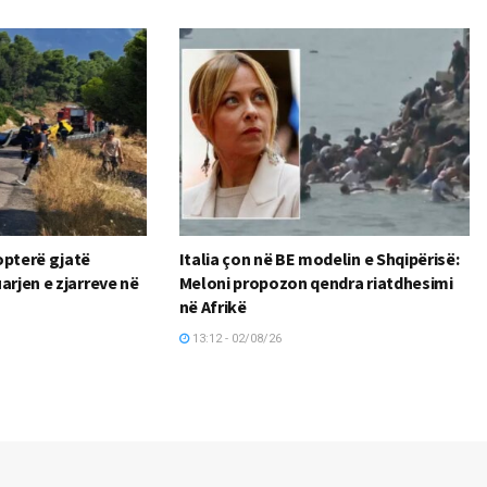
opterë gjatë
Italia çon në BE modelin e Shqipërisë:
arjen e zjarreve në
Meloni propozon qendra riatdhesimi
në Afrikë
13:12 - 02/08/26