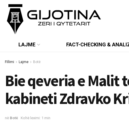
LAJME
FACT-CHECKING & ANALI
Fillimi
Lajme
Botë
Bie qeveria e Malit t
kabineti Zdravko Kr
në
Botë
Kohë leximi: 1 min