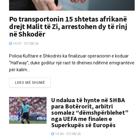
Po transportonin 15 shtetas afrikanë
drejt Malit të Zi, arrestohen dy të rinj
në Shkodër
14:07 - 07/08/26
Policia Kufitare e Shkodrës ka finalizuar operacionin e koduar
“Halfway”, duke goditur një rast të dhënies ndihmë emigrantëve
për kalim...
LEXO MË SHUMË
U ndalua të hynte në SHBA
para Botërorit, arbitri
somalez “dëmshpërblehet”
nga UEFA me finalen e
Superkupës së Europës
14:00 - 07/08/26