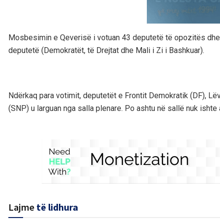
Mosbesimin e Qeverisë i votuan 43 deputetë të opozitës dhe 
deputetë (Demokratët, të Drejtat dhe Mali i Zi i Bashkuar).
Ndërkaq para votimit, deputetët e Frontit Demokratik (DF), L
(SNP) u larguan nga salla plenare. Po ashtu në sallë nuk isht
Lajme
të lidhura