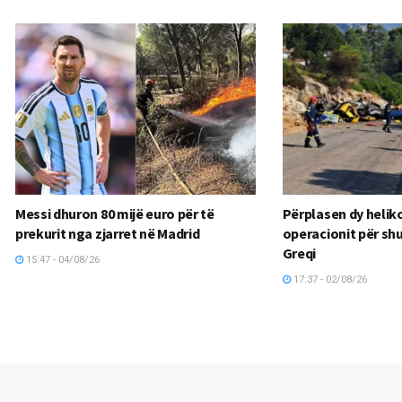
Messi dhuron 80 mijë euro për të
Përplasen dy helik
prekurit nga zjarret në Madrid
operacionit për shu
Greqi
15:47 - 04/08/26
17:37 - 02/08/26