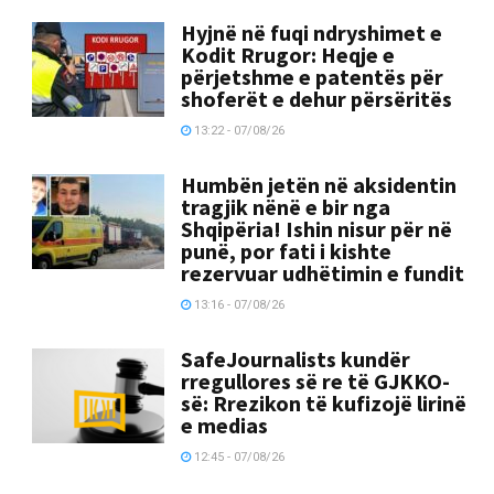
Hyjnë në fuqi ndryshimet e
Kodit Rrugor: Heqje e
përjetshme e patentës për
shoferët e dehur përsëritës
13:22 - 07/08/26
Humbën jetën në aksidentin
tragjik nënë e bir nga
Shqipëria! Ishin nisur për në
punë, por fati i kishte
rezervuar udhëtimin e fundit
13:16 - 07/08/26
SafeJournalists kundër
rregullores së re të GJKKO-
së: Rrezikon të kufizojë lirinë
e medias
12:45 - 07/08/26