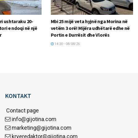
ri ushtaraku 20-
Mbi 25 mijë veta hyjnë nga Morina në
tori e ndoqi në një
vetëm 3 orë! Mijëra udhëtarë edhe në
r
Portin e Durrësit dhe Vlorës
14:30 - 08/08/26
KONTAKT
Contact page
info@gijotina.com
marketing@gijotina.com
kryeredaktor@gijotina.com