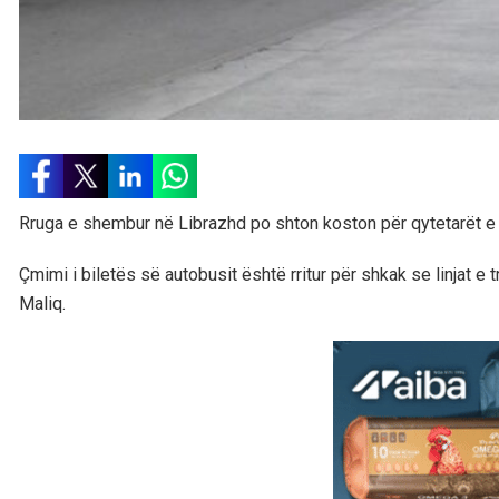
Rruga e shembur në Librazhd po shton koston për qytetarët e
Çmimi i biletës së autobusit është rritur për shkak se linjat e
Maliq.