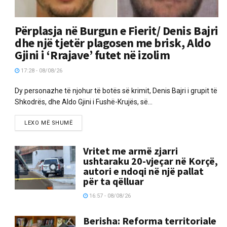
Përplasja në Burgun e Fierit/ Denis Bajri
dhe një tjetër plagosen me brisk, Aldo
Gjini i ‘Rrajave’ futet në izolim
17:28 - 08/08/26
Dy personazhe të njohur të botës së krimit, Denis Bajri i grupit të
Shkodrës, dhe Aldo Gjini i Fushë-Krujës, së...
LEXO MË SHUMË
Vritet me armë zjarri
ushtaraku 20-vjeçar në Korçë,
autori e ndoqi në një pallat
për ta qëlluar
16:57 - 08/08/26
Berisha: Reforma territoriale