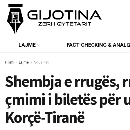
LAJME
FACT-CHECKING & ANALI
Fillimi
Lajme
Aktualitet
Shembja e rrugës, r
çmimi i biletës për 
Korçë-Tiranë