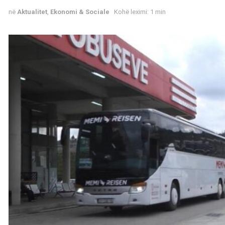
në
Aktualitet
,
Ekonomi & Sociale
Kohë leximi: 1 min