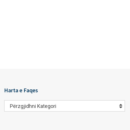
Harta e Faqes
Harta
Përzgjidhni Kategori
e
Faqes