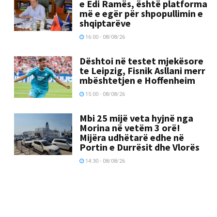
e Edi Ramës, është platforma
më e egër për shpopullimin e
shqiptarëve
16:00 - 08/08/26
Dështoi në testet mjekësore
te Leipzig, Fisnik Asllani merr
mbështetjen e Hoffenheim
15:00 - 08/08/26
Mbi 25 mijë veta hyjnë nga
Morina në vetëm 3 orë!
Mijëra udhëtarë edhe në
Portin e Durrësit dhe Vlorës
14:30 - 08/08/26