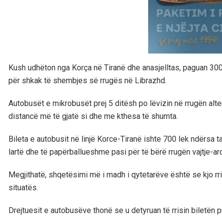
Kush udhëton nga Korça në Tiranë dhe anasjelltas, paguan 300 
për shkak të shembjes së rrugës në Librazhd.
Autobusët e mikrobusët prej 5 ditësh po lëvizin në rrugën alte
distancë më të gjatë si dhe me kthesa të shumta.
Bileta e autobusit në linjë Korce-Tiranë ishte 700 lek ndërsa
lartë dhe të papërballueshme pasi për të bërë rrugën vajtje-ar
Megjithatë, shqetësimi më i madh i qytetarëve është se kjo r
situatës.
Drejtuesit e autobusëve thonë se u detyruan të rrisin biletën p