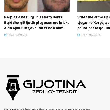
Përplasja në Burgun e Fierit/ Denis
Vritet me armë zjar
Bajri dhe një tjetër plagosen me brisk,
vjeçar në Korçë, au
Aldo Gjini i ‘Rrajave’ futet në izolim
pallat për ta qëllua
17:28 - 08/08/26
16:57 - 08/08/26