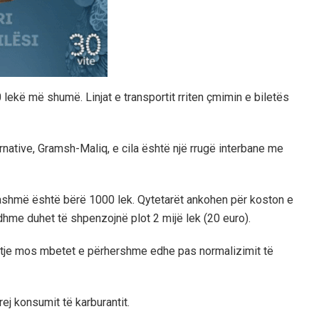
lekë më shumë. Linjat e transportit rriten çmimin e biletës
rnative, Gramsh-Maliq, e cila është një rrugë interbane me
 tashmë është bërë 1000 lek. Qytetarët ankohen për koston e
dhme duhet të shpenzojnë plot 2 mijë lek (20 euro).
ritje mos mbetet e përhershme edhe pas normalizimit të
rej konsumit të karburantit.