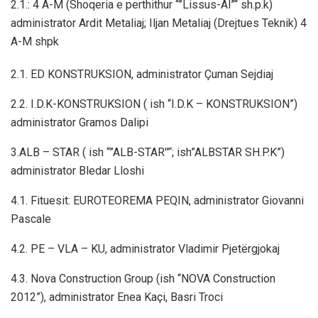
2.1.: 4 A-M (Shoqeria e perthithur “”Lissus-Al”“ sh.p.k)
administrator Ardit Metaliaj; Iljan Metaliaj (Drejtues Teknik) 4
A-M shpk
2.1. ED KONSTRUKSION, administrator Çuman Sejdiaj
2.2. I.D.K-KONSTRUKSION ( ish “I.D.K – KONSTRUKSION”)
administrator Gramos Dalipi
3.ALB – STAR ( ish “”ALB-STAR'”‘; ish”ALBSTAR SH.P.K”)
administrator Bledar Lloshi
4.1. Fituesit: EUROTEOREMA PEQIN, administrator Giovanni
Pascale
4.2. PE – VLA – KU, administrator Vladimir Pjetërgjokaj
4.3. Nova Construction Group (ish “NOVA Construction
2012”), administrator Enea Kaçi, Basri Troci