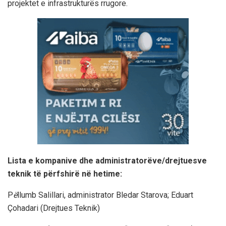
projektet e infrastrukturës rrugore.
Lista e kompanive dhe administratorëve/drejtuesve
teknik të përfshirë në hetime:
P
ë
llumb Salillari, administrator Bledar Starova; Eduart
Çohadari (Drejtues Teknik)