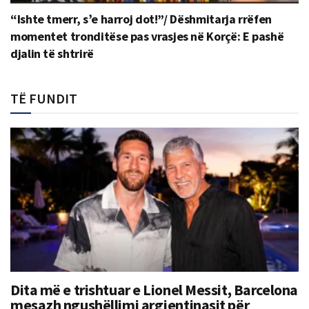
“Ishte tmerr, s’e harroj dot!”/ Dëshmitarja rrëfen
momentet tronditëse pas vrasjes në Korçë: E pashë
djalin të shtrirë
TË FUNDIT
Dita më e trishtuar e Lionel Messit, Barcelona
mesazh ngushëllimi argjentinasit për