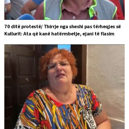
70 ditë protestë/ Thirrje nga sheshi pas tërheqjes së
Kullurit: Ata që kanë hatërmbetje, ejani të flasim