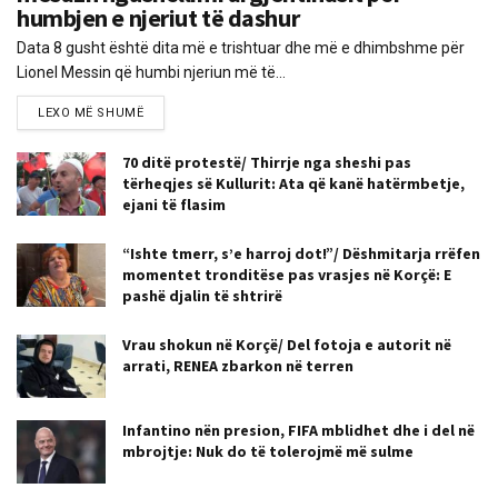
humbjen e njeriut të dashur
Data 8 gusht është dita më e trishtuar dhe më e dhimbshme për
Lionel Messin që humbi njeriun më të...
LEXO MË SHUMË
70 ditë protestë/ Thirrje nga sheshi pas
tërheqjes së Kullurit: Ata që kanë hatërmbetje,
ejani të flasim
“Ishte tmerr, s’e harroj dot!”/ Dëshmitarja rrëfen
momentet tronditëse pas vrasjes në Korçë: E
pashë djalin të shtrirë
Vrau shokun në Korçë/ Del fotoja e autorit në
arrati, RENEA zbarkon në terren
Infantino nën presion, FIFA mblidhet dhe i del në
mbrojtje: Nuk do të tolerojmë më sulme