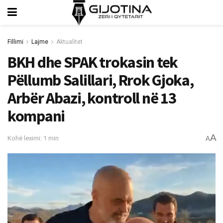
Fillimi
Lajme
Aktualitet
BKH dhe SPAK trokasin tek
Pëllumb Salillari, Rrok Gjoka,
Arbër Abazi, kontroll në 13
kompani
A
Kohë leximi: 1 min
A