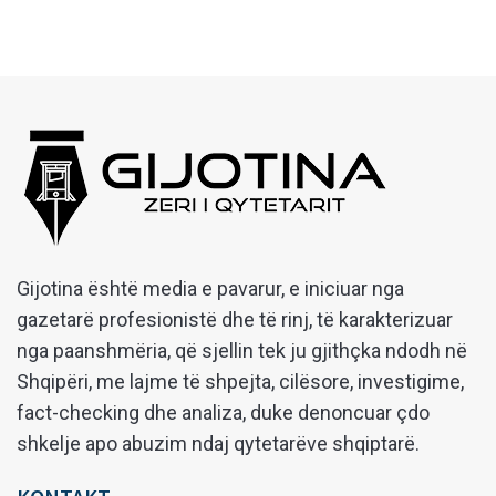
Gijotina është media e pavarur, e iniciuar nga
gazetarë profesionistë dhe të rinj, të karakterizuar
nga paanshmëria, që sjellin tek ju gjithçka ndodh në
Shqipëri, me lajme të shpejta, cilësore, investigime,
fact-checking dhe analiza, duke denoncuar çdo
shkelje apo abuzim ndaj qytetarëve shqiptarë.