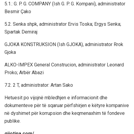
5.1.: G. P. G. COMPANY (Ish G. P. G. Kompani), administrator
Besmir Çako
5.2. Senka shpk, administrator Ervis Toska; Ergys Senka;
Spartak Demiraj
GJOKA KONSTRUKSION (Ish GJOKA), administrator Rrok
Gjoka
ALKO-IMPEX General Construcion, administrator Leonard
Proko; Arbër Abazi
7.2. 2 T, administrator: Artan Sako
Hetuesit po vijojnë mbledhjen e informacionit dhe
dokumenteve për të sqaruar përfshirjen e këtyre kompanive
në dyshimet për korrupsion dhe keqmenaxhim të fondeve
publike.
gijotina.com/