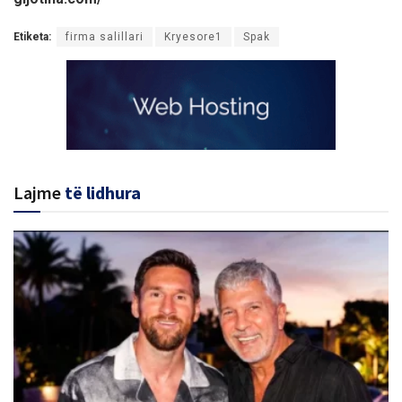
Etiketa:
firma salillari
Kryesore1
Spak
Lajme
të lidhura