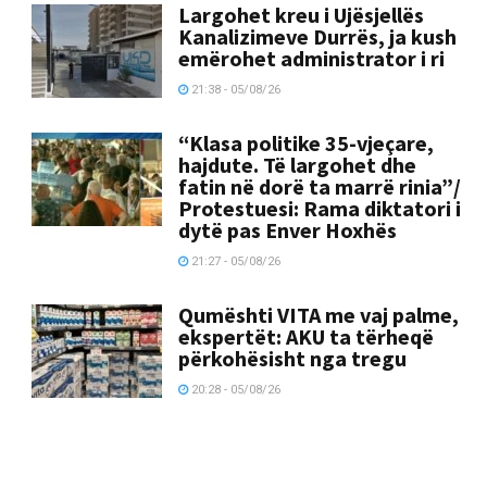
Largohet kreu i Ujësjellës
Kanalizimeve Durrës, ja kush
emërohet administrator i ri
21:38 - 05/08/26
“Klasa politike 35-vjeçare,
hajdute. Të largohet dhe
fatin në dorë ta marrë rinia”/
Protestuesi: Rama diktatori i
dytë pas Enver Hoxhës
21:27 - 05/08/26
Qumështi VITA me vaj palme,
ekspertët: AKU ta tërheqë
përkohësisht nga tregu
20:28 - 05/08/26