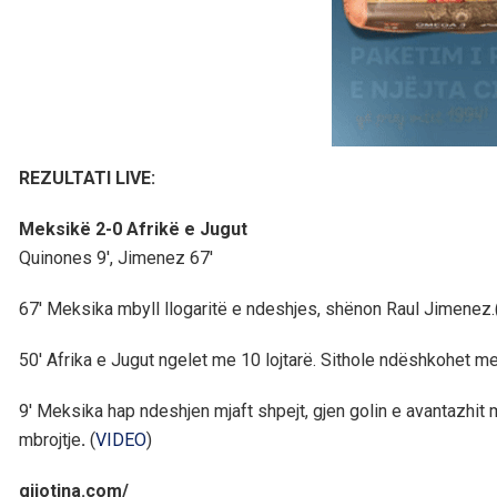
REZULTATI LIVE:
Meksikë 2-0 Afrikë e Jugut
Quinones 9′, Jimenez 67′
67′ Meksika mbyll llogaritë e ndeshjes, shënon Raul Jimenez.
50′ Afrika e Jugut ngelet me 10 lojtarë. Sithole ndëshkohet me ka
9′ Meksika hap ndeshjen mjaft shpejt, gjen golin e avantazhi
mbrojtje
.
(
VIDEO
)
gijotina.com/