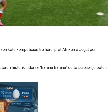
izon këtë kompeticion tre herë, pret Afrikën e Jugut për
Botërori historik, ndërsa “Bafana Bafana” do të surprizojë botën