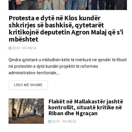
Protesta e dytë në Klos kundër
shkrirjes së bashkisë, qytetarët
kritikojnë deputetin Agron Malaj që s’i
mbështet
22:47 - 05/08/26
Qindra qytetarë u mblodhën këtë të mërkurë në qendër të Klosit
në protestën e dytë kundër projektit të reformës
administrativo-territoriale,...
LEXO MË SHUMË
Flakët në Mallakastër jashtë
kontrollit, situatë kritike në
Riban dhe Ngraçan
22:41 - 05/08/26