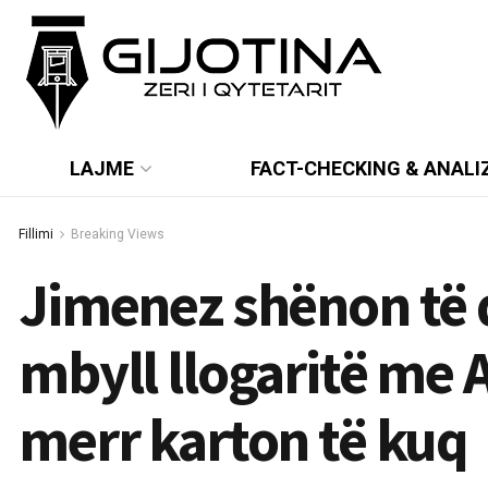
LAJME
FACT-CHECKING & ANALI
Fillimi
Breaking Views
Jimenez shënon të 
mbyll llogaritë me 
merr karton të kuq