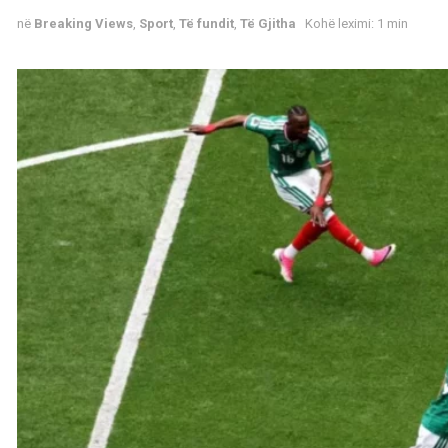
në
Breaking Views
,
Sport
,
Të fundit
,
Të Gjitha
Kohë leximi: 1 min