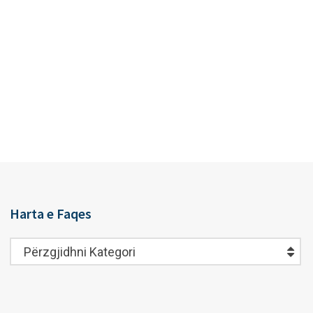
Harta e Faqes
Harta
Përzgjidhni Kategori
e
Faqes