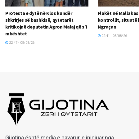
Protesta e dytë në Klos kundër
Flakët në Mallakas
shkrirjes së bashkisë, qytetarët
kontrollit, situatë 
kritikojnë deputetin Agron Malaj që s’i
Ngraçan
mbështet
22:41 - 05/08/26
22:47 - 05/08/26
Gijotina është media e pavarur, e iniciuar nga