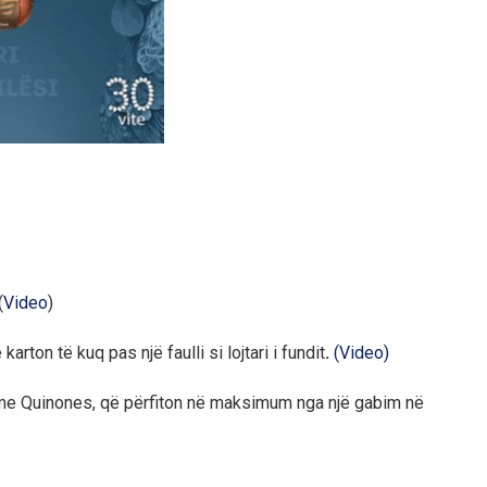
(
Video
)
rton të kuq pas një faulli si lojtari i fundit
.
(Video)
t me Quinones, që përfiton në maksimum nga një gabim në