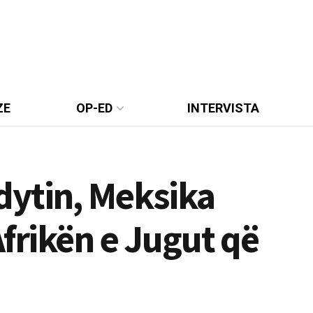
ZE
OP-ED
INTERVISTA
dytin, Meksika
Afrikën e Jugut që