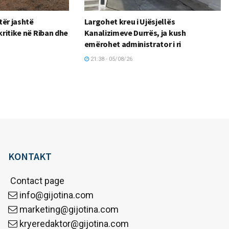
tër jashtë
Largohet kreu i Ujësjellës
kritike në Riban dhe
Kanalizimeve Durrës, ja kush
emërohet administrator i ri
21:38 - 05/08/26
KONTAKT
Contact page
info@gijotina.com
marketing@gijotina.com
kryeredaktor@gijotina.com