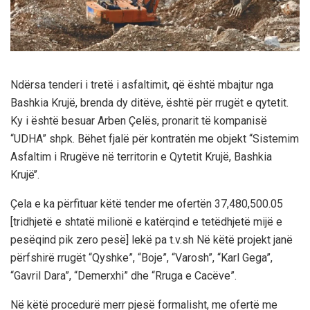
Ndërsa tenderi i tretë i asfaltimit, që është mbajtur nga
Bashkia Krujë, brenda dy ditëve, është për rrugët e qytetit.
Ky i është besuar Arben Çelës, pronarit të kompanisë
“UDHA” shpk. Bëhet fjalë për kontratën me objekt “Sistemim
Asfaltim i Rrugëve në territorin e Qytetit Krujë, Bashkia
Krujë’’.
Çela e ka përfituar këtë tender me ofertën 37,480,500.05
[tridhjetë e shtatë milionë e katërqind e tetëdhjetë mijë e
pesëqind pik zero pesë] lekë pa t.v.sh Në këtë projekt janë
përfshirë rrugët “Qyshke”, “Boje”, “Varosh”, “Karl Gega”,
“Gavril Dara”, “Demerxhi” dhe “Rruga e Cacëve”.
Në këtë procedurë merr pjesë formalisht, me ofertë me