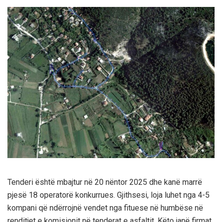
Tenderi është mbajtur në 20 nëntor 2025 dhe kanë marrë
pjesë 18 operatorë konkurrues. Gjithsesi, loja luhet nga 4-5
kompani që ndërrojnë vendet nga fituese në humbëse në
renditjet e komisionit në tenderat e asfaltit. Këto janë firmat