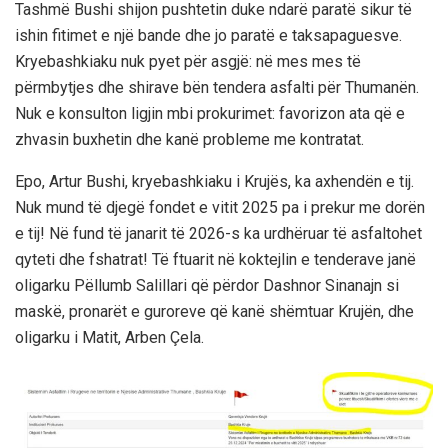
Tashmë Bushi shijon pushtetin duke ndarë paratë sikur të
ishin fitimet e një bande dhe jo paratë e taksapaguesve.
Kryebashkiaku nuk pyet për asgjë: në mes mes të
përmbytjes dhe shirave bën tendera asfalti për Thumanën.
Nuk e konsulton ligjin mbi prokurimet: favorizon ata që e
zhvasin buxhetin dhe kanë probleme me kontratat.
Epo, Artur Bushi, kryebashkiaku i Krujës, ka axhendën e tij.
Nuk mund të djegë fondet e vitit 2025 pa i prekur me dorën
e tij! Në fund të janarit të 2026-s ka urdhëruar të asfaltohet
qyteti dhe fshatrat! Të ftuarit në koktejlin e tenderave janë
oligarku Pëllumb Salillari që përdor Dashnor Sinanajn si
maskë, pronarët e guroreve që kanë shëmtuar Krujën, dhe
oligarku i Matit, Arben Çela.