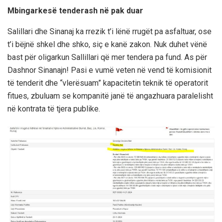
Mbingarkesë tenderash në pak duar
Salillari dhe Sinanaj ka rrezik t’i lënë rrugët pa asfaltuar, ose
t’i bëjnë shkel dhe shko, siç e kanë zakon. Nuk duhet vënë
bast për oligarkun Sallillari që mer tendera pa fund. As për
Dashnor Sinanajn! Pasi e vumë veten në vend të komisionit
të tenderit dhe “vlerësuam” kapacitetin teknik të operatorit
fitues, zbuluam se kompanitë janë të angazhuara paralelisht
në kontrata të tjera publike.