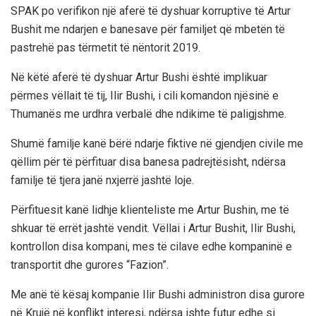
SPAK po verifikon një aferë të dyshuar korruptive të Artur
Bushit me ndarjen e banesave për familjet që mbetën të
pastrehë pas tërmetit të nëntorit 2019.
Në këtë aferë të dyshuar Artur Bushi është implikuar
përmes vëllait të tij, Ilir Bushi, i cili komandon njësinë e
Thumanës me urdhra verbalë dhe ndikime të paligjshme.
Shumë familje kanë bërë ndarje fiktive në gjendjen civile me
qëllim për të përfituar disa banesa padrejtësisht, ndërsa
familje të tjera janë nxjerrë jashtë loje.
Përfituesit kanë lidhje klienteliste me Artur Bushin, me të
shkuar të errët jashtë vendit. Vëllai i Artur Bushit, Ilir Bushi,
kontrollon disa kompani, mes të cilave edhe kompaninë e
transportit dhe gurores “Fazion”.
Me anë të kësaj kompanie Ilir Bushi administron disa gurore
në Krujë në konflikt interesi, ndërsa ishte futur edhe si