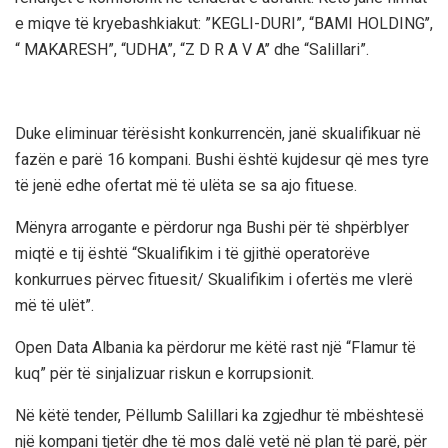
e miqve të kryebashkiakut: ”KEGLI-DURI”, “BAMI HOLDING’’,
“ MAKARESH”, “UDHA”, “Z D R A V A’’ dhe “Salillari”.
Duke eliminuar tërësisht konkurrencën, janë skualifikuar në
fazën e parë 16 kompani. Bushi është kujdesur që mes tyre
të jenë edhe ofertat më të ulëta se sa ajo fituese.
Mënyra arrogante e përdorur nga Bushi për të shpërblyer
miqtë e tij është “Skualifikim i të gjithë operatorëve
konkurrues përvec fituesit/ Skualifikim i ofertës me vlerë
më të ulët”.
Open Data Albania ka përdorur me këtë rast një “Flamur të
kuq” për të sinjalizuar riskun e korrupsionit.
Në këtë tender, Pëllumb Salillari ka zgjedhur të mbështesë
një kompani tjetër dhe të mos dalë vetë në plan të parë, për