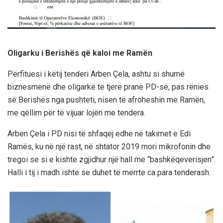
Oligarku i Berishës që kaloi me Ramën
Përfituesi i këtij tenderi Arben Çela, ashtu si shumë
biznesmenë dhe oligarkë të tjerë pranë PD-së, pas rënies
së Berishës nga pushteti, nisen të afroheshin me Ramën,
me qëllim për të vijuar lojën me tendera.
Arben Çela i PD nisi të shfaqej edhe në takimet e Edi
Ramës, ku në një rast, në shtator 2019 mori mikrofonin dhe
tregoi se si e kishte zgjidhur një hall me “bashkëqeverisjen”.
Halli i tij i madh ishte se duhet të merrte ca para tenderash.