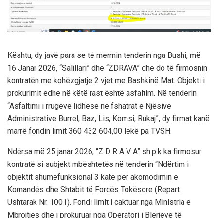
Kështu, dy javë para se të merrnin tenderin nga Bushi, më
16 Janar 2026, “Salillari” dhe “ZDRAVA” dhe do të firmosnin
kontratën me kohëzgjatje 2 vjet me Bashkinë Mat. Objekti i
prokurimit edhe në këtë rast është asfaltim. Në tenderin
“Asfaltimi i rrugëve lidhëse në fshatrat e Njësive
Administrative Burrel, Baz, Lis, Komsi, Rukaj”, dy firmat kanë
marrë fondin limit 360 432 604,00 lekë pa TVSH.
Ndërsa më 25 janar 2026, “Z D R A V A” sh.p.k ka firmosur
kontratë si subjekt mbështetës në tenderin “Ndërtim i
objektit shumëfunksional 3 kate për akomodimin e
Komandës dhe Shtabit të Forcës Tokësore (Repart
Ushtarak Nr. 1001). Fondi limit i caktuar nga Ministria e
Mbrojtjes dhe i prokuruar nga Operatori i Blerjeve të