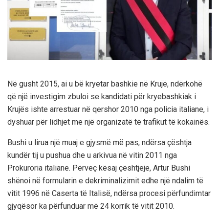
Në gusht 2015, ai u bë kryetar bashkie në Krujë, ndërkohë
që një investigim zbuloi se kandidati për kryebashkiak i
Krujës ishte arrestuar në qershor 2010 nga policia italiane, i
dyshuar për lidhjet me një organizatë të trafikut të kokainës.
Bushi u lirua një muaj e gjysmë më pas, ndërsa çështja
kundër tij u pushua dhe u arkivua në vitin 2011 nga
Prokuroria italiane. Përveç kësaj çështjeje, Artur Bushi
shënoi në formularin e dekriminalizimit edhe një ndalim të
vitit 1996 në Caserta të Italisë, ndërsa procesi përfundimtar
gjyqësor ka përfunduar më 24 korrik të vitit 2010.