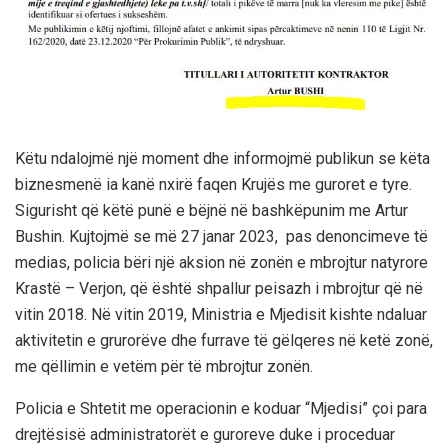
Këtu ndalojmë një moment dhe informojmë publikun se këta
biznesmenë ia kanë nxirë faqen Krujës me guroret e tyre.
Sigurisht që këtë punë e bëjnë në bashkëpunim me Artur
Bushin. Kujtojmë se më 27 janar 2023, pas denoncimeve të
medias, policia bëri një aksion në zonën e mbrojtur natyrore
Krastë – Verjon, që është shpallur peisazh i mbrojtur që në
vitin 2018. Në vitin 2019, Ministria e Mjedisit kishte ndaluar
aktivitetin e grurorëve dhe furrave të gëlqeres në ketë zonë,
me qëllimin e vetëm për të mbrojtur zonën.
Policia e Shtetit me operacionin e koduar “Mjedisi” çoi para
drejtësisë administratorët e guroreve duke i proceduar