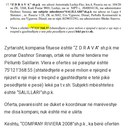
Zyrtarisht, kompania fituese është “Z D R A V A’’ sh.p.k me
pronar Dashnor Sinanajn, ortak në shumë tendera me
Pëllumb Salillarin. Vlera e ofertës së paraqitur është
75’121’368.55 (shtatëdhjetë e pesë milion e njëqind e
njëzet e një mijë e treqind e gjashtëdhjetë e tetë pikë
pesëdhjetë e pesë) lekë pa t.v.sh. Subjekti mbështetes
është “SALILLARI”sh.p.k.
Oferta, pavarësisht se duket e koordinuar në marëveshje
me disa kompani, nuk është më e ulëta.
Kështu, “COMPANY RIVIERA 2008”sh.p.k , ka bërë ofertën