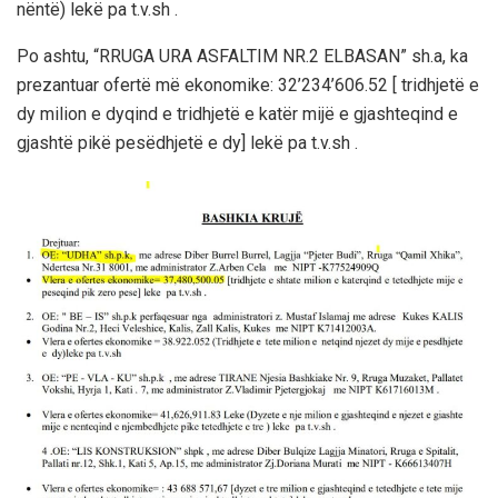
nëntë) lekë pa t.v.sh .
Po ashtu, “RRUGA URA ASFALTIM NR.2 ELBASAN” sh.a, ka
prezantuar ofertë më ekonomike: 32’234’606.52 [ tridhjetë e
dy milion e dyqind e tridhjetë e katër mijë e gjashteqind e
gjashtë pikë pesëdhjetë e dy] lekë pa t.v.sh .