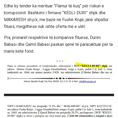
Edhe ky tender ka merituar “Flamur të kuq” për riskun e
korrupsionit. Bashkimi i firmave “KEGLI-DURI” shpk dhe
MAKARESH sh.p.k, me bazë në Fushë Krujë, janë shpallur
fitues, megjithëse nuk ishte oferta më e ulët.
Pra, pronarët respektivë të kompanive fituese, Durim
Babasi dhe Qamil Babasi paskan qenë të paracaktuar për ta
marrë këtë fond.