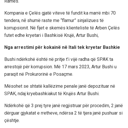
Ramës.
Kompania e Çelës gjatë viteve të fundit ka marrë mbi 70
tendera, nē shumë raste me “flamur” sinjalizues të
korrupsionit. Në fijet e skemës klienteliste të Arben Çelës
futet edhe kryetari i Bashkisë Krujë, Artur Bushi,
Nga arrestimi për kokainë në Itali tek kryetar Bashkie
Bushi ndërkohë është në pritje t’i vijë radha që SPAK ta
arrestojë për korrupsion. Më 17 mars 2023, Artur Bushi u
paraqit në Prokurorinë e Posaçme.
Mësohet se shtatë kallëzime penale janë depozituar në
SPAK, ndaj kryebashkiakut të Krujës Artur Bushi.
Ndërkohë që 3 prej tyre janë regjistruar për procedim, 2 janë
dërguar gjykatat e rretheve, ndërsa 2 të tjera janë pushuar si
çështje.