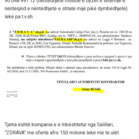
90’048’997.12 (nëntëdhjetë milionë e dyzet e tetëmijë e
nëntëqind e nëntëdhjetë e shtatë mijë pikë dymbëdhjetë)
lekë pa t.v.sh.
Tjetra është kompania e e mbështetur nga Salillari,
“ZDRAVA” me ofertë afro 150 milionë lekë më të ulët.