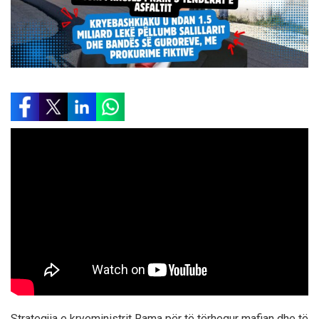
Strategjia e kryeministrit Rama për të tërhequr mafian dhe të