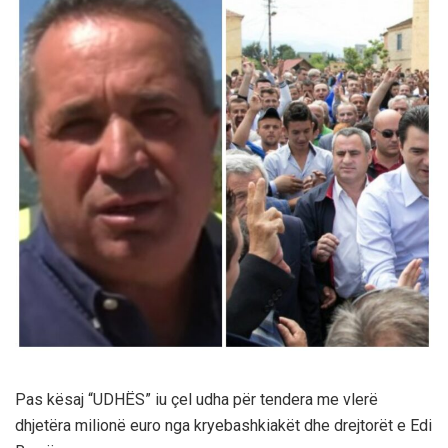
Pas kësaj “UDHËS” iu çel udha për tendera me vlerë
dhjetëra milionë euro nga kryebashkiakët dhe drejtorët e Edi