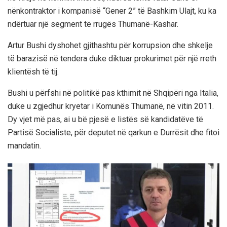
nënkontraktor i kompanisë “Gener 2” të Bashkim Ulajt, ku ka
ndërtuar një segment të rrugës Thumanë-Kashar.
Artur Bushi dyshohet gjithashtu për korrupsion dhe shkelje
të barazisë në tendera duke diktuar prokurimet për një rreth
klientësh të tij.
Bushi u përfshi në politikë pas kthimit në Shqipëri nga Italia,
duke u zgjedhur kryetar i Komunës Thumanë, në vitin 2011.
Dy vjet më pas, ai u bë pjesë e listës së kandidatëve të
Partisë Socialiste, për deputet në qarkun e Durrësit dhe fitoi
mandatin.