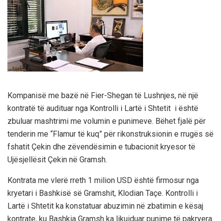
Kompanisë me bazë në Fier-Shegan të Lushnjes, në një
kontratë të audituar nga Kontrolli i Lartë i Shtetit i është
zbuluar mashtrimi me volumin e punimeve. Bëhet fjalë për
tenderin me “Flamur të kuq” për rikonstruksionin e rrugës së
fshatit Çekin dhe zëvendësimin e tubacionit kryesor të
Ujësjellësit Çekin në Gramsh.
Kontrata me vlerë rreth 1 milion USD është firmosur nga
kryetari i Bashkisë së Gramshit, Klodian Taçe. Kontrolli i
Lartë i Shtetit ka konstatuar abuzimin në zbatimin e kësaj
kontrate, ku Bashkia Gramsh ka likuiduar punime të pakryera.