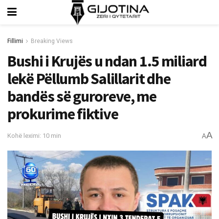
Fillimi
Breaking Views
Bushi i Krujës u ndan 1.5 miliard
lekë Pëllumb Salillarit dhe
bandës së guroreve, me
prokurime fiktive
A
Kohë leximi: 10 min
A