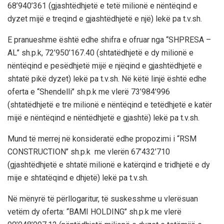
68’940’361 (gjashtëdhjetë e tetë milionë e nëntëqind e
dyzet mijë e treqind e gjashtëdhjetë e një) lekë pa t.v.sh.
E pranueshme është edhe shifra e ofruar nga “SHPRESA –
AL’’ sh.p.k, 72’950’167.40 (shtatëdhjetë e dy milionë e
nëntëqind e pesëdhjetë mijë e njëqind e gjashtëdhjetë e
shtatë pikë dyzet) lekë pa t.v.sh. Në këtë linjë është edhe
oferta e “Shendelli’’ sh.p.k me vlerë 73’984’996
(shtatëdhjetë e tre milionë e nëntëqind e tetëdhjetë e katër
mijë e nëntëqind e nëntëdhjetë e gjashtë) lekë pa t.v.sh.
Mund të merrej në konsideratë edhe propozimi i “RSM
CONSTRUCTION’’ sh.p.k me vlerën 67’432’710
(gjashtëdhjetë e shtatë milionë e katërqind e tridhjetë e dy
mije e shtatëqind e dhjetë) lekë pa t.v.sh.
Në mënyrë të përllogaritur, të suskesshme u vlerësuan
vetëm dy oferta: “BAMI HOLDING’’ sh.p.k me vlerë