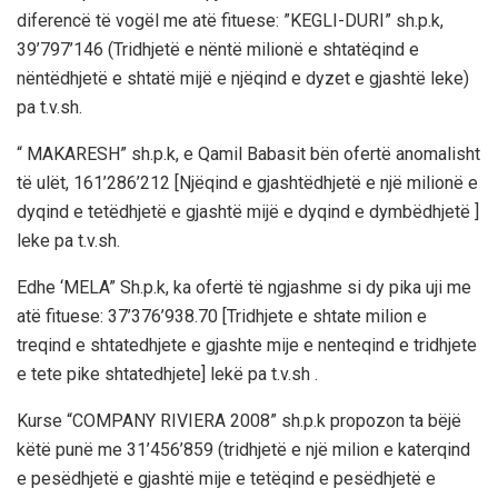
diferencë të vogël me atë fituese: ”KEGLI-DURI” sh.p.k,
39’797’146 (Tridhjetë e nëntë milionë e shtatëqind e
nëntëdhjetë e shtatë mijë e njëqind e dyzet e gjashtë leke)
pa t.v.sh.
“ MAKARESH” sh.p.k, e Qamil Babasit bën ofertë anomalisht
të ulët, 161’286’212 [Njëqind e gjashtëdhjetë e një milionë e
dyqind e tetëdhjetë e gjashtë mijë e dyqind e dymbëdhjetë ]
leke pa t.v.sh.
Edhe ‘MELA” Sh.p.k, ka ofertë të ngjashme si dy pika uji me
atë fituese: 37’376’938.70 [Tridhjete e shtate milion e
treqind e shtatedhjete e gjashte mije e nenteqind e tridhjete
e tete pike shtatedhjete] lekë pa t.v.sh .
Kurse “COMPANY RIVIERA 2008” sh.p.k propozon ta bëjë
këtë punë me 31’456’859 (tridhjetë e një milion e katerqind
e pesëdhjetë e gjashtë mije e tetëqind e pesëdhjetë e