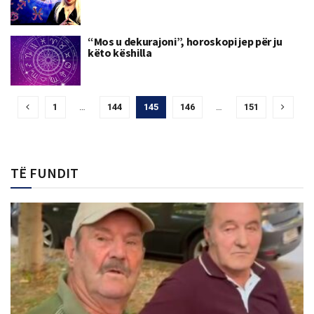
“Mos u dekurajoni”, horoskopi jep për ju
këto këshilla
1
…
144
145
146
…
151
TË FUNDIT