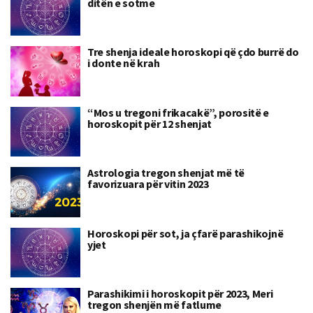
ditën e sotme
Tre shenja ideale horoskopi që çdo burrë do
i donte në krah
“Mos u tregoni frikacakë”, porositë e
horoskopit për 12 shenjat
Astrologia tregon shenjat më të
favorizuara për vitin 2023
Horoskopi për sot, ja çfarë parashikojnë
yjet
Parashikimi i horoskopit për 2023, Meri
tregon shenjën më fatlume