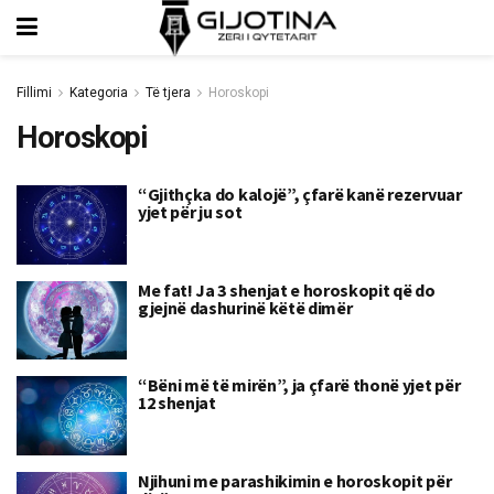
Fillimi
Kategoria
Të tjera
Horoskopi
Horoskopi
“Gjithçka do kalojë”, çfarë kanë rezervuar
yjet për ju sot
Me fat! Ja 3 shenjat e horoskopit që do
gjejnë dashurinë këtë dimër
“Bëni më të mirën”, ja çfarë thonë yjet për
12 shenjat
Njihuni me parashikimin e horoskopit për