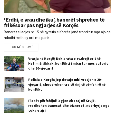
‘Erdhi, e vrau dhe iku’, banorët shprehen të
frikësuar pas ngjarjes së Korçës
Banorët e lagjes nr 15 në qytetin e Korçës janë tronditur nga ajo që
ndodhi rreth dy orë më parë...
LEXO MË SHUMË
Vrasja në Korçë/ Deklarata e zv.drejtorit të
Hetimit: Shkak, konflikti i mbartur mes autorit
dhe 20-vjeçarit
Policia e Korçës jep detaje mbi vrasjen e 20-
vjeçarit, shoqërohen tre të rinj të përfshirë në
konflikt
Flakët përfshijnë lagjen Abazaj në Krujë,
rrezikohen banesat dhe bizneset, ndërhyrje nga
toka e ajri