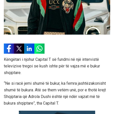
Këngëtari i njohur Capital T së fundmi në një intervistë
televizive tregoi se kush ishte për të vajza më e bukur
shqiptare.
“Ne si racë jemi shumë të bukur, ka femra jashtëzakonisht
shumë të bukura. Atë se them vetëm unë, por e thotë krejt
Shqiptaria që Adrola Dushi është një ndër vajzat më të
bukura shqiptare”, tha Capital T.