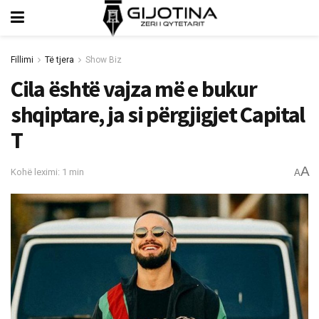
Fillimi
Të tjera
Show Biz
Cila është vajza më e bukur
shqiptare, ja si përgjigjet Capital
T
A
Kohë leximi: 1 min
A