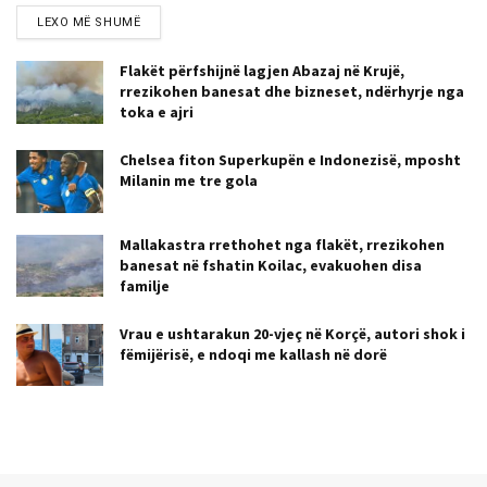
LEXO MË SHUMË
Flakët përfshijnë lagjen Abazaj në Krujë,
rrezikohen banesat dhe bizneset, ndërhyrje nga
toka e ajri
Chelsea fiton Superkupën e Indonezisë, mposht
Milanin me tre gola
Mallakastra rrethohet nga flakët, rrezikohen
banesat në fshatin Koilac, evakuohen disa
familje
Vrau e ushtarakun 20-vjeç në Korçë, autori shok i
fëmijërisë, e ndoqi me kallash në dorë