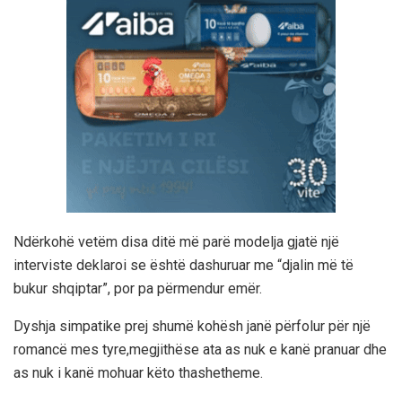
Ndërkohë vetëm disa ditë më parë modelja gjatë një
interviste deklaroi se është dashuruar me “djalin më të
bukur shqiptar”, por pa përmendur emër.
Dyshja simpatike prej shumë kohësh janë përfolur për një
romancë mes tyre,megjithëse ata as nuk e kanë pranuar dhe
as nuk i kanë mohuar këto thashetheme.