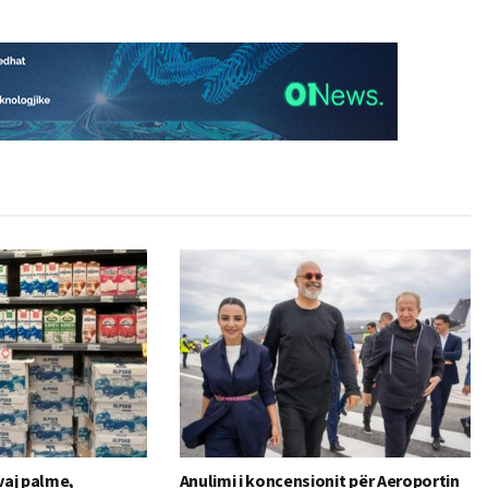
vaj palme,
Anulimi i koncensionit për Aeroportin