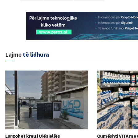
Lajme
të lidhura
Largohet kreu i Ujësjellës
Qumështi VITA me 