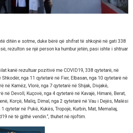
htë ditën e sotme, duke bërë që shifrat të shkojnë në gati 338
ë, rezulton se një person ka humbur jetën, pasi ishte i shtruar
 cilat kanë rezultuar pozitivë me COVID19, 338 qytetarë, në
 Shkodër, nga 11 qytetarë në Fier, Elbasan, nga 10 qytetarë në
ë në Kamëz, Vlorë, nga 7 qytetarë në Shijak, Divjakë,
rë në Devoll, Kuçovë, nga 4 qytetarë në Kavajë, Himarë, Berat,
enë, Korçë, Maliq, Dimal, nga 2 qytetarë në Vau i Dejës, Malësi
1 qytetar në Pukë, Kukës, Tropojë, Kurbin, Mat, Memaliaj,
9 në të gjithë vendin.”, thuhet në njoftim.