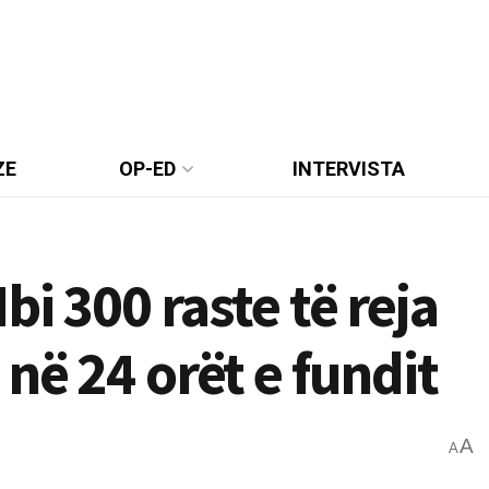
ZE
OP-ED
INTERVISTA
i 300 raste të reja
në 24 orët e fundit
A
A