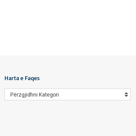
Harta e Faqes
Harta
Përzgjidhni Kategori
e
Faqes