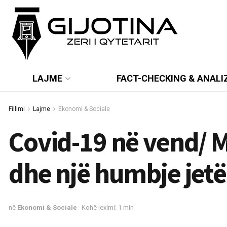
LAJME
FACT-CHECKING & ANALI
Fillimi
Lajme
Ekonomi & Sociale
Covid-19 në vend/ Mb
dhe një humbje jetë 
në
Ekonomi & Sociale
Kohë leximi: 1 min