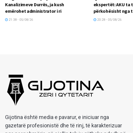
Kanalizimeve Durrës, ja kush
ekspertët: AKU ta 
emërohet administrator i ri
përkohësisht nga 
21:38 - 05/08/26
20:28 - 05/08/26
Gijotina është media e pavarur, e iniciuar nga
gazetarë profesionistë dhe të rinj, të karakterizuar