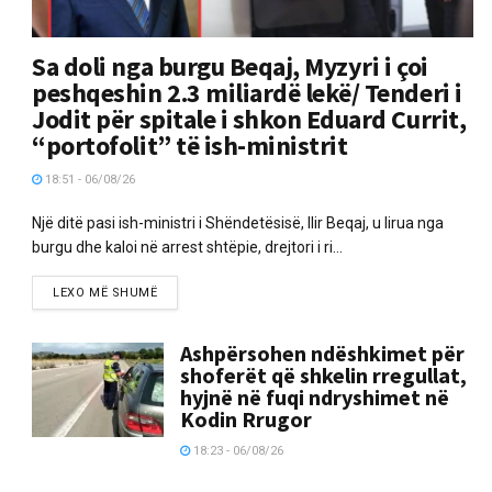
Sa doli nga burgu Beqaj, Myzyri i çoi
peshqeshin 2.3 miliardë lekë/ Tenderi i
Jodit për spitale i shkon Eduard Currit,
“portofolit” të ish-ministrit
18:51 - 06/08/26
Një ditë pasi ish-ministri i Shëndetësisë, Ilir Beqaj, u lirua nga
burgu dhe kaloi në arrest shtëpie, drejtori i ri...
LEXO MË SHUMË
Ashpërsohen ndëshkimet për
shoferët që shkelin rregullat,
hyjnë në fuqi ndryshimet në
Kodin Rrugor
18:23 - 06/08/26