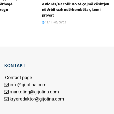
tërheqë
e Vlorës/ Pacolli: Do të çojmë çështjen
tregu
në Arbitrazh ndërkombëtar, kemi
provat
19:11 - 05/08/26
KONTAKT
Contact page
info@gijotina.com
marketing@gijotina.com
kryeredaktor@gijotina.com