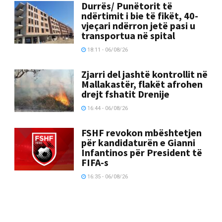
Durrës/ Punëtorit të
ndërtimit i bie të fikët, 40-
vjeçari ndërron jetë pasi u
transportua në spital
18:11 - 06/08/26
Zjarri del jashtë kontrollit në
Mallakastër, flakët afrohen
drejt fshatit Drenije
16:44 - 06/08/26
FSHF revokon mbështetjen
për kandidaturën e Gianni
Infantinos për President të
FIFA-s
16:35 - 06/08/26