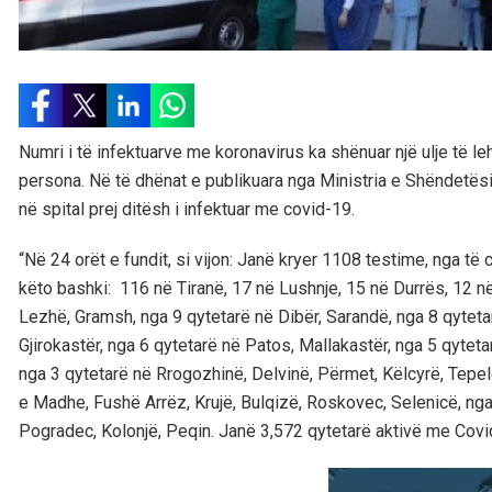
Numri i të infektuarve me koronavirus ka shënuar një ulje të le
persona. Në të dhënat e publikuara nga Ministria e Shëndetësis
në spital prej ditësh i infektuar me covid-19.
“Në 24 orët e fundit, si vijon: Janë kryer 1108 testime, nga të
këto bashki: 116 në Tiranë, 17 në Lushnje, 15 në Durrës, 12 në
Lezhë, Gramsh, nga 9 qytetarë në Dibër, Sarandë, nga 8 qytetar
Gjirokastër, nga 6 qytetarë në Patos, Mallakastër, nga 5 qyteta
nga 3 qytetarë në Rrogozhinë, Delvinë, Përmet, Këlcyrë, Tepel
e Madhe, Fushë Arrëz, Krujë, Bulqizë, Roskovec, Selenicë, nga 
Pogradec, Kolonjë, Peqin. Janë 3,572 qytetarë aktivë me Covid1