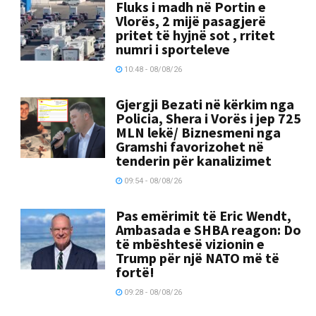
Fluks i madh në Portin e
Vlorës, 2 mijë pasagjerë
pritet të hyjnë sot , rritet
numri i sporteleve
10:48 - 08/08/26
Gjergji Bezati në kërkim nga
Policia, Shera i Vorës i jep 725
MLN lekë/ Biznesmeni nga
Gramshi favorizohet në
tenderin për kanalizimet
09:54 - 08/08/26
Pas emërimit të Eric Wendt,
Ambasada e SHBA reagon: Do
të mbështesë vizionin e
Trump për një NATO më të
fortë!
09:28 - 08/08/26