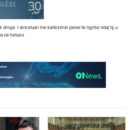
 droge. I arrestuari me kallëzimin penal të ngritur ndaj tij, u
ua në hetues.