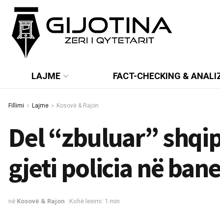
LAJME
FACT-CHECKING & ANALI
Fillimi
Lajme
Kosovë & Rajon
Del “zbuluar” shqipt
gjeti policia në ban
në
Kosovë & Rajon
Kohë leximi: 1 min