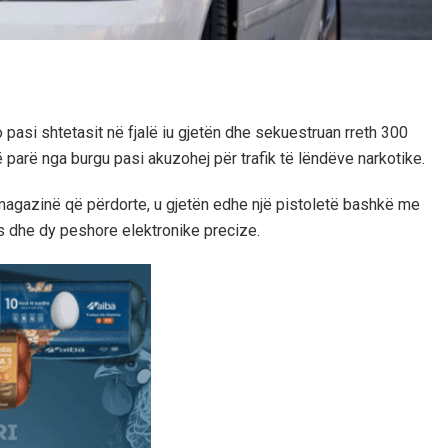
o pasi shtetasit në fjalë iu gjetën dhe sekuestruan rreth 300
 parë nga burgu pasi akuzohej për trafik të lëndëve narkotike.
ë magazinë që përdorte, u gjetën edhe një pistoletë bashkë me
s dhe dy peshore elektronike precize.