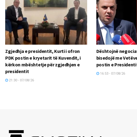
Zgjedhja e presidentit, Kurti i ofron
Dështojnë negociat
PDK postin e kryetarit të Kuvendit, i
bisedojë me Vetëv
kërkon mbështetje për zgjedhjen e
postin e Presidenti
presidentit
16:53 - 07/08/26
21:30 - 07/08/26