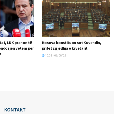
at, LDK pranon të
Kosova konstituon sot Kuvendin,
endosjen vetëm për
pritet zgjedhja e kryetarit
t
10:02 - 06/08/26
KONTAKT