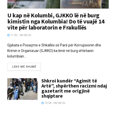
U kap në Kolumbi, GJKKO lë në burg
kimistin nga Kolumbia! Do të vuajë 14
vite për laboratorin e Frakullës
11:00 - 08/08/26
Gjykata e Posaçme e Shkallës së Parë për Korrupsionin dhe
Krimin e Organizuar (GJKKO) ka lënë në burg shtetasin
kolumbian...
LEXO MË SHUMË
Shkroi kundër “Agimit të
Artë”, shpërthen racizmi ndaj
gazetarit me origjinë
shqiptare
10:58 - 08/08/26