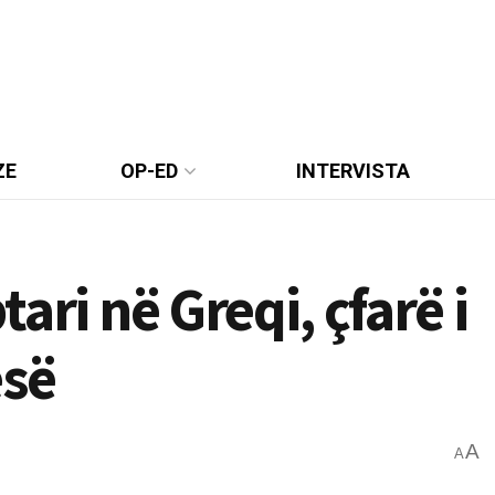
ZE
OP-ED
INTERVISTA
ari në Greqi, çfarë i
esë
A
A