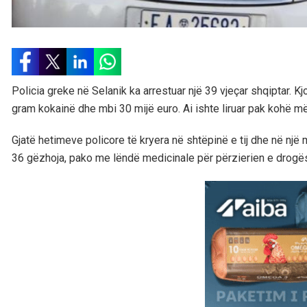
Policia greke në Selanik ka arrestuar një 39 vjeçar shqiptar. Kj
gram kokainë dhe mbi 30 mijë euro. Ai ishte liruar pak kohë më
Gjatë hetimeve policore të kryera në shtëpinë e tij dhe në nj
36 gëzhoja, pako me lëndë medicinale për përzierien e drogë