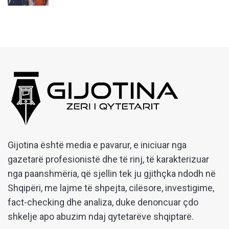
Gijotina është media e pavarur, e iniciuar nga
gazetarë profesionistë dhe të rinj, të karakterizuar
nga paanshmëria, që sjellin tek ju gjithçka ndodh në
Shqipëri, me lajme të shpejta, cilësore, investigime,
fact-checking dhe analiza, duke denoncuar çdo
shkelje apo abuzim ndaj qytetarëve shqiptarë.