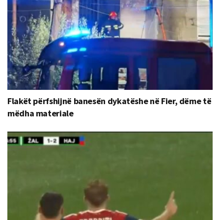
Flakët përfshijnë banesën dykatëshe në Fier, dëme të
mëdha materiale