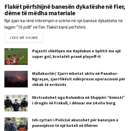
Flakët përfshijnë banesën dykatëshe në Fier,
dëme të mëdha materiale
Një zjarr ka rënë mbrëmjen e sotme në një banesë dykatëshe në
lagjen “16 prilli” në Fier. Flakët kanë përfshirë...
LEXO MË SHUMË
Pajaziti shkëlqen me Hajdukun e Splitit me një
super gol, krotatët pranë playoff-it
Mallakastër/ Zjarri mbetet aktiv në Panahor-
Ngraçan, zjarrfikësit ndërpresin operacionin për
shkak të errësirës
Ekstradohet nga Kolumbia në Shqipëri “kimisti”
i drogës në Frakull, i dënuar me 14 vite burg
Ish-zyrtari i Policisë akuzohet për kanosjen e
punonjësve të një hoteli në Dhërmi