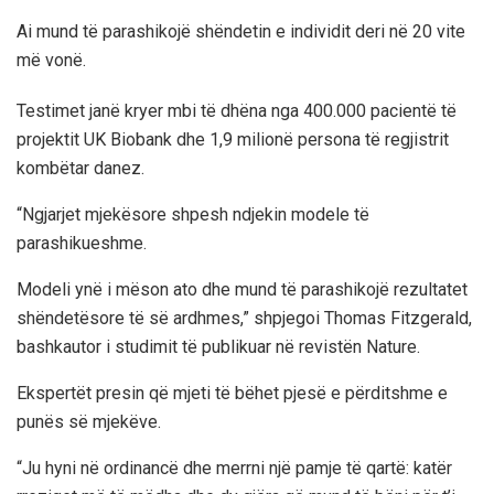
Ai mund të parashikojë shëndetin e individit deri në 20 vite
më vonë.
Testimet janë kryer mbi të dhëna nga 400.000 pacientë të
projektit UK Biobank dhe 1,9 milionë persona të regjistrit
kombëtar danez.
“Ngjarjet mjekësore shpesh ndjekin modele të
parashikueshme.
Modeli ynë i mëson ato dhe mund të parashikojë rezultatet
shëndetësore të së ardhmes,” shpjegoi Thomas Fitzgerald,
bashkautor i studimit të publikuar në revistën Nature.
Ekspertët presin që mjeti të bëhet pjesë e përditshme e
punës së mjekëve.
“Ju hyni në ordinancë dhe merrni një pamje të qartë: katër