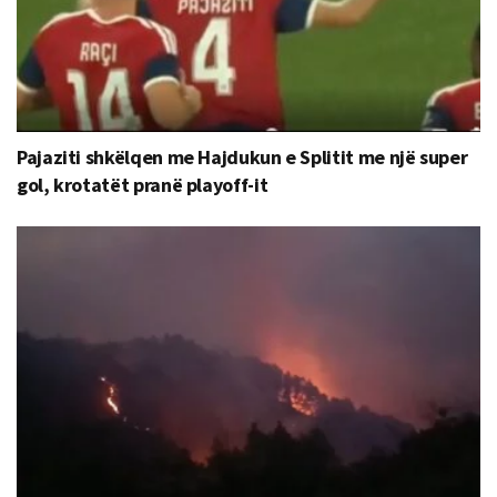
Pajaziti shkëlqen me Hajdukun e Splitit me një super
gol, krotatët pranë playoff-it