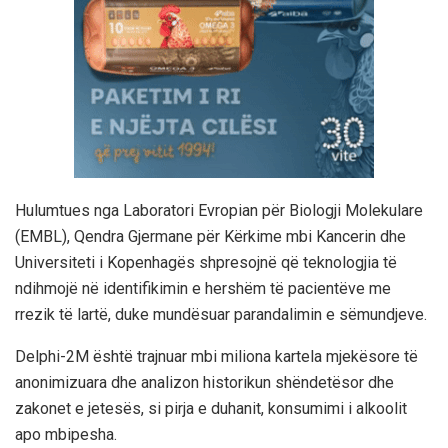
Hulumtues nga Laboratori Evropian për Biologji Molekulare
(EMBL), Qendra Gjermane për Kërkime mbi Kancerin dhe
Universiteti i Kopenhagës shpresojnë që teknologjia të
ndihmojë në identifikimin e hershëm të pacientëve me
rrezik të lartë, duke mundësuar parandalimin e sëmundjeve.
Delphi-2M është trajnuar mbi miliona kartela mjekësore të
anonimizuara dhe analizon historikun shëndetësor dhe
zakonet e jetesës, si pirja e duhanit, konsumimi i alkoolit
apo mbipesha.