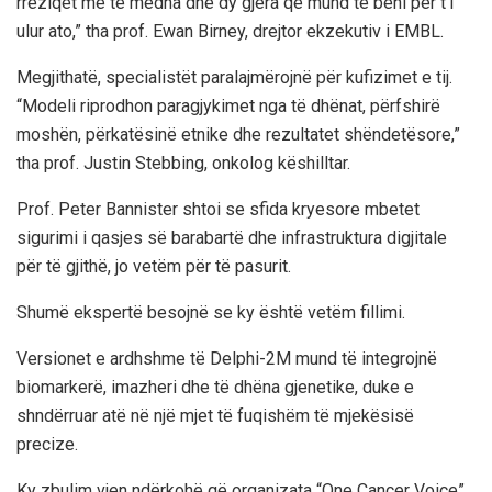
rreziqet më të mëdha dhe dy gjëra që mund të bëni për t’i
ulur ato,” tha prof. Ewan Birney, drejtor ekzekutiv i EMBL.
Megjithatë, specialistët paralajmërojnë për kufizimet e tij.
“Modeli riprodhon paragjykimet nga të dhënat, përfshirë
moshën, përkatësinë etnike dhe rezultatet shëndetësore,”
tha prof. Justin Stebbing, onkolog këshilltar.
Prof. Peter Bannister shtoi se sfida kryesore mbetet
sigurimi i qasjes së barabartë dhe infrastruktura digjitale
për të gjithë, jo vetëm për të pasurit.
Shumë ekspertë besojnë se ky është vetëm fillimi.
Versionet e ardhshme të Delphi-2M mund të integrojnë
biomarkerë, imazheri dhe të dhëna gjenetike, duke e
shndërruar atë në një mjet të fuqishëm të mjekësisë
precize.
Ky zbulim vjen ndërkohë që organizata “One Cancer Voice”