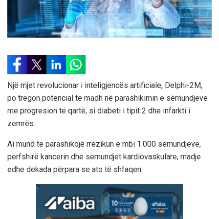
Një mjet revolucionar i inteligjencës artificiale, Delphi-2M,
po tregon potencial të madh në parashikimin e sëmundjeve
me progresion të qartë, si diabeti i tipit 2 dhe infarkti i
zemrës.
Ai mund të parashikojë rrezikun e mbi 1.000 sëmundjeve,
përfshirë kancerin dhe sëmundjet kardiovaskulare, madje
edhe dekada përpara se ato të shfaqen.