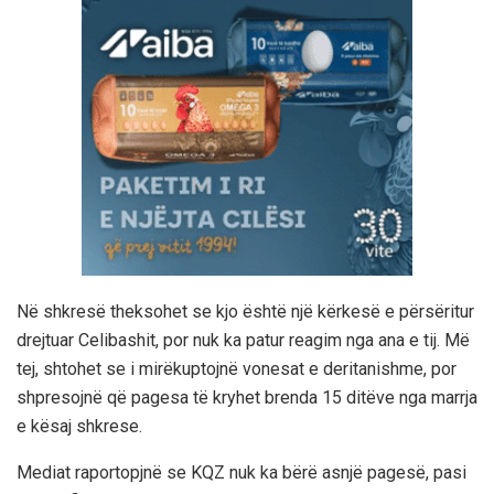
Në shkresë theksohet se kjo është një kërkesë e përsëritur
drejtuar Celibashit, por nuk ka patur reagim nga ana e tij. Më
tej, shtohet se i mirëkuptojnë vonesat e deritanishme, por
shpresojnë që pagesa të kryhet brenda 15 ditëve nga marrja
e kësaj shkrese.
Mediat raportopjnë se KQZ nuk ka bërë asnjë pagesë, pasi