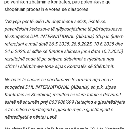
po verifikon zbatimin e kontratës, pas polemikave që
shoqëruan procesin e votës së diasporës.
“Arsyeja për të cilën Ju drejtohemi sërish, është se,
pavarësisht kërkesave të njëpasnjëshme të përfaqësuesve
të shoqërisë DHL INTERNATIONAL (Albania) Sh.p.k. (lutem
referojuni e-mail datë 26.5.2025, 28.5.2025, 10.6.2025 dhe
24.6.2025, si edhe së fundmi shkresa jonë datë 10.7.2025)
rezultojnë ende të pa shlyera detyrimet e rrjedhura nga
ofrimi i shërbimeve tona sipas Kontratës së Shërbimit.
Në bazë të sasisë së shërbimeve të ofruara nga ana e
shoqërisë DHL INTERNATIONAL (Albania) sh.p.k. sipas
Kontratës së Shërbimit, rezulton se vlera totale e detyrimit
është në shumën prej 863’906’699 (tetëqind e gjashtëdhjetë
e tre milion e nëntëqind e gjashtë mijë e gjashtëqind e
nëntedhjetë e nëntë) Lekë