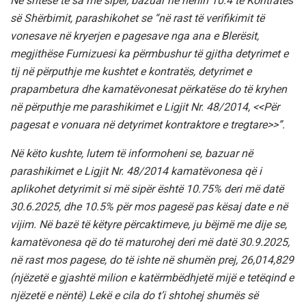
Në shtesë të sa më sipër, bazuar në nenin 10.4 të Kontratës
së Shërbimit, parashikohet se “në rast të verifikimit të
vonesave në kryerjen e pagesave nga ana e Blerësit,
megjithëse Furnizuesi ka përmbushur të gjitha detyrimet e
tij në përputhje me kushtet e kontratës, detyrimet e
prapambetura dhe kamatëvonesat përkatëse do të kryhen
në përputhje me parashikimet e Ligjit Nr. 48/2014, <<Për
pagesat e vonuara në detyrimet kontraktore e tregtare>>”.
Në këto kushte, lutem të informoheni se, bazuar në
parashikimet e Ligjit Nr. 48/2014 kamatëvonesa që i
aplikohet detyrimit si më sipër është 10.75% deri më datë
30.6.2025, dhe 10.5% për mos pagesë pas kësaj date e në
vijim. Në bazë të këtyre përcaktimeve, ju bëjmë me dije se,
kamatëvonesa që do të maturohej deri më datë 30.9.2025,
në rast mos pagese, do të ishte në shumën prej, 26,014,829
(njëzetë e gjashtë milion e katërmbëdhjetë mijë e tetëqind e
njëzetë e nëntë) Lekë e cila do t’i shtohej shumës së