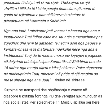
principalit të detyrimit si më sipër. Theksojmë se një
zhvillim i tillë do të kishte pasoja financiare që mund të
çonin në tejkalimin e parashikimeve buxhetore të
përcaktuara në Kontratën e Shërbimit.
Nga ana jonë, i mirëkuptojmë vonesat e hasura nga ana e
Institucionit Tuaj lidhur edhe me situatën e menaxhimit pas
zgjedhor, dhe jemi të gatshëm të heqim dorë nga pagesa e
kamatëvonesave të maturuara ndërkohë nëse nga ana e
Institucionit Tuaj do të merren masa për kryerjen e pagesës
së detyrimit prinicipal sipas Kontratës së Shërbimit brenda
15 ditëve nga marrja dijeni e kësaj shkrese. Duke shpresuar
në mirëkuptimin Tuaj, mbetemi në pritje të një reagimi sa
më të shpejtë nga ana Juaj.”
– thuhet në shkresë.
Kujtojmë se transporti dhe shpërndarja e votave në
diasporë u kritikua fort nga PD dhe vërejtjet nuk munguan as
nga socialistët. Për zgjedhjet e 11 Majit, u aplikua për herë