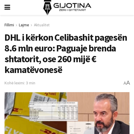
Fillimi
Lajme
Aktualitet
DHL i kërkon Celibashit pagesën
8.6 mln euro: Paguaje brenda
shtatorit, ose 260 mijë €
kamatëvonesë
A
Kohë leximi: 3 min
A