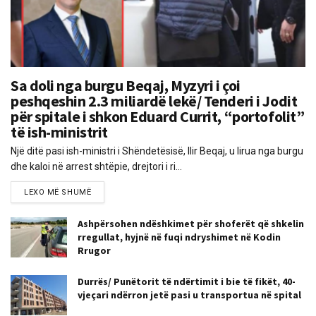
Sa doli nga burgu Beqaj, Myzyri i çoi
peshqeshin 2.3 miliardë lekë/ Tenderi i Jodit
për spitale i shkon Eduard Currit, “portofolit”
të ish-ministrit
Një ditë pasi ish-ministri i Shëndetësisë, Ilir Beqaj, u lirua nga burgu
dhe kaloi në arrest shtëpie, drejtori i ri...
LEXO MË SHUMË
Ashpërsohen ndëshkimet për shoferët që shkelin
rregullat, hyjnë në fuqi ndryshimet në Kodin
Rrugor
Durrës/ Punëtorit të ndërtimit i bie të fikët, 40-
vjeçari ndërron jetë pasi u transportua në spital