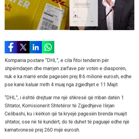
Kompania postare “DHL”, e cila fitoi tenderin për
shpërndarjen dhe marrjen zarfave për votën e diasporën,
nuk e ka marrë ende pagesën prej 8.6 milionë eurosh, edhe
pse kanë kaluar rreth 4 muaj nga zgjedhjet e 11 Majit.
“DHL”, i është drejtuar me një shkresë që mban datën 1
Shtator, Komisionerit Shtetëror të Zgjedhjeve Ilirjan
Celibashi, ku i kërkon që ta kryejë pagesën brenda muajit
shtator, ose në të kundërt, do të duhet të paguajë edhe një
kamatvonesë prej 260 mijë eurosh.