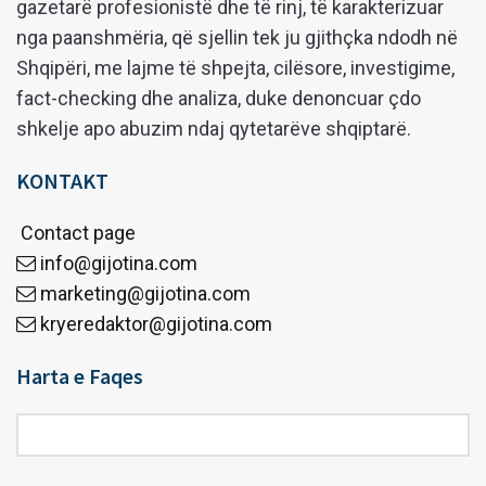
gazetarë profesionistë dhe të rinj, të karakterizuar
nga paanshmëria, që sjellin tek ju gjithçka ndodh në
Shqipëri, me lajme të shpejta, cilësore, investigime,
fact-checking dhe analiza, duke denoncuar çdo
shkelje apo abuzim ndaj qytetarëve shqiptarë.
KONTAKT
Contact page
info@gijotina.com
marketing@gijotina.com
kryeredaktor@gijotina.com
Harta e Faqes
Harta
e