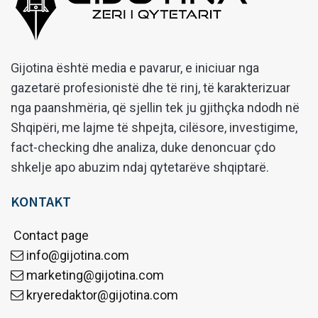
Gijotina është media e pavarur, e iniciuar nga
gazetarë profesionistë dhe të rinj, të karakterizuar
nga paanshmëria, që sjellin tek ju gjithçka ndodh në
Shqipëri, me lajme të shpejta, cilësore, investigime,
fact-checking dhe analiza, duke denoncuar çdo
shkelje apo abuzim ndaj qytetarëve shqiptarë.
KONTAKT
Contact page
info@gijotina.com
marketing@gijotina.com
kryeredaktor@gijotina.com