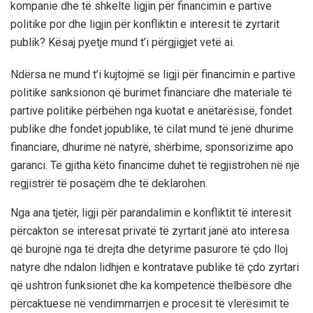
kompanie dhe të shkelte ligjin për financimin e partive
politike por dhe ligjin për konfliktin e interesit të zyrtarit
publik? Kësaj pyetje mund t’i përgjigjet vetë ai.
Ndërsa ne mund t’i kujtojmë se ligji për financimin e partive
politike sanksionon që burimet financiare dhe materiale të
partive politike përbëhen nga kuotat e anëtarësisë, fondet
publike dhe fondet jopublike, të cilat mund të jenë dhurime
financiare, dhurime në natyrë, shërbime, sponsorizime apo
garanci. Të gjitha këto financime duhet të regjistrohen në një
regjistrër të posaçëm dhe të deklarohen.
Nga ana tjetër, ligji për parandalimin e konfliktit të interesit
përcakton se interesat privatë të zyrtarit janë ato interesa
që burojnë nga të drejta dhe detyrime pasurore të çdo lloj
natyre dhe ndalon lidhjen e kontratave publike të çdo zyrtari
që ushtron funksionet dhe ka kompetencë thelbësore dhe
përcaktuese në vendimmarrjen e procesit të vlerësimit të