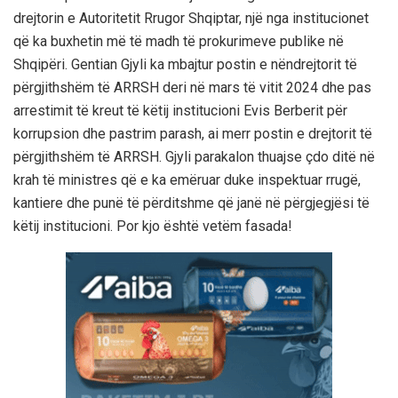
drejtorin e Autoritetit Rrugor Shqiptar, një nga institucionet
që ka buxhetin më të madh të prokurimeve publike në
Shqipëri. Gentian Gjyli ka mbajtur postin e nëndrejtorit të
përgjithshëm të ARRSH deri në mars të vitit 2024 dhe pas
arrestimit të kreut të këtij institucioni Evis Berberit për
korrupsion dhe pastrim parash, ai merr postin e drejtorit të
përgjithshëm të ARRSH. Gjyli parakalon thuajse çdo ditë në
krah të ministres që e ka emëruar duke inspektuar rrugë,
kantiere dhe punë të përditshme që janë në përgjegjësi të
këtij institucioni. Por kjo është vetëm fasada!