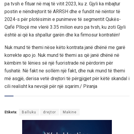
pa tvsh e fituar në maj të vitit 2023, ku z. Gjyli ka mbajtur
postin e nëndrejtorit të ARRSH dhe e fundit në nëntor të
2024-s për plotësimin e punimeve të segmentit Qukës-
Qafë Plloçë me vlerë 3.35 milion euro pa tvsh, ku zoti Gjyli
është ai që ka shpallur garën dhe ka firmosur kontratën!
Nuk mund të themi nëse këto kontrata janë dhënë me garë
korrekte apo jo. Nuk mund të themi as që janë dhënë në
këmbim të lënies së një fuoristrade në përdorim për
fushatë. Në fakt ne sollëm një fakt, dhe nuk mund të themi
më asgjë, derisa vetë drejtori të përgjigjet për këtë skandal i
cili realisht ka nevojë për një sqarim./ Piranja
Etiketa:
Balluku
drejtor
Makine