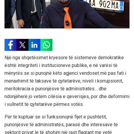
Një nga shqetësimet kryesore të sistemeve demokratike
është integriteti i institucioneve publike, e në varësi të
mënyrës se si punojnë këto agjenci vendoset më pas fati i
menaxhimit të taksave të qytetarëve, niveli i korrupsionit,
meritokracia e punonjësve të administratës… dhe
ndonjëherë jo vetëm cilësia e qeverisjes, por dhe deformimi
i vullnetit të qytetarëve përmes votës.
Për të kuptuar se si funksionojnë fijet e pushtetit,
punonjësve të administratës, parasë dhe interesave të
sektorit privat le të shohim një rast flagrant me vetë