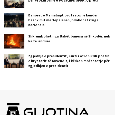
për Prokurorinë e Posaçme: SPAK, ç’pret?
Banorët e Memaliajit protestojnë kundër
bashkimit me Tepelenën, bllokohet rruga
nacionale
Shkrumbohet nga flakët banesa në Shkodër, nuk
ka të lënduar
Zgjedhja e presidentit, Kurti i ofron PDK postin
e kryetarit të Kuvendit, i kërkon mbështetje për
zgjedhjen e presidentit