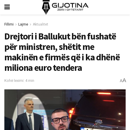
Fillimi
Lajme
Aktualitet
Drejtori i Ballukut bën fushatë
për ministren, shëtit me
makinën e firmës që i ka dhënë
miliona euro tendera
A
Kohë leximi: 4 min
A