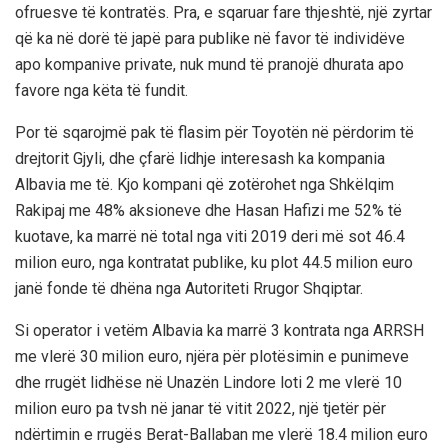
ofruesve të kontratës. Pra, e sqaruar fare thjeshtë, një zyrtar
që ka në dorë të japë para publike në favor të individëve
apo kompanive private, nuk mund të pranojë dhurata apo
favore nga këta të fundit.
Por të sqarojmë pak të flasim për Toyotën në përdorim të
drejtorit Gjyli, dhe çfarë lidhje interesash ka kompania
Albavia me të. Kjo kompani që zotërohet nga Shkëlqim
Rakipaj me 48% aksioneve dhe Hasan Hafizi me 52% të
kuotave, ka marrë në total nga viti 2019 deri më sot 46.4
milion euro, nga kontratat publike, ku plot 44.5 milion euro
janë fonde të dhëna nga Autoriteti Rrugor Shqiptar.
Si operator i vetëm Albavia ka marrë 3 kontrata nga ARRSH
me vlerë 30 milion euro, njëra për plotësimin e punimeve
dhe rrugët lidhëse në Unazën Lindore loti 2 me vlerë 10
milion euro pa tvsh në janar të vitit 2022, një tjetër për
ndërtimin e rrugës Berat-Ballaban me vlerë 18.4 milion euro