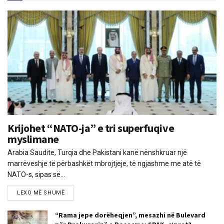
Krijohet “NATO-ja” e tri superfuqive
myslimane
Arabia Saudite, Turqia dhe Pakistani kanë nënshkruar një
marrëveshje të përbashkët mbrojtjeje, të ngjashme me atë të
NATO-s, sipas së...
LEXO MË SHUMË
“Rama jepe dorëheqjen”, mesazhi në Bulevard