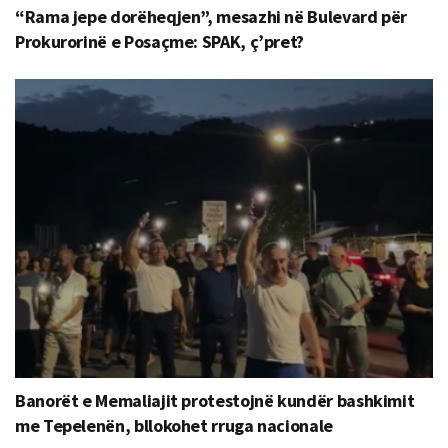
“Rama jepe dorëheqjen”, mesazhi në Bulevard për
Prokurorinë e Posaçme: SPAK, ç’pret?
Banorët e Memaliajit protestojnë kundër bashkimit
me Tepelenën, bllokohet rruga nacionale