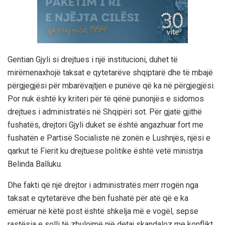
Gentian Gjyli si drejtues i një institucioni, duhet të
mirëmenaxhojë taksat e qytetarëve shqiptarë dhe të mbajë
përgjegjësi për mbarëvajtjen e punëve që ka në përgjegjësi.
Por nuk është ky kriteri për të qënë punonjës e sidomos
drejtues i administratës në Shqipëri sot. Për gjatë gjithë
fushatës, drejtori Gjyli duket se është angazhuar fort me
fushatën e Partisë Socialiste në zonën e Lushnjës, njësi e
qarkut të Fierit ku drejtuese politike është vetë ministrja
Belinda Balluku.
Dhe fakti që një drejtor i administratës merr rrogën nga
taksat e qytetarëve dhe bën fushatë për atë që e ka
emëruar në këtë post është shkelja më e vogël, sepse
rastësia e solli të zbulojmë një detaj skandaloz me konflikt