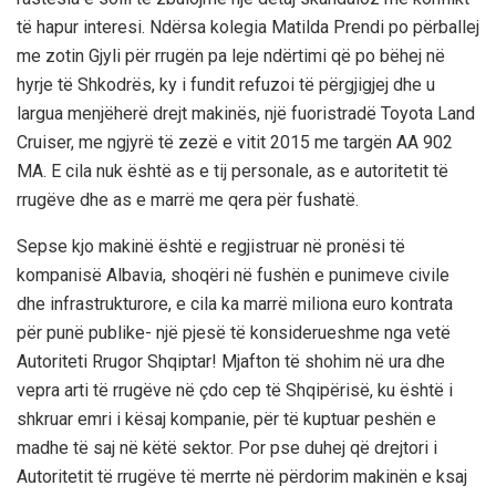
të hapur interesi. Ndërsa kolegia Matilda Prendi po përballej
me zotin Gjyli për rrugën pa leje ndërtimi që po bëhej në
hyrje të Shkodrës, ky i fundit refuzoi të përgjigjej dhe u
largua menjëherë drejt makinës, një fuoristradë Toyota Land
Cruiser, me ngjyrë të zezë e vitit 2015 me targën AA 902
MA. E cila nuk është as e tij personale, as e autoritetit të
rrugëve dhe as e marrë me qera për fushatë.
Sepse kjo makinë është e regjistruar në pronësi të
kompanisë Albavia, shoqëri në fushën e punimeve civile
dhe infrastrukturore, e cila ka marrë miliona euro kontrata
për punë publike- një pjesë të konsiderueshme nga vetë
Autoriteti Rrugor Shqiptar! Mjafton të shohim në ura dhe
vepra arti të rrugëve në çdo cep të Shqipërisë, ku është i
shkruar emri i kësaj kompanie, për të kuptuar peshën e
madhe të saj në këtë sektor. Por pse duhej që drejtori i
Autoritetit të rrugëve të merrte në përdorim makinën e ksaj