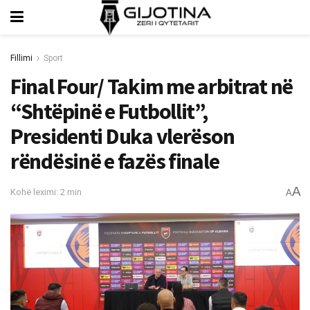
Fillimi
Sport
Final Four/ Takim me arbitrat në
“Shtëpinë e Futbollit”,
Presidenti Duka vlerëson
rëndësinë e fazës finale
A
Kohë leximi: 2 min
A