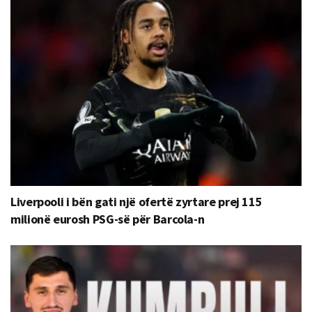
Liverpooli i bën gati një ofertë zyrtare prej 115
milionë eurosh PSG-së për Barcola-n