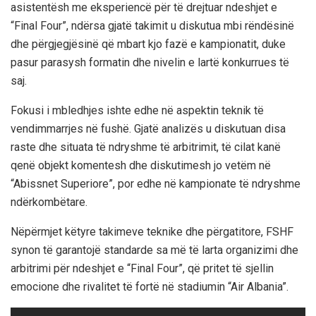
asistentësh me eksperiencë për të drejtuar ndeshjet e
“Final Four”, ndërsa gjatë takimit u diskutua mbi rëndësinë
dhe përgjegjësinë që mbart kjo fazë e kampionatit, duke
pasur parasysh formatin dhe nivelin e lartë konkurrues të
saj.
Fokusi i mbledhjes ishte edhe në aspektin teknik të
vendimmarrjes në fushë. Gjatë analizës u diskutuan disa
raste dhe situata të ndryshme të arbitrimit, të cilat kanë
qenë objekt komentesh dhe diskutimesh jo vetëm në
“Abissnet Superiore”, por edhe në kampionate të ndryshme
ndërkombëtare.
Nëpërmjet këtyre takimeve teknike dhe përgatitore, FSHF
synon të garantojë standarde sa më të larta organizimi dhe
arbitrimi për ndeshjet e “Final Four”, që pritet të sjellin
emocione dhe rivalitet të fortë në stadiumin “Air Albania”.