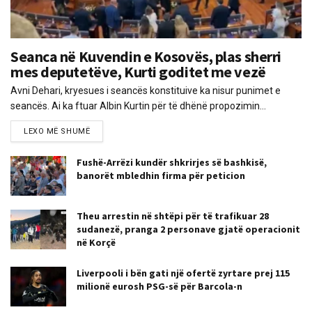
Seanca në Kuvendin e Kosovës, plas sherri
mes deputetëve, Kurti goditet me vezë
Avni Dehari, kryesues i seancës konstituive ka nisur punimet e
seancës. Ai ka ftuar Albin Kurtin për të dhënë propozimin...
LEXO MË SHUMË
Fushë-Arrëzi kundër shkrirjes së bashkisë,
banorët mbledhin firma për peticion
Theu arrestin në shtëpi për të trafikuar 28
sudanezë, pranga 2 personave gjatë operacionit
në Korçë
Liverpooli i bën gati një ofertë zyrtare prej 115
milionë eurosh PSG-së për Barcola-n