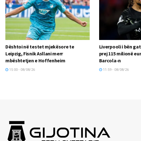
Dështoi në testet mjekësore te
Liverpooli i bën gat
Leipzig, Fisnik Asllani merr
prej 115 milionë e
mbështetjen e Hoffenheim
Barcola-n
15:00 - 08/08/26
11:59 - 08/08/26