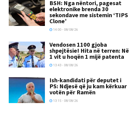
BSH: Nga nëntori, pagesat
elektronike brenda 30
sekondave me sistemin ‘TIPS
Clone’
14:00 - 08/08/26
Vendosen 1100 gjoba
shpejtësie! Hita në terren: Në
1 vit u hoqën 1 mijë patenta
13:43 - 08/08/26
Ish-kandidati për deputet i
PS: Ndjesë që ju kam kërkuar
votën për Ramën
13:15 - 08/08/26