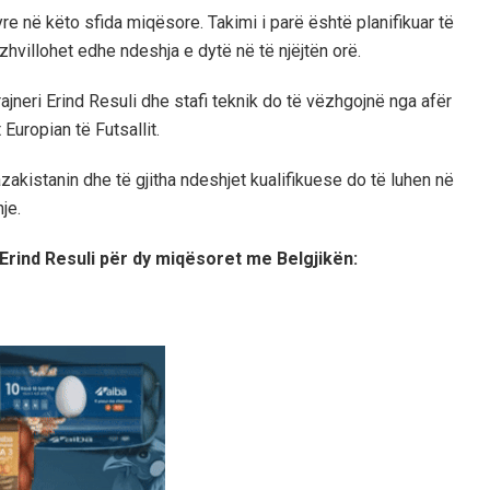
tyre në këto sfida miqësore. Takimi i parë është planifikuar të
zhvillohet edhe ndeshja e dytë në të njëjtën orë.
jneri Erind Resuli dhe stafi teknik do të vëzhgojnë nga afër
 Europian të Futsallit.
kistanin dhe të gjitha ndeshjet kualifikuese do të luhen në
je.
i Erind Resuli për dy miqësoret me Belgjikën: