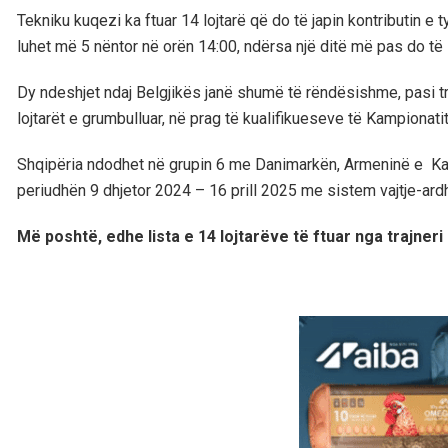
Tekniku kuqezi ka ftuar 14 lojtarë që do të japin kontributin e 
luhet më 5 nëntor në orën 14:00, ndërsa një ditë më pas do të 
Dy ndeshjet ndaj Belgjikës janë shumë të rëndësishme, pasi tra
lojtarët e grumbulluar, në prag të kualifikueseve të Kampionatit
Shqipëria ndodhet në grupin 6 me Danimarkën, Armeninë e Kaza
periudhën 9 dhjetor 2024 – 16 prill 2025 me sistem vajtje-ardh
Më poshtë, edhe lista e 14 lojtarëve të ftuar nga trajner