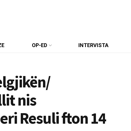
ZE
OP-ED
INTERVISTA
lgjikën/
it nis
ri Resuli fton 14