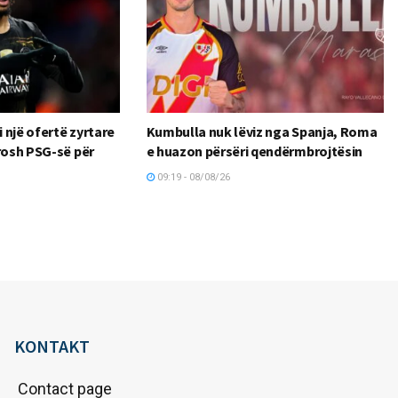
i një ofertë zyrtare
Kumbulla nuk lëviz nga Spanja, Roma
urosh PSG-së për
e huazon përsëri qendërmbrojtësin
09:19 - 08/08/26
KONTAKT
Contact page