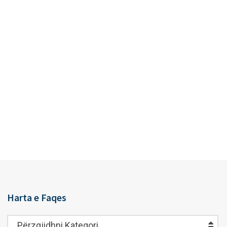
Harta e Faqes
Harta
Përzgjidhni Kategori