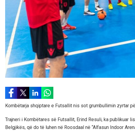
Kombëtarja shqiptare e Futsallit nis sot grumbullimin zyrtar p
Trajneri i Kombëtares së Futsallit, Erind Resuli, ka publikuar l
Belgjikës, që do të luhen në Roosdaal në “Alfasun Indoor Aren