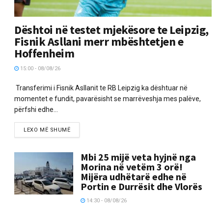
Dështoi në testet mjekësore te Leipzig,
Fisnik Asllani merr mbështetjen e
Hoffenheim
15:00 - 08/08/26
Transferimi i Fisnik Asllanit te RB Leipzig ka dështuar në
momentet e fundit, pavarësisht se marrëveshja mes palëve,
përfshi edhe...
LEXO MË SHUMË
Mbi 25 mijë veta hyjnë nga
Morina në vetëm 3 orë!
Mijëra udhëtarë edhe në
Portin e Durrësit dhe Vlorës
14:30 - 08/08/26