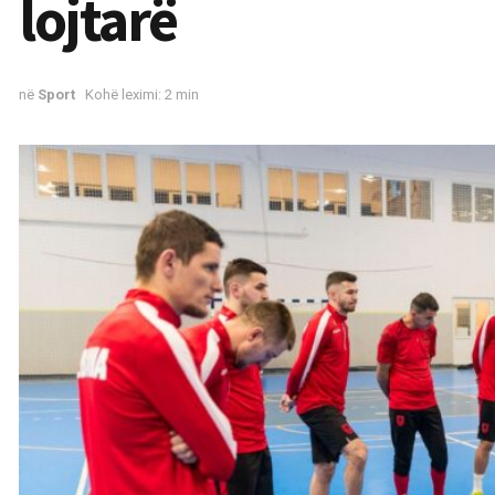
lojtarë
në
Sport
Kohë leximi: 2 min