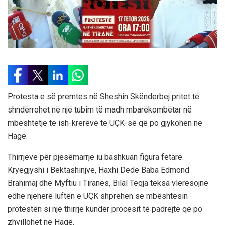
Protesta e së premtes në Sheshin Skënderbej pritet të
shndërrohet në një tubim të madh mbarëkombëtar në
mbështetje të ish-krerëve të UÇK-së që po gjykohen në
Hagë.
Thirrjeve për pjesëmarrje iu bashkuan figura fetare.
Kryegjyshi i Bektashinjve, Haxhi Dede Baba Edmond
Brahimaj dhe Myftiu i Tiranës, Bilal Teqja teksa vlerësojnë
edhe njëherë luftën e UÇK shprehen se mbështesin
protestën si një thirrje kundër procesit të padrejtë që po
zhvillohet në Hagë.