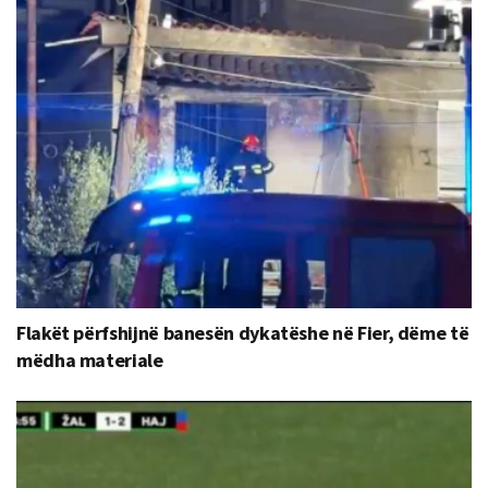
Flakët përfshijnë banesën dykatëshe në Fier, dëme të
mëdha materiale