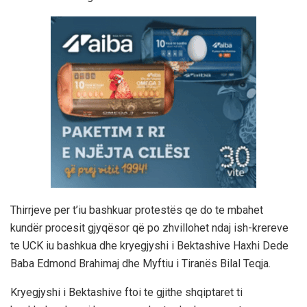
Thirrjeve per t’iu bashkuar protestës qe do te mbahet
kundër procesit gjyqësor që po zhvillohet ndaj ish-krereve
te UCK iu bashkua dhe kryegjyshi i Bektashive Haxhi Dede
Baba Edmond Brahimaj dhe Myftiu i Tiranës Bilal Teqja.
Kryegjyshi i Bektashive ftoi te gjithe shqiptaret ti