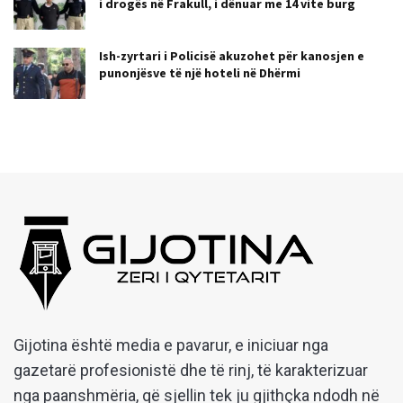
i drogës në Frakull, i dënuar me 14 vite burg
Ish-zyrtari i Policisë akuzohet për kanosjen e
punonjësve të një hoteli në Dhërmi
Gijotina është media e pavarur, e iniciuar nga
gazetarë profesionistë dhe të rinj, të karakterizuar
nga paanshmëria, që sjellin tek ju gjithçka ndodh në