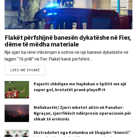
Flakët përfshijnë banesën dykatëshe në Fier,
dëme të mëdha materiale
Një zjarr ka rënë mbrëmjen e sotme në një banesë dykatëshe në
lagjen “16 prilli” në Fier. Flakët kanë përfshirë...
LEXO MË SHUMË
Pajaziti shkëlqen me Hajdukun e Splitit me një
super gol, krotatët pranë playoff-it
Mallakastër/ Zjarri mbetet aktiv në Panahor-
Ngraçan, zjarrfikësit ndërpresin operacionin për
shkak të errësirës
Ekstradohet nga Kolumbia në Shqipëri “kimisti”