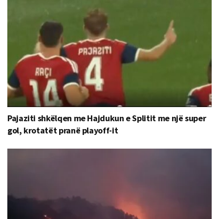
Pajaziti shkëlqen me Hajdukun e Splitit me një super
gol, krotatët pranë playoff-it