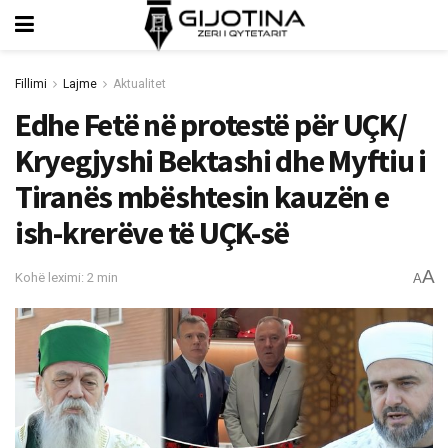
Fillimi
Lajme
Aktualitet
Edhe Fetë në protestë për UÇK/
Kryegjyshi Bektashi dhe Myftiu i
Tiranës mbështesin kauzën e
ish-krerëve të UÇK-së
A
Kohë leximi: 2 min
A