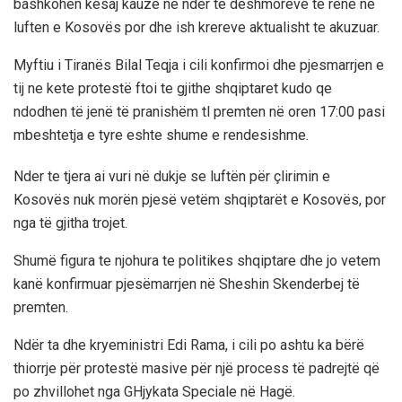
bashkohen kesaj kauze ne nder te deshmoreve te rene ne
luften e Kosovës por dhe ish krereve aktualisht te akuzuar.
Myftiu i Tiranës Bilal Teqja i cili konfirmoi dhe pjesmarrjen e
tij ne kete protestë ftoi te gjithe shqiptaret kudo qe
ndodhen të jenë të pranishëm tl premten në oren 17:00 pasi
mbeshtetja e tyre eshte shume e rendesishme.
Nder te tjera ai vuri në dukje se luftën për çlirimin e
Kosovës nuk morën pjesë vetëm shqiptarët e Kosovës, por
nga të gjitha trojet.
Shumë figura te njohura te politikes shqiptare dhe jo vetem
kanë konfirmuar pjesëmarrjen në Sheshin Skenderbej të
premten.
Ndër ta dhe kryeministri Edi Rama, i cili po ashtu ka bërë
thiorrje për protestë masive për një process të padrejtë që
po zhvillohet nga GHjykata Speciale në Hagë.