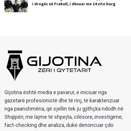
i drogës në Frakull, i dënuar me 14 vite burg
Gijotina është media e pavarur, e iniciuar nga
gazetarë profesionistë dhe të rinj, të karakterizuar
nga paanshmëria, që sjellin tek ju gjithçka ndodh në
Shqipëri, me lajme të shpejta, cilësore, investigime,
fact-checking dhe analiza, duke denoncuar çdo