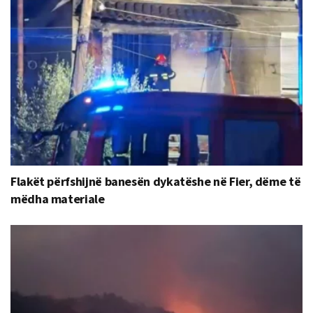
Flakët përfshijnë banesën dykatëshe në Fier, dëme të
mëdha materiale