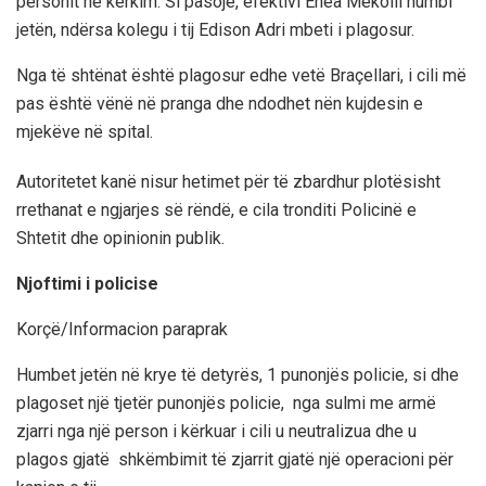
personit në kërkim. Si pasojë, efektivi Enea Mekolli humbi
jetën, ndërsa kolegu i tij Edison Adri mbeti i plagosur.
Nga të shtënat është plagosur edhe vetë Braçellari, i cili më
pas është vënë në pranga dhe ndodhet nën kujdesin e
mjekëve në spital.
Autoritetet kanë nisur hetimet për të zbardhur plotësisht
rrethanat e ngjarjes së rëndë, e cila tronditi Policinë e
Shtetit dhe opinionin publik.
Njoftimi i policise
Korçë/Informacion paraprak
Humbet jetën në krye të detyrës, 1 punonjës policie, si dhe
plagoset një tjetër punonjës policie, nga sulmi me armë
zjarri nga një person i kërkuar i cili u neutralizua dhe u
plagos gjatë shkëmbimit të zjarrit gjatë një operacioni për