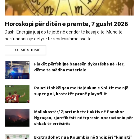
Horoskopi për ditën e premte, 7 gusht 2026
Dashi Energjia juaj do të jetë në qendër të kësaj dite. Mund të
përfundoni një detyrë të rëndësishme ose të...
LEXO MË SHUMË
Flakët përfshijnë banesën dykatëshe në Fier,
dëme të mëdha materiale
Pajaziti shkëlqen me Hajdukun e Splitit me një
super gol, krotatët pranë playoff-it
Mallakastër/ Zjarri mbetet aktiv në Panahor-
Ngraçan, zjarrfikësit ndërpresin operacionin për
shkak të errësirës
Ekstradohet nga Kolumbia në Shqipëri “kimisti”