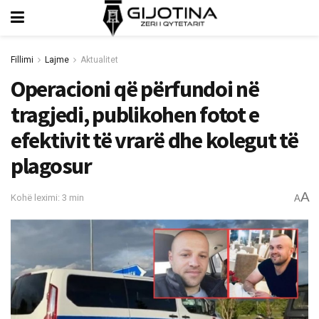
Fillimi
Lajme
Aktualitet
Operacioni që përfundoi në
tragjedi, publikohen fotot e
efektivit të vrarë dhe kolegut të
plagosur
A
Kohë leximi: 3 min
A