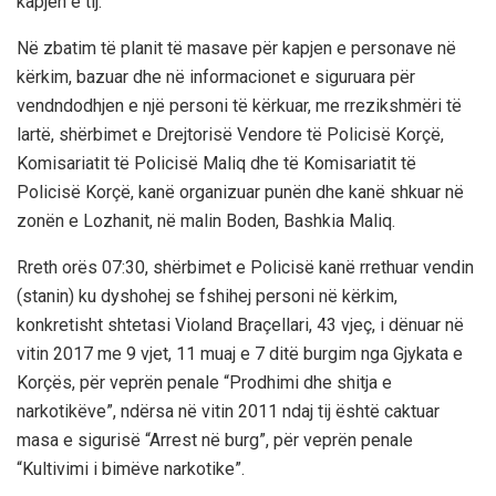
kapjen e tij.
Në zbatim të planit të masave për kapjen e personave në
kërkim, bazuar dhe në informacionet e siguruara për
vendndodhjen e një personi të kërkuar, me rrezikshmëri të
lartë, shërbimet e Drejtorisë Vendore të Policisë Korçë,
Komisariatit të Policisë Maliq dhe të Komisariatit të
Policisë Korçë, kanë organizuar punën dhe kanë shkuar në
zonën e Lozhanit, në malin Boden, Bashkia Maliq.
Rreth orës 07:30, shërbimet e Policisë kanë rrethuar vendin
(stanin) ku dyshohej se fshihej personi në kërkim,
konkretisht shtetasi Violand Braçellari, 43 vjeç, i dënuar në
vitin 2017 me 9 vjet, 11 muaj e 7 ditë burgim nga Gjykata e
Korçës, për veprën penale “Prodhimi dhe shitja e
narkotikëve”, ndërsa në vitin 2011 ndaj tij është caktuar
masa e sigurisë “Arrest në burg”, për veprën penale
“Kultivimi i bimëve narkotike”.