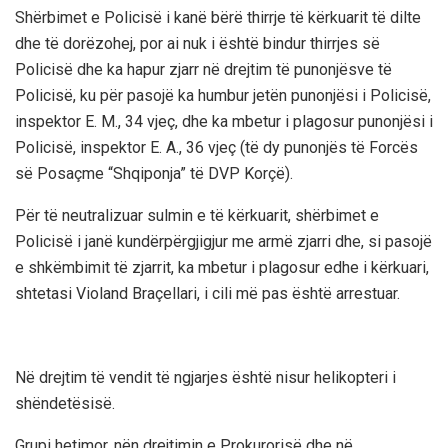
Shërbimet e Policisë i kanë bërë thirrje të kërkuarit të dilte
dhe të dorëzohej, por ai nuk i është bindur thirrjes së
Policisë dhe ka hapur zjarr në drejtim të punonjësve të
Policisë, ku për pasojë ka humbur jetën punonjësi i Policisë,
inspektor E. M., 34 vjeç, dhe ka mbetur i plagosur punonjësi i
Policisë, inspektor E. A., 36 vjeç (të dy punonjës të Forcës
së Posaçme “Shqiponja” të DVP Korçë).
Për të neutralizuar sulmin e të kërkuarit, shërbimet e
Policisë i janë kundërpërgjigjur me armë zjarri dhe, si pasojë
e shkëmbimit të zjarrit, ka mbetur i plagosur edhe i kërkuari,
shtetasi Violand Braçellari, i cili më pas është arrestuar.
Në drejtim të vendit të ngjarjes është nisur helikopteri i
shëndetësisë.
Grupi hetimor, nën drejtimin e Prokurorisë dhe në