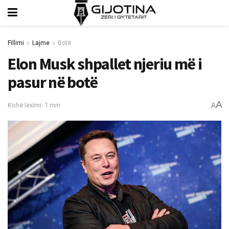
Fillimi
Lajme
Botë
Elon Musk shpallet njeriu më i
pasur në botë
A
Kohë leximi: 1 min
A