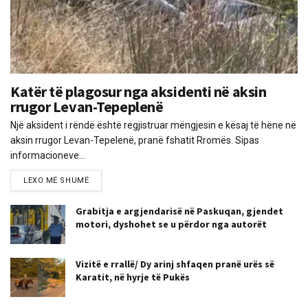
Katër të plagosur nga aksidenti në aksin
rrugor Levan-Tepeplenë
Një aksident i rëndë është regjistruar mëngjesin e kësaj të hëne në
aksin rrugor Levan-Tepelenë, pranë fshatit Rromës. Sipas
informacioneve...
LEXO MË SHUMË
Grabitja e argjendarisë në Paskuqan, gjendet
motori, dyshohet se u përdor nga autorët
Vizitë e rrallë/ Dy arinj shfaqen pranë urës së
Karatit, në hyrje të Pukës