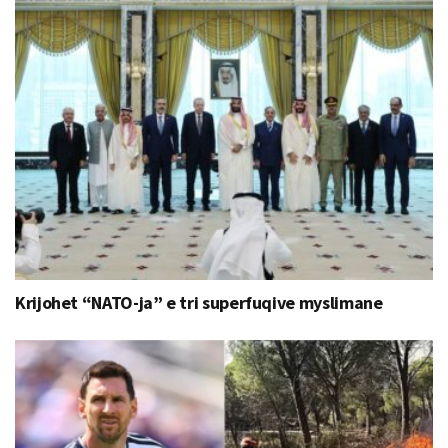
Krijohet “NATO-ja” e tri superfuqive myslimane