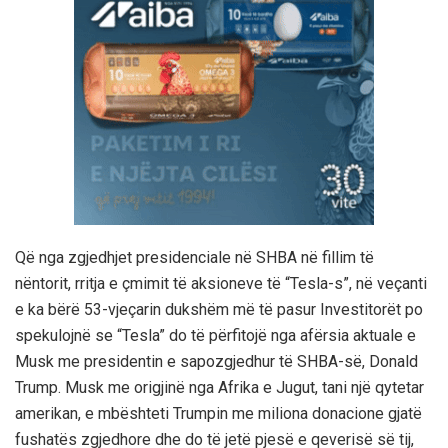
Që nga zgjedhjet presidenciale në SHBA në fillim të
nëntorit, rritja e çmimit të aksioneve të “Tesla-s”, në veçanti
e ka bërë 53-vjeçarin dukshëm më të pasur Investitorët po
spekulojnë se “Tesla” do të përfitojë nga afërsia aktuale e
Musk me presidentin e sapozgjedhur të SHBA-së, Donald
Trump. Musk me origjinë nga Afrika e Jugut, tani një qytetar
amerikan, e mbështeti Trumpin me miliona donacione gjatë
fushatës zgjedhore dhe do të jetë pjesë e qeverisë së tij,