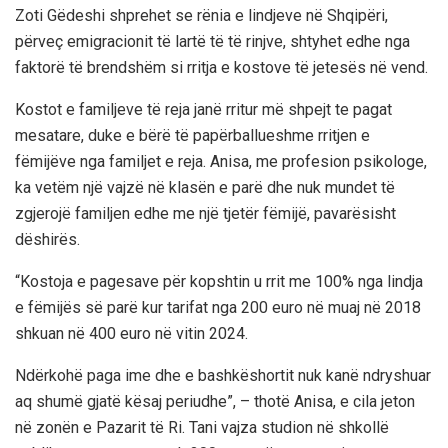
Zoti Gëdeshi shprehet se rënia e lindjeve në Shqipëri,
përveç emigracionit të lartë të të rinjve, shtyhet edhe nga
faktorë të brendshëm si rritja e kostove të jetesës në vend.
Kostot e familjeve të reja janë rritur më shpejt te pagat
mesatare, duke e bërë të papërballueshme rritjen e
fëmijëve nga familjet e reja. Anisa, me profesion psikologe,
ka vetëm një vajzë në klasën e parë dhe nuk mundet të
zgjerojë familjen edhe me një tjetër fëmijë, pavarësisht
dëshirës.
“Kostoja e pagesave për kopshtin u rrit me 100% nga lindja
e fëmijës së parë kur tarifat nga 200 euro në muaj në 2018
shkuan në 400 euro në vitin 2024.
Ndërkohë paga ime dhe e bashkëshortit nuk kanë ndryshuar
aq shumë gjatë kësaj periudhe”, – thotë Anisa, e cila jeton
në zonën e Pazarit të Ri. Tani vajza studion në shkollë