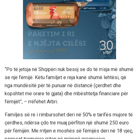
“Po të jetoja në Shqipëri nuk besoj se do të rrisja më shumë
se një fëmijë. Këtu familjet e reja kanë shumë lehtësi, që
nga mundësitë për të punuar në distancë (çerdhet dhe
kopshtet me orare të gjata) dhe mbështetja financiare për
fëmijët”, – rrëfehet Arbri.
Familjes së re i rimbursohet deri në 50% e tarifës mujore të
çerdhes, ndërsa çdo tre muaj përfiton një shumë 250 euro
për fëmijën. Me rritjen e moshës së fëmijës deri në 18 vjeç,
pagesat tremujore rriten në mënyrë progresive.