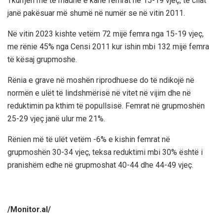
Tkurrjen më të madhe e kanë femrat në 15-19 vjeç, të cilat
janë pakësuar më shumë në numër se në vitin 2011.
Në vitin 2023 kishte vetëm 72 mijë femra nga 15-19 vjeç,
me rënie 45% nga Censi 2011 kur ishin mbi 132 mijë femra
të kësaj grupmoshe.
Rënia e grave në moshën riprodhuese do të ndikojë në
normën e ulët të lindshmërisë në vitet në vijim dhe në
reduktimin pa kthim të popullsisë. Femrat në grupmoshën
25-29 vjeç janë ulur me 21%.
Rënien më të ulët vetëm -6% e kishin femrat në
grupmoshën 30-34 vjeç, teksa reduktimi mbi 30% është i
pranishëm edhe në grupmoshat 40-44 dhe 44-49 vjeç.
/Monitor.al/