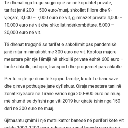
Të dhënat nga tregu sugjerojnë se në kopshtet private,
tarifat janë 200 – 500 euro/muaj, shkollat fillore dhe 9-
vjeçare, 3,000 – 7,000 euro në vit, gjimnazet private 4,000 –
10,000 euro në vit dhe shkollat ndërkombëtare, 8,000 –
20,000 euro në vit.
Të dhënat tregojnë se tarifat e shkollimit pas pandemisë
janë rritur minimalisht me 300 euro në vit. Kostoja mujore
mesatare për një fëmijë në shkollë private është 600 euro –
tarifë shkolle, ushqim, transport dhe programet pas shkolle.
Për të rinjtë që duan të krijojnë familje, kostot e banesave
dhe qirave pothuajse janë dyfishuar. Qiraja mesatare tani në
zonat kryesore në Tiranë varion nga 300-800 euro në muaj,
më shumë se dyfishi nga viti 2019 kur qiratë ishin nga 150
deri në 300 euro në muaj.
Gjithashtu çmimi i një metri katror banesë në periferi këtë vit
është 1000-1200 euro, ndërsa në zonat brenda unazës së