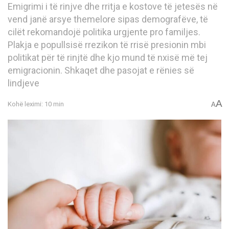
Emigrimi i të rinjve dhe rritja e kostove të jetesës në
vend janë arsye themelore sipas demografëve, të
cilët rekomandojë politika urgjente pro familjes.
Plakja e popullsisë rrezikon të rrisë presionin mbi
politikat për të rinjtë dhe kjo mund të nxisë më tej
emigracionin. Shkaqet dhe pasojat e rënies së
lindjeve
A
Kohë leximi: 10 min
A