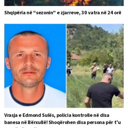
Shqipëria në “sezonin” e zjarreve, 30 vatra në 24 orë
Vrasja e Edmond Sulës, policia kontrolle në disa
banesa në Bërxullë! Shoqërohen disa persona për t’u