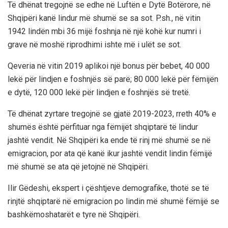
Të dhënat tregojnë se edhe në Luftën e Dytë Botërore, në
Shqipëri kanë lindur më shumë se sa sot. P.sh., në vitin
1942 lindën mbi 36 mijë foshnja në një kohë kur numri i
grave në moshë riprodhimi ishte më i ulët se sot.
Qeveria në vitin 2019 aplikoi një bonus për bebet, 40 000
lekë për lindjen e foshnjës së parë; 80 000 lekë për fëmijën
e dytë, 120 000 lekë për lindjen e foshnjës së tretë.
Të dhënat zyrtare tregojnë se gjatë 2019-2023, rreth 40% e
shumës është përfituar nga fëmijët shqiptarë të lindur
jashtë vendit. Në Shqipëri ka ende të rinj më shumë se në
emigracion, por ata që kanë ikur jashtë vendit lindin fëmijë
më shumë se ata që jetojnë në Shqipëri.
Ilir Gëdeshi, ekspert i çështjeve demografike, thotë se të
rinjtë shqiptarë në emigracion po lindin më shumë fëmijë se
bashkëmoshatarët e tyre në Shqipëri.