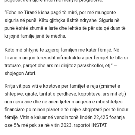
“Edhe në Tiranë kisha pagë të mirë, por më mungonte
siguria në punë. Këtu gjithçka është ndryshe. Siguria në
punë është shumë e lartë dhe lehtësitë për ata që duan të
krijojnë familje janë të mëdha.
Këto më shtyjnë të zgjeroj familjen me katër fëmijë. Në
Tiranë mungon tërësisht infrastruktura për fëmijët të tilla si
trotuare, parqet dhe arsimi dinjitoz parashkollor, etj.” –
shpjegon Arbri.
Rritja vit pas viti e kostove për familjet e reja (çmimet e
shtëpive, qiratë, tarifat e çerdheve, kopshteve, arsimit etj.)
nga njëra anë dhe në anën tjetër mungesa e mbështetjes
financiare po minon planet e të rinjve shqiptarë për të lindur
fëmijë. Vitin e kaluar në vendin tonë lindën 22,425 foshnja
ose 5% më pak se në vitin 2023, raportoi INSTAT.