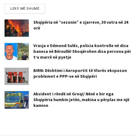
LEXO MË SHUMË
Shqipëria në “sezonin” e zjarreve, 30 vatra në 24
orë
Vrasja e Edmond Sulës, policia kontrolle në disa
banesa në Bërxullë! Shoqërohen disa persona për
t’u marrë në pyetje
BIRN: Dështimi i Aeroportit të Vlorës ekspozon
problemet e PPP-ve në Shqipëri
Aksident i rëndë në Greqi/ Nënë e bir nga
Shqipëria humbin jetën, makina u përplas me një
kamion