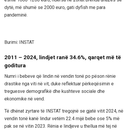
dytë, më shumë se 2000 euro, gati dyfish me para
pandeminë.
Burimi: INSTAT
2011 – 2024, lindjet ranë 34.6%, qarqet më të
goditura
Numri i bebeve që lindin në vendin tonë po pëson rënie
drastike nga viti në vit, duke reflektuar përkeqësimin e
treguesve demografikë dhe kushteve sociale dhe
ekonomike në vend.
Të dhënat zyrtare të INSTAT tregojnë se gjatë vitit 2024, në
vendin tonë kanë lindur vetëm 22.4 mijë bebe ose 5% më
pak se në vitin 2023. Rënia e lindjeve u thellua më tej në