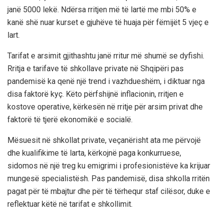
janë 5000 lekë. Ndërsa rritjen më të lartë me mbi 50% e
kanë shë nuar kurset e gjuhëve të huaja për fëmijët 5 vjeç e
lart.
Tarifat e arsimit gjithashtu janë rritur më shumë se dyfishi.
Rritja e tarifave të shkollave private në Shqipëri pas
pandemisë ka qenë një trend i vazhdueshëm, i diktuar nga
disa faktorë kyç. Këto përfshijnë inflacionin, rritjen e
kostove operative, kërkesën në rritje për arsim privat dhe
faktorë të tjerë ekonomikë e socialë.
Mësuesit në shkollat private, veçanërisht ata me përvojë
dhe kualifikime të larta, kërkojnë paga konkurruese,
sidomos në një treg ku emigrimi i profesionistëve ka krijuar
mungesë specialistësh. Pas pandemisë, disa shkolla rritën
pagat për të mbajtur dhe për të tërhequr staf cilësor, duke e
reflektuar këtë në tarifat e shkollimit.