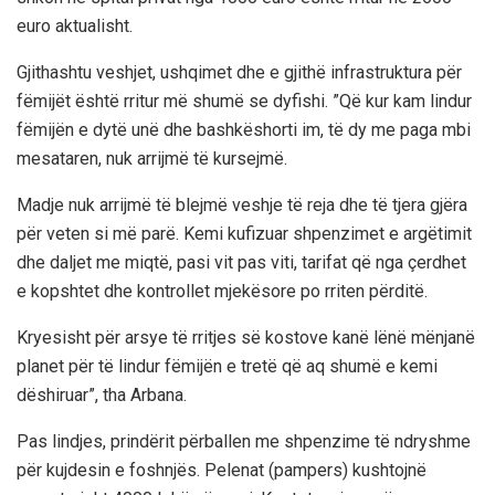
euro aktualisht.
Gjithashtu veshjet, ushqimet dhe e gjithë infrastruktura për
fëmijët është rritur më shumë se dyfishi. ”Që kur kam lindur
fëmijën e dytë unë dhe bashkëshorti im, të dy me paga mbi
mesataren, nuk arrijmë të kursejmë.
Madje nuk arrijmë të blejmë veshje të reja dhe të tjera gjëra
për veten si më parë. Kemi kufizuar shpenzimet e argëtimit
dhe daljet me miqtë, pasi vit pas viti, tarifat që nga çerdhet
e kopshtet dhe kontrollet mjekësore po rriten përditë.
Kryesisht për arsye të rritjes së kostove kanë lënë mënjanë
planet për të lindur fëmijën e tretë që aq shumë e kemi
dëshiruar”, tha Arbana.
Pas lindjes, prindërit përballen me shpenzime të ndryshme
për kujdesin e foshnjës. Pelenat (pampers) kushtojnë