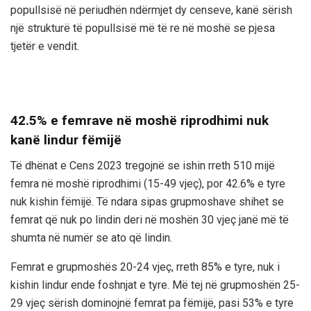
popullsisë në periudhën ndërmjet dy censeve, kanë sërish
një strukturë të popullsisë më të re në moshë se pjesa
tjetër e vendit.
42.5% e femrave në moshë riprodhimi nuk
kanë lindur fëmijë
Të dhënat e Cens 2023 tregojnë se ishin rreth 510 mijë
femra në moshë riprodhimi (15-49 vjeç), por 42.6% e tyre
nuk kishin fëmijë. Të ndara sipas grupmoshave shihet se
femrat që nuk po lindin deri në moshën 30 vjeç janë më të
shumta në numër se ato që lindin.
Femrat e grupmoshës 20-24 vjeç, rreth 85% e tyre, nuk i
kishin lindur ende foshnjat e tyre. Më tej në grupmoshën 25-
29 vjeç sërish dominojnë femrat pa fëmijë, pasi 53% e tyre