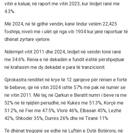
vitin e kaluar, në raport me vitin 2023, kur lindjet ranë me
4.3%.
Më 2024, në të gjithë vendin, kanë lindur vetëm 22,425
foshnja, niveli më i ulët që nga viti 1934 kur janë raportuar të
dhënat zyrtare vjetore.
Ndërmjet vitit 2011 dhe 2024, lindjet në vendin tonë ranë
me 34.6%. Rënia e në dekadën e fundit është përshpejtuar
në krahasim me dy dekadat e para të tranzicionit.
Gjirokastra renditet në krye të 12 qarqeve për rënien e fortë
të bebeve, që në vitin 2024 ishte 57% më pak në numër se
në vitin 2011. Më tej, në Qarkun e Beratit numri i beve ra me
52% në të njëjtën periudhë; në Kukës me 51.3%, Korçë me
51.2%, në Fier me 47.5%, Vlorë 46%, Elbasan 45%, Lezhë
42%, Shkodër 35%, Durrës 26% dhe në Tiranë 11%.
Të dhënat tregojnë se edhe në Luftën e Dytë Botërore, në