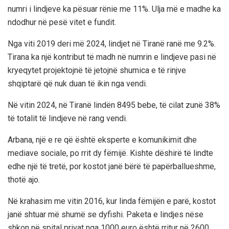
numri i lindjeve ka pësuar rënie me 11%. Ulja më e madhe ka
ndodhur në pesë vitet e fundit.
Nga viti 2019 deri më 2024, lindjet në Tiranë ranë me 9.2%.
Tirana ka një kontribut të madh në numrin e lindjeve pasi në
kryeqytet projektojnë të jetojnë shumica e të rinjve
shqiptarë që nuk duan të ikin nga vendi.
Në vitin 2024, në Tiranë lindën 8495 bebe, të cilat zunë 38%
të totalit të lindjeve në rang vendi.
Arbana, një e re që është eksperte e komunikimit dhe
mediave sociale, po rrit dy fëmijë. Kishte dëshirë të lindte
edhe një të tretë, por kostot janë bërë të papërballueshme,
thotë ajo.
Në krahasim me vitin 2016, kur linda fëmijën e parë, kostot
janë shtuar më shumë se dyfishi. Paketa e lindjes nëse
shkon në spital privat nga 1000 euro është rritur në 2600