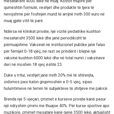
mesatarisht 4000 lekë në muaj. Kostot mujore për
qumështin formulë, veshjet dhe produkte të tjera të
nevojshme për foshnjën mund të arrijnë rreth 300 euro në
muaj gjatë vitit të parë.
Ndërsa në klinikat private, një vizitë pediatrike kushton
mesatarisht 3500 lekë dhe janë periodikisht të
përmuajshme. Vaksinat në institucionet publike janë falas
për fëmijët 0-18 vjeç, në rast se prindërit i blejnë një
vaksinë kushton 6000 lekë dhe në total numri i vaksinave
deri në moshën 18 vjeç është 23.
Duke u rritur, veshjet janë rreth 20% më të shtrenjta,
sidomos pasi kalon grupmoshën e 0-5 vjeç, sipas
hulumtimeve në terren të subjekteve të shitjeve me pakicë.
Brenda një 5-vjeçari, çmimet e kurseve private kanë pasur
një ndryshim çmimi me thuajse 40%. Për kurse sportive apo
muzikore, çmimet mesatare kanë qenë 3500 lekë, aktualisht