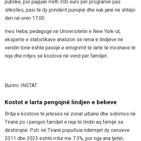
publike, por paguan rreth 300 euro për programin pas
shkollës, pasi të dy prindërit punojnë dhe nuk janë në shtëpi
deri në orën 17.00.
Ines Heba, pedagoge në Universitetin e New York-ut,
eksperte e statistikave analizon se rënia e lindjeve në
vendin tonë është pasojë e emigrimit të lartë të moshave të
reja dhe rritjes së kostove në vend për familjet.
Burimi: INSTAT
Kostot e larta pengojnë lindjen e bebeve
Rritja e kostove të jetesës në zonat urbane dhe sidomos në
Tiranë po i pengon familjet e reja të lindin aq fëmijë sa
dëshirojnë. P.sh. në Tiranë popullsia ndërmjet dy censeve
2011 dhe 2023 është rritur me 7.3%, por nga ana tjetër,