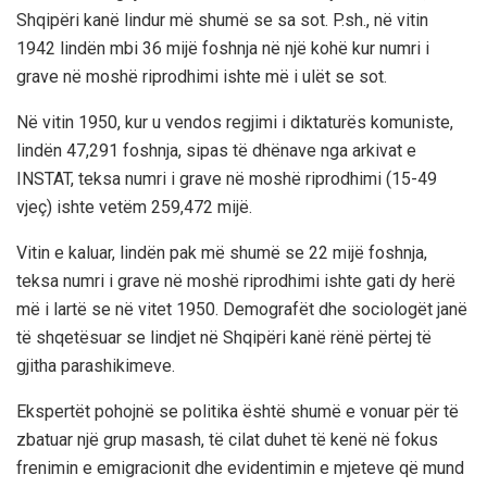
Shqipëri kanë lindur më shumë se sa sot. P.sh., në vitin
1942 lindën mbi 36 mijë foshnja në një kohë kur numri i
grave në moshë riprodhimi ishte më i ulët se sot.
Në vitin 1950, kur u vendos regjimi i diktaturës komuniste,
lindën 47,291 foshnja, sipas të dhënave nga arkivat e
INSTAT, teksa numri i grave në moshë riprodhimi (15-49
vjeç) ishte vetëm 259,472 mijë.
Vitin e kaluar, lindën pak më shumë se 22 mijë foshnja,
teksa numri i grave në moshë riprodhimi ishte gati dy herë
më i lartë se në vitet 1950. Demografët dhe sociologët janë
të shqetësuar se lindjet në Shqipëri kanë rënë përtej të
gjitha parashikimeve.
Ekspertët pohojnë se politika është shumë e vonuar për të
zbatuar një grup masash, të cilat duhet të kenë në fokus
frenimin e emigracionit dhe evidentimin e mjeteve që mund