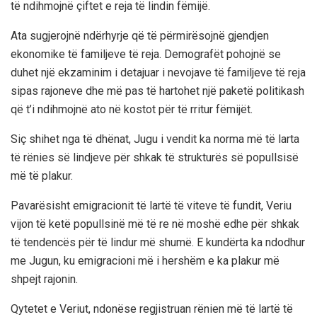
të ndihmojnë çiftet e reja të lindin fëmijë.
Ata sugjerojnë ndërhyrje që të përmirësojnë gjendjen
ekonomike të familjeve të reja. Demografët pohojnë se
duhet një ekzaminim i detajuar i nevojave të familjeve të reja
sipas rajoneve dhe më pas të hartohet një paketë politikash
që t’i ndihmojnë ato në kostot për të rritur fëmijët.
Siç shihet nga të dhënat, Jugu i vendit ka norma më të larta
të rënies së lindjeve për shkak të strukturës së popullsisë
më të plakur.
Pavarësisht emigracionit të lartë të viteve të fundit, Veriu
vijon të ketë popullsinë më të re në moshë edhe për shkak
të tendencës për të lindur më shumë. E kundërta ka ndodhur
me Jugun, ku emigracioni më i hershëm e ka plakur më
shpejt rajonin.
Qytetet e Veriut, ndonëse regjistruan rënien më të lartë të