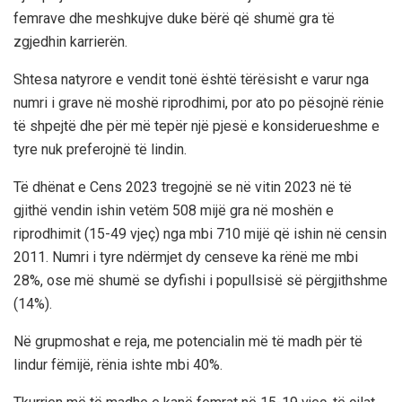
femrave dhe meshkujve duke bërë që shumë gra të
zgjedhin karrierën.
Shtesa natyrore e vendit tonë është tërësisht e varur nga
numri i grave në moshë riprodhimi, por ato po pësojnë rënie
të shpejtë dhe për më tepër një pjesë e konsiderueshme e
tyre nuk preferojnë të lindin.
Të dhënat e Cens 2023 tregojnë se në vitin 2023 në të
gjithë vendin ishin vetëm 508 mijë gra në moshën e
riprodhimit (15-49 vjeç) nga mbi 710 mijë që ishin në censin
2011. Numri i tyre ndërmjet dy censeve ka rënë me mbi
28%, ose më shumë se dyfishi i popullsisë së përgjithshme
(14%).
Në grupmoshat e reja, me potencialin më të madh për të
lindur fëmijë, rënia ishte mbi 40%.