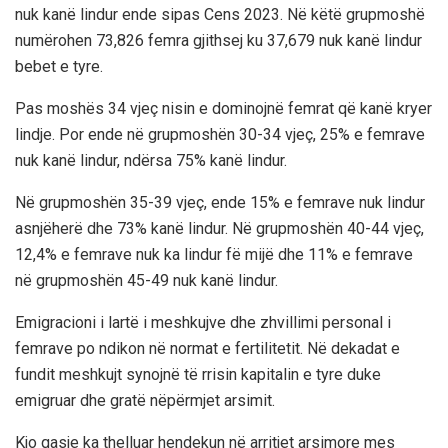
nuk kanë lindur ende sipas Cens 2023. Në këtë grupmoshë
numërohen 73,826 femra gjithsej ku 37,679 nuk kanë lindur
bebet e tyre.
Pas moshës 34 vjeç nisin e dominojnë femrat që kanë kryer
lindje. Por ende në grupmoshën 30-34 vjeç, 25% e femrave
nuk kanë lindur, ndërsa 75% kanë lindur.
Në grupmoshën 35-39 vjeç, ende 15% e femrave nuk lindur
asnjëherë dhe 73% kanë lindur. Në grupmoshën 40-44 vjeç,
12,4% e femrave nuk ka lindur fë mijë dhe 11% e femrave
në grupmoshën 45-49 nuk kanë lindur.
Emigracioni i lartë i meshkujve dhe zhvillimi personal i
femrave po ndikon në normat e fertilitetit. Në dekadat e
fundit meshkujt synojnë të rrisin kapitalin e tyre duke
emigruar dhe gratë nëpërmjet arsimit.
Kjo qasje ka thelluar hendekun në arritjet arsimore mes