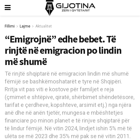
Fillimi
Lajme
Aktualitet
“Emigrojnë” edhe bebet. Të
rinjtë në emigracion po lindin
më shumë
Të rinjtë shqiptarë në emigracion lindin më shumë
fëmijë se bashkëmoshatarët e tyre në Shqipëri.
Rritja vit pas viti e kostove për familjet e reja
(çmimet e shtëpive, qiratë, shërbimet shëndetësore,
tarifat e çerdheve, kopshteve, arsimit etj.) nga njëra
anë dhe në anën tjetër, mungesa e mbështetjes
financiare po minon planet e të rinjve shqiptarë për
të lindur fëmijë. Në vitin 2024, lindjet ishin 5% më të
ulëta se më 2023 dhe 35% më pak se në vitin 2011.