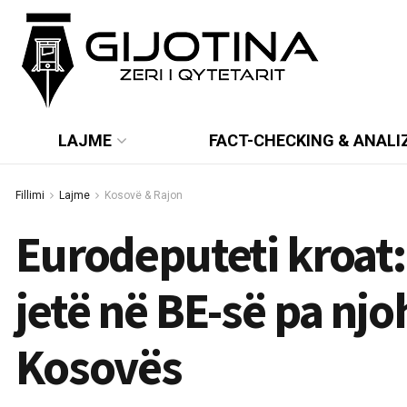
LAJME
FACT-CHECKING & ANALI
Fillimi
Lajme
Kosovë & Rajon
Eurodeputeti kroat:
jetë në BE-së pa nj
Kosovës