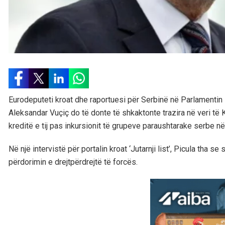
Eurodeputeti kroat dhe raportuesi për Serbinë në Parlamentin E
Aleksandar Vuçiç do të donte të shkaktonte trazira në veri të 
kreditë e tij pas inkursionit të grupeve paraushtarake serbe në
Në një intervistë për portalin kroat ‘Jutarnji list’, Picula tha s
përdorimin e drejtpërdrejtë të forcës.