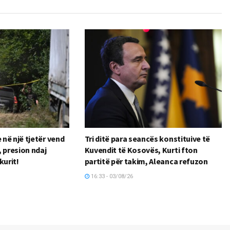
në një tjetër vend
Tri ditë para seancës konstituive të
 presion ndaj
Kuvendit të Kosovës, Kurti fton
kurit!
partitë për takim, Aleanca refuzon
16:33 - 03/08/26