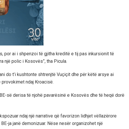
 por ai i shpenzoi të gjitha kreditë e tij pas inkursionit të
a një polic i Kosovës”, tha Picula.
 do t’i kushtonte shtrenjtë Vuçiçit dhe për këtë arsye ai
 provokimet ndaj Kroacisë.
e BE-së derisa të njohë pavarësinë e Kosovës dhe të heqë dorë
spozuar ndaj një narrative që favorizon lidhjet vëllazërore
BE-ja janë demonizuar. Nëse nesër organizohet një