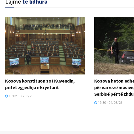
Lajme
të lidhura
Kosova konstituon sot Kuvendin,
Kosova heton edhe 
pritet zgjedhja e kryetarit
për varrezë masive,
Serbisë për të zhdu
10:02 - 06/08/26
19:30 - 04/08/26