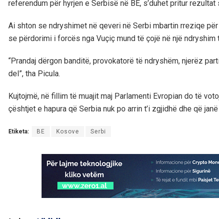
referendum për hyrjen e Serbisë në BE, s’duhet pritur rezultat 
Ai shton se ndryshimet në qeveri në Serbi mbartin rreziqe për 
se përdorimi i forcës nga Vuçiç mund të çojë në një ndryshim të
“Prandaj dërgon banditë, provokatorë të ndryshëm, njerëz part
del”, tha Picula.
Kujtojmë, në fillim të muajit maj Parlamenti Evropian do të votojë 
çështjet e hapura që Serbia nuk po arrin t’i zgjidhë dhe që janë
Etiketa:
BE
Kosove
Serbi