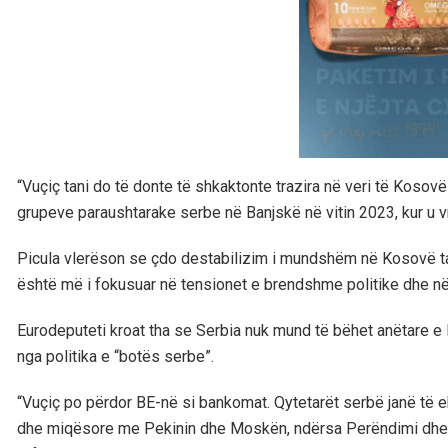
“Vuçiç tani do të donte të shkaktonte trazira në veri të Kosovës,
grupeve paraushtarake serbe në Banjskë në vitin 2023, kur u vr
Picula vlerëson se çdo destabilizim i mundshëm në Kosovë tani
është më i fokusuar në tensionet e brendshme politike dhe në
Eurodeputeti kroat tha se Serbia nuk mund të bëhet anëtare 
nga politika e “botës serbe”.
“Vuçiç po përdor BE-në si bankomat. Qytetarët serbë janë të ek
dhe miqësore me Pekinin dhe Moskën, ndërsa Perëndimi dhe 