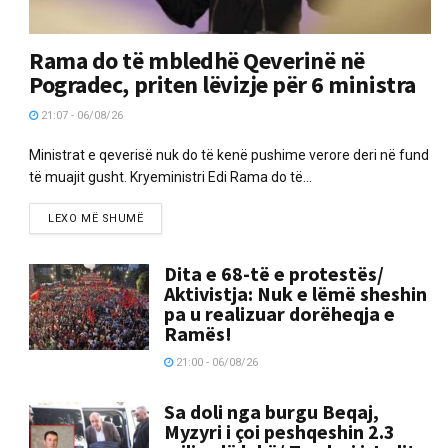
Rama do të mbledhë Qeverinë në
Pogradec, priten lëvizje për 6 ministra
21:07 - 06/08/26
Ministrat e qeverisë nuk do të kenë pushime verore deri në fund
të muajit gusht. Kryeministri Edi Rama do të...
LEXO MË SHUMË
Dita e 68-të e protestës/
Aktivistja: Nuk e lëmë sheshin
pa u realizuar dorëheqja e
Ramës!
21:00 - 06/08/26
Sa doli nga burgu Beqaj,
Myzyri i çoi peshqeshin 2.3