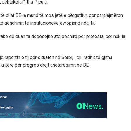
spektakolar”, tha Picula.
të cilat BE-ja mund të mos jetë e përgatitur, por paralajmëron
 qëndrimit të institucioneve evropiane ndaj tij.
iakë që duan ta dobësojnë atë dëshirë për protesta, por nuk ia
raportin e tij për situatën në Serbi, i cili radhit të gjitha
 kritere për progres drejt anëtarësimit në BE.