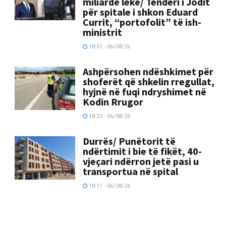
miliardë lekë/ Tenderi i Jodit
për spitale i shkon Eduard
Currit, “portofolit” të ish-
ministrit
18:51 - 06/08/26
Ashpërsohen ndëshkimet për
shoferët që shkelin rregullat,
hyjnë në fuqi ndryshimet në
Kodin Rrugor
18:23 - 06/08/26
Durrës/ Punëtorit të
ndërtimit i bie të fikët, 40-
vjeçari ndërron jetë pasi u
transportua në spital
18:11 - 06/08/26