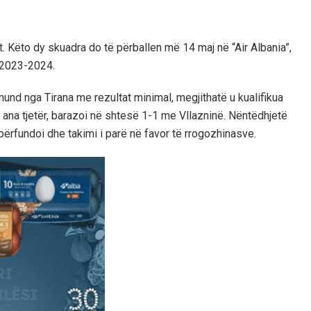
. Këto dy skuadra do të përballen më 14 maj në “Air Albania”,
 2023-2024.
mund nga Tirana me rezultat minimal, megjithatë u kualifikua
a ana tjetër, barazoi në shtesë 1-1 me Vllazninë. Nëntëdhjetë
ërfundoi dhe takimi i parë në favor të rrogozhinasve.