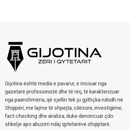
Gijotina është media e pavarur, e iniciuar nga
gazetarë profesionistë dhe të rinj, të karakterizuar
nga paanshmëria, që sjellin tek ju gjithçka ndodh në
Shqipëri, me lajme të shpejta, cilësore, investigime,
fact-checking dhe analiza, duke denoncuar çdo
shkelje apo abuzim ndaj qytetarëve shqiptarë.