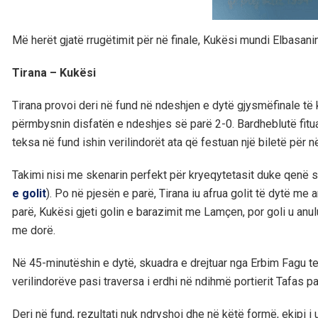
Më herët gjatë rrugëtimit për në finale, Kukësi mundi Elbasani
Tirana – Kukësi
Tirana provoi deri në fund në ndeshjen e dytë gjysmëfinale të 
përmbysnin disfatën e ndeshjes së parë 2-0. Bardheblutë fituan
teksa në fund ishin verilindorët ata që festuan një biletë për në
Takimi nisi me skenarin perfekt për kryeqytetasit duke qenë s
e golit
). Po në pjesën e parë, Tirana iu afrua golit të dytë me 
parë, Kukësi gjeti golin e barazimit me Lamçen, por goli u anu
me dorë.
Në 45-minutëshin e dytë, skuadra e drejtuar nga Erbim Fagu tent
verilindorëve pasi traversa i erdhi në ndihmë portierit Tafas pa
Deri në fund, rezultati nuk ndryshoi dhe në këtë formë, ekipi i 