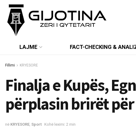
LAJME
FACT-CHECKING & ANALI
Fillimi
KRYESORE
Finalja e Kupës, Eg
përplasin brirët për
në
KRYESORE
,
Sport
Kohë leximi: 2 min