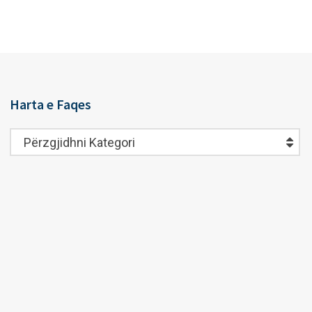
Harta e Faqes
Harta
Përzgjidhni Kategori
e
Faqes