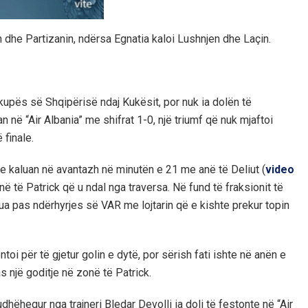
n dhe Partizanin, ndërsa Egnatia kaloi Lushnjen dhe Laçin.
kupës së Shqipërisë ndaj Kukësit, por nuk ia dolën të
 në “Air Albania” me shifrat 1-0, një triumf që nuk mjaftoi
 finale.
e kaluan në avantazh në minutën e 21 me anë të Deliut (
video
anë të Patrick që u ndal nga traversa. Në fund të fraksionit të
lua pas ndërhyrjes së VAR me lojtarin që e kishte prekur topin
oi për të gjetur golin e dytë, por sërish fati ishte në anën e
s një goditje në zonë të Patrick.
udhëhequr nga trajneri Bledar Devolli ia doli të festonte në “Air