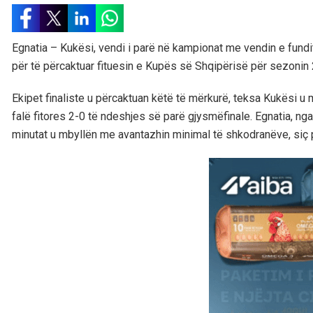
Egnatia – Kukësi, vendi i parë në kampionat me vendin e fundit
për të përcaktuar fituesin e Kupës së Shqipërisë për sezonin
Ekipet finaliste u përcaktuan këtë të mërkurë, teksa Kukësi u 
falë fitores 2-0 të ndeshjes së parë gjysmëfinale. Egnatia, ng
minutat u mbyllën me avantazhin minimal të shkodranëve, siç p