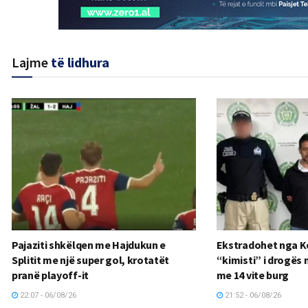
Lajme
të lidhura
Pajaziti shkëlqen me Hajdukun e
Ekstradohet nga K
Splitit me një super gol, krotatët
“kimisti” i drogës n
pranë playoff-it
me 14 vite burg
22:07 - 06/08/26
21:52 - 06/08/26