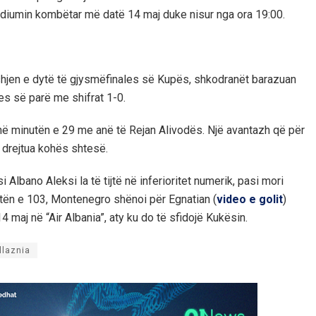
tadiumin kombëtar më datë 14 maj duke nisur nga ora 19:00.
deshjen e dytë të gjysmëfinales së Kupës, shkodranët barazuan
es së parë me shifrat 1-0.
 në minutën e 29 me anë të Rejan Alivodës. Një avantazh që për
u drejtua kohës shtesë.
Albano Aleksi la të tijtë në inferioritet numerik, pasi mori
utën e 103, Montenegro shënoi për Egnatian (
video e golit
)
4 maj në “Air Albania”, aty ku do të sfidojë Kukësin.
llaznia