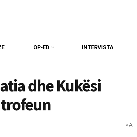
ZE
OP-ED
INTERVISTA
natia dhe Kukësi
 trofeun
A
A