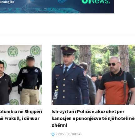
olumbia në Shqipëri
Ish-zyrtari i Policisë akuzohet për
ë Frakull, i dënuar
kanosjen e punonjësve të një hoteli në
Dhërmi
21:35 - 06/08/26