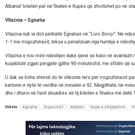
Albania” biletën për në finalen e Kupës që zhvillohet po në s
Vllaznia – Egnatia
Vllaznia nuk ia doli përballë Egnatias në “Loro Boriçi”. Në n
1-1 me rrogozhinasit, teksa u penalizuan nga humbja e ndeshj
Vllaznia e nisi mirë ndeshjen duke qenë se kaloi në avantazh
kuqeblutë zgjati përgjatë gjithë 90-minutëshit, me sfidën që i
U duk se koha shtesë do të shkonte ters për rrogozhinasit pasi 
kartonin e dytë të verdhë në minutën e 92. Megjithatë, në min
dhe i dhuroi në fund skuadrës së tij biletën e finales më datë 1
Etiketa:
egnatia
Kryesore1
Kukesi
kupa e shqiperise
V