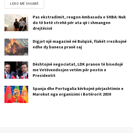
LEXO MË SHUMË
Pas ekstradimit, reagon Ambasada e SHBA: Nuk
do të ketë strehë për ata që i shmangen
drejtësisë
Digjet një magazinë në Bulqizë, flakët rrezikojnë
edhe dy banesa pranë saj
Dështojnë negociatat, LDK pranon të bisedojë
me Vetëvendosjen vetëm për postin e
Presidentit
Spanja dhe Portugalia kërkojnë përjashtimin e
Marokut nga organizimi i Botërorit 2030