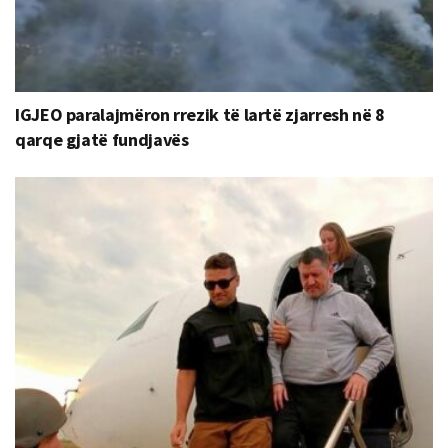
IGJEO paralajmëron rrezik të lartë zjarresh në 8
qarqe gjatë fundjavës