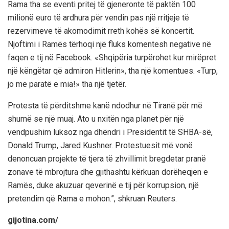
Rama tha se eventi pritej të gjeneronte të paktën 100
milionë euro të ardhura për vendin pas një rritjeje të
rezervimeve të akomodimit rreth kohës së koncertit.
Njoftimi i Ramës tërhoqi një fluks komentesh negative në
faqen e tij në Facebook. «Shqipëria turpërohet kur mirëpret
një këngëtar që admiron Hitlerin», tha një komentues. «Turp,
jo me paratë e mia!» tha një tjetër.
Protesta të përditshme kanë ndodhur në Tiranë për më
shumë se një muaj. Ato u nxitën nga planet për një
vendpushim luksoz nga dhëndri i Presidentit të SHBA-së,
Donald Trump, Jared Kushner. Protestuesit më vonë
denoncuan projekte të tjera të zhvillimit bregdetar pranë
zonave të mbrojtura dhe gjithashtu kërkuan dorëheqjen e
Ramës, duke akuzuar qeverinë e tij për korrupsion, një
pretendim që Rama e mohon.”, shkruan Reuters.
gijotina.com/