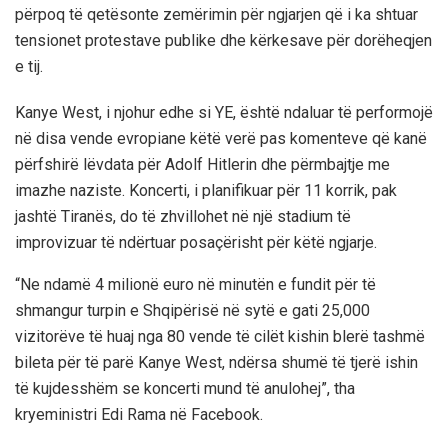
përpoq të qetësonte zemërimin për ngjarjen që i ka shtuar
tensionet protestave publike dhe kërkesave për dorëheqjen
e tij.
Kanye West, i njohur edhe si YE, është ndaluar të performojë
në disa vende evropiane këtë verë pas komenteve që kanë
përfshirë lëvdata për Adolf Hitlerin dhe përmbajtje me
imazhe naziste. Koncerti, i planifikuar për 11 korrik, pak
jashtë Tiranës, do të zhvillohet në një stadium të
improvizuar të ndërtuar posaçërisht për këtë ngjarje.
“Ne ndamë 4 milionë euro në minutën e fundit për të
shmangur turpin e Shqipërisë në sytë e gati 25,000
vizitorëve të huaj nga 80 vende të cilët kishin blerë tashmë
bileta për të parë Kanye West, ndërsa shumë të tjerë ishin
të kujdesshëm se koncerti mund të anulohej”, tha
kryeministri Edi Rama në Facebook.