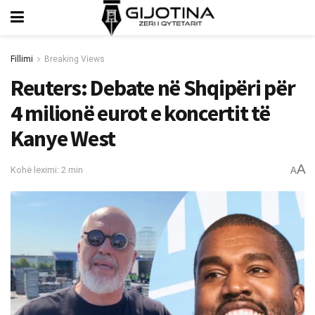
Fillimi
Breaking Views
Reuters: Debate në Shqipëri për
4 milionë eurot e koncertit të
Kanye West
A
Kohë leximi: 2 min
A