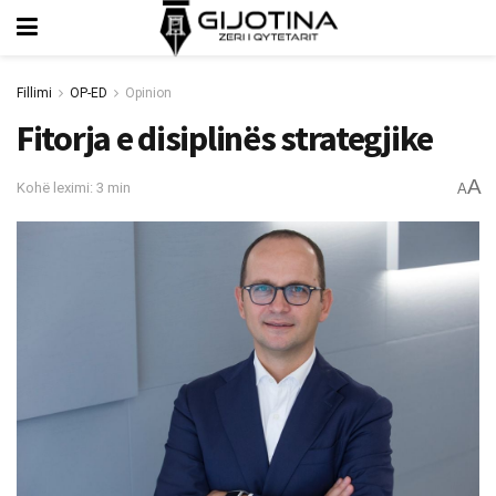
Fillimi
OP-ED
Opinion
Fitorja e disiplinës strategjike
A
Kohë leximi: 3 min
A