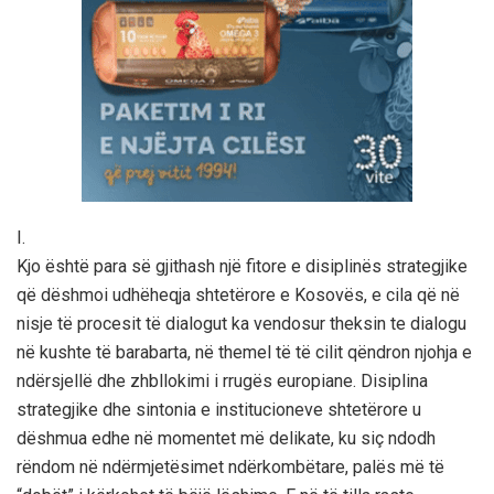
I.
Kjo është para së gjithash një fitore e disiplinës strategjike
që dëshmoi udhëheqja shtetërore e Kosovës, e cila që në
nisje të procesit të dialogut ka vendosur theksin te dialogu
në kushte të barabarta, në themel të të cilit qëndron njohja e
ndërsjellë dhe zhbllokimi i rrugës europiane. Disiplina
strategjike dhe sintonia e institucioneve shtetërore u
dëshmua edhe në momentet më delikate, ku siç ndodh
rëndom në ndërmjetësimet ndërkombëtare, palës më të