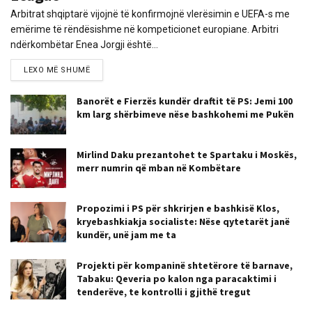
Arbitrat shqiptarë vijojnë të konfirmojnë vlerësimin e UEFA-s me
emërime të rëndësishme në kompeticionet europiane. Arbitri
ndërkombëtar Enea Jorgji është...
LEXO MË SHUMË
Banorët e Fierzës kundër draftit të PS: Jemi 100
km larg shërbimeve nëse bashkohemi me Pukën
Mirlind Daku prezantohet te Spartaku i Moskës,
merr numrin që mban në Kombëtare
Propozimi i PS për shkrirjen e bashkisë Klos,
kryebashkiakja socialiste: Nëse qytetarët janë
kundër, unë jam me ta
Projekti për kompaninë shtetërore të barnave,
Tabaku: Qeveria po kalon nga paracaktimi i
tenderëve, te kontrolli i gjithë tregut