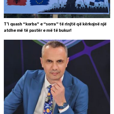
T’i quash “korba” e “sorra” të rinjtë që kërkojnë një
atdhe më të pastër e më të bukur!