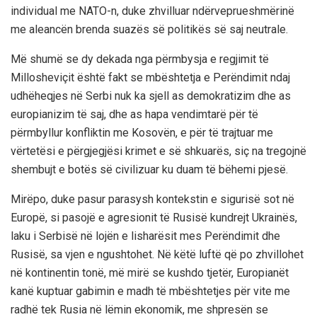
individual me NATO-n, duke zhvilluar ndërveprueshmërinë
me aleancën brenda suazës së politikës së saj neutrale.
Më shumë se dy dekada nga përmbysja e regjimit të
Millosheviçit është fakt se mbështetja e Perëndimit ndaj
udhëheqjes në Serbi nuk ka sjell as demokratizim dhe as
europianizim të saj, dhe as hapa vendimtarë për të
përmbyllur konfliktin me Kosovën, e për të trajtuar me
vërtetësi e përgjegjësi krimet e së shkuarës, siç na tregojnë
shembujt e botës së civilizuar ku duam të bëhemi pjesë.
Mirëpo, duke pasur parasysh kontekstin e sigurisë sot në
Europë, si pasojë e agresionit të Rusisë kundrejt Ukrainës,
laku i Serbisë në lojën e lisharësit mes Perëndimit dhe
Rusisë, sa vjen e ngushtohet. Në këtë luftë që po zhvillohet
në kontinentin tonë, më mirë se kushdo tjetër, Europianët
kanë kuptuar gabimin e madh të mbështetjes për vite me
radhë tek Rusia në lëmin ekonomik, me shpresën se