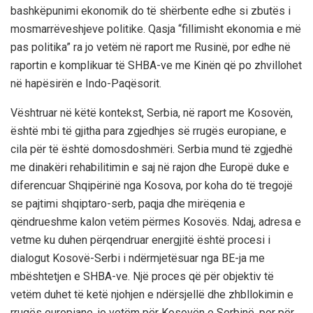
bashkëpunimi ekonomik do të shërbente edhe si zbutës i
mosmarrëveshjeve politike. Qasja “fillimisht ekonomia e më
pas politika” ra jo vetëm në raport me Rusinë, por edhe në
raportin e komplikuar të SHBA-ve me Kinën që po zhvillohet
në hapësirën e Indo-Paqësorit.
Vështruar në këtë kontekst, Serbia, në raport me Kosovën,
është mbi të gjitha para zgjedhjes së rrugës europiane, e
cila për të është domosdoshmëri. Serbia mund të zgjedhë
me dinakëri rehabilitimin e saj në rajon dhe Europë duke e
diferencuar Shqipërinë nga Kosova, por koha do të tregojë
se pajtimi shqiptaro-serb, paqja dhe mirëqenia e
qëndrueshme kalon vetëm përmes Kosovës. Ndaj, adresa e
vetme ku duhen përqendruar energjitë është procesi i
dialogut Kosovë-Serbi i ndërmjetësuar nga BE-ja me
mbështetjen e SHBA-ve. Një proces që për objektiv të
vetëm duhet të ketë njohjen e ndërsjellë dhe zhbllokimin e
rrugës europiane, jo vetëm për Kosovën e Serbinë, por për