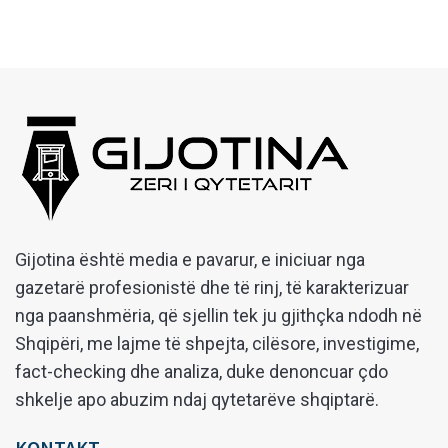
Gijotina është media e pavarur, e iniciuar nga
gazetarë profesionistë dhe të rinj, të karakterizuar
nga paanshmëria, që sjellin tek ju gjithçka ndodh në
Shqipëri, me lajme të shpejta, cilësore, investigime,
fact-checking dhe analiza, duke denoncuar çdo
shkelje apo abuzim ndaj qytetarëve shqiptarë.
KONTAKT