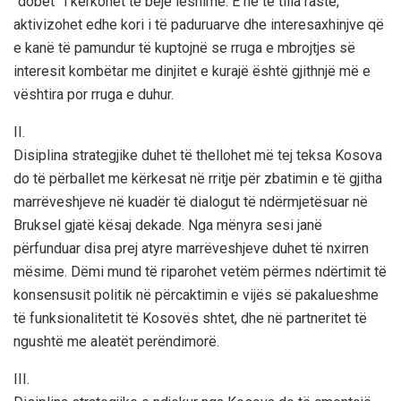
“dobët” i kërkohet të bëjë lëshime. E në të tilla raste,
aktivizohet edhe kori i të paduruarve dhe interesaxhinjve që
e kanë të pamundur të kuptojnë se rruga e mbrojtjes së
interesit kombëtar me dinjitet e kurajë është gjithnjë më e
vështira por rruga e duhur.
II.
Disiplina strategjike duhet të thellohet më tej teksa Kosova
do të përballet me kërkesat në rritje për zbatimin e të gjitha
marrëveshjeve në kuadër të dialogut të ndërmjetësuar në
Bruksel gjatë kësaj dekade. Nga mënyra sesi janë
përfunduar disa prej atyre marrëveshjeve duhet të nxirren
mësime. Dëmi mund të riparohet vetëm përmes ndërtimit të
konsensusit politik në përcaktimin e vijës së pakalueshme
të funksionalitetit të Kosovës shtet, dhe në partneritet të
ngushtë me aleatët perëndimorë.
III.