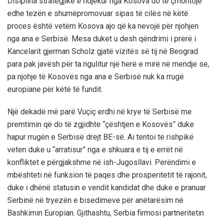
Disiplina strategjike e ndjekur nga Kosova do të çmontojë
edhe tezën e shumëpromovuar sipas të cilës në këtë
proces është vetëm Kosova ajo që ka nevojë për njohjen
nga ana e Serbisë. Mesa duket u desh qëndrimi i prerë i
Kancelarit gjerman Scholz gjatë vizitës së tij në Beograd
para pak javësh për ta ngulitur një herë e mirë në mendje se,
pa njohje të Kosovës nga ana e Serbisë nuk ka rrugë
europiane për këtë të fundit.
Një dekadë më parë Vuçiç erdhi në krye të Serbisë me
premtimin që do të zgjidhte “çështjen e Kosovës” duke
hapur rrugën e Serbisë drejt BE-së. Ai tentoi të rishpikë
veten duke u “arratisur” nga e shkuara e tij e errët në
konfliktet e përgjakshme në ish-Jugosllavi. Perëndimi e
mbështeti në funksion të paqes dhe prosperitetit të rajonit,
duke i dhënë statusin e vendit kandidat dhe duke e pranuar
Serbinë në tryezën e bisedimeve për anëtarësim në
Bashkimin Europian. Gjithashtu, Serbia firmosi partneritetin