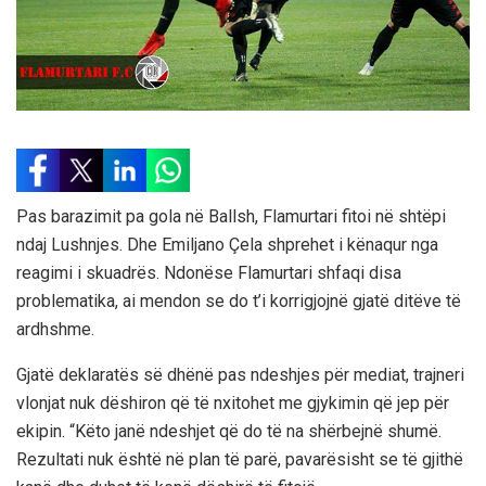
Pas barazimit pa gola në Ballsh, Flamurtari fitoi në shtëpi
ndaj Lushnjes. Dhe Emiljano Çela shprehet i kënaqur nga
reagimi i skuadrës. Ndonëse Flamurtari shfaqi disa
problematika, ai mendon se do t’i korrigjojnë gjatë ditëve të
ardhshme.
Gjatë deklaratës së dhënë pas ndeshjes për mediat, trajneri
vlonjat nuk dëshiron që të nxitohet me gjykimin që jep për
ekipin. “Këto janë ndeshjet që do të na shërbejnë shumë.
Rezultati nuk është në plan të parë, pavarësisht se të gjithë