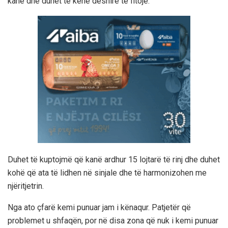
kanë dhe duhet të kenë dëshirë të fitojë.
Duhet të kuptojmë që kanë ardhur 15 lojtarë të rinj dhe duhet
kohë që ata të lidhen në sinjale dhe të harmonizohen me
njëritjetrin.
Nga ato çfarë kemi punuar jam i kënaqur. Patjetër që
problemet u shfaqën, por në disa zona që nuk i kemi punuar