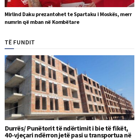
Mirlind Daku prezantohet te Spartaku i Moskës, merr
numrin që mban në Kombëtare
TË FUNDIT
Durrës/ Punëtorit të ndërtimit i bie të fikët,
40-vjeçari ndërron jetë pasi u transportua në