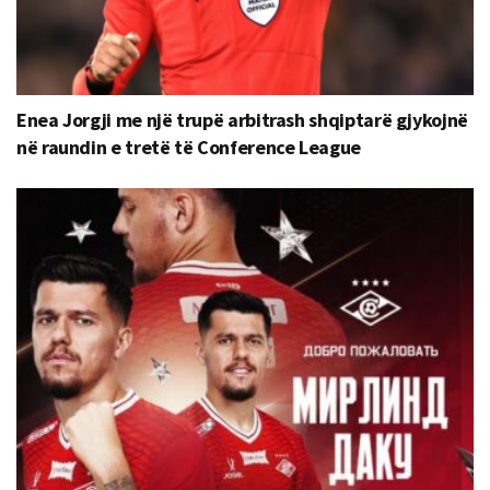
Enea Jorgji me një trupë arbitrash shqiptarë gjykojnë
në raundin e tretë të Conference League