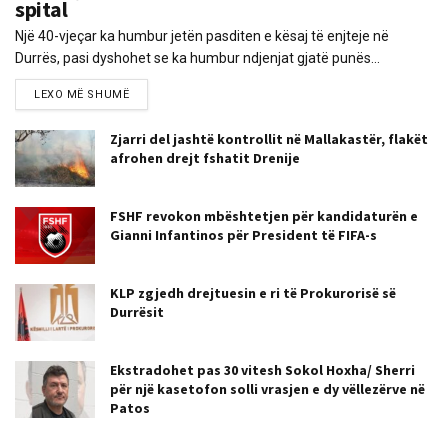
spital
Një 40-vjeçar ka humbur jetën pasditen e kësaj të enjteje në
Durrës, pasi dyshohet se ka humbur ndjenjat gjatë punës...
LEXO MË SHUMË
Zjarri del jashtë kontrollit në Mallakastër, flakët
afrohen drejt fshatit Drenije
FSHF revokon mbështetjen për kandidaturën e
Gianni Infantinos për President të FIFA-s
KLP zgjedh drejtuesin e ri të Prokurorisë së
Durrësit
Ekstradohet pas 30 vitesh Sokol Hoxha/ Sherri
për një kasetofon solli vrasjen e dy vëllezërve në
Patos