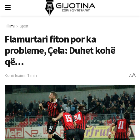
Fillimi
Sport
Flamurtari fiton por ka
probleme, Çela: Duhet kohë
që…
A
Kohë leximi: 1 min
A