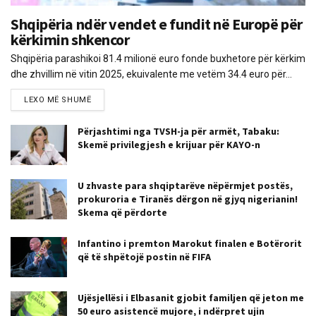
Shqipëria ndër vendet e fundit në Europë për
kërkimin shkencor
Shqipëria parashikoi 81.4 milionë euro fonde buxhetore për kërkim
dhe zhvillim në vitin 2025, ekuivalente me vetëm 34.4 euro për...
LEXO MË SHUMË
Përjashtimi nga TVSH-ja për armët, Tabaku:
Skemë privilegjesh e krijuar për KAYO-n
U zhvaste para shqiptarëve nëpërmjet postës,
prokuroria e Tiranës dërgon në gjyq nigerianin!
Skema që përdorte
Infantino i premton Marokut finalen e Botërorit
që të shpëtojë postin në FIFA
Ujësjellësi i Elbasanit gjobit familjen që jeton me
50 euro asistencë mujore, i ndërpret ujin