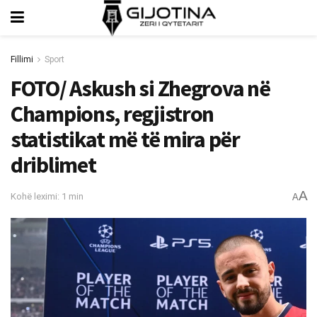
Fillimi
Sport
FOTO/ Askush si Zhegrova në
Champions, regjistron
statistikat më të mira për
driblimet
A
Kohë leximi: 1 min
A