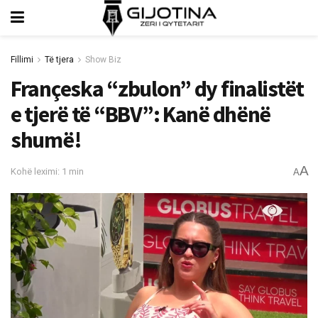
Fillimi
Të tjera
Show Biz
Françeska “zbulon” dy finalistët
e tjerë të “BBV”: Kanë dhënë
shumë!
A
Kohë leximi: 1 min
A