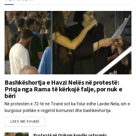
Bashkëshortja e Havzi Nelës në protestë:
Prisja nga Rama të kërkojë falje, por nuk e
bëri
Në protestën e 72-të në Tiranë sot ka folur edhe Lavdie Nela, ish-e
burgosur politike e regjimit komunist dhe bashkëshortja...
LEXO MË SHUMË
Protestë në Orikum kundër reformës