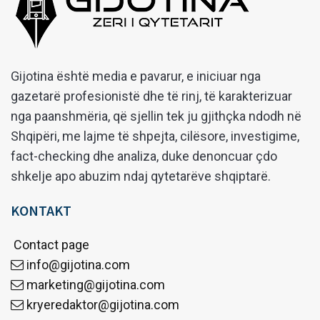
Gijotina është media e pavarur, e iniciuar nga
gazetarë profesionistë dhe të rinj, të karakterizuar
nga paanshmëria, që sjellin tek ju gjithçka ndodh në
Shqipëri, me lajme të shpejta, cilësore, investigime,
fact-checking dhe analiza, duke denoncuar çdo
shkelje apo abuzim ndaj qytetarëve shqiptarë.
KONTAKT
Contact page
info@gijotina.com
marketing@gijotina.com
kryeredaktor@gijotina.com