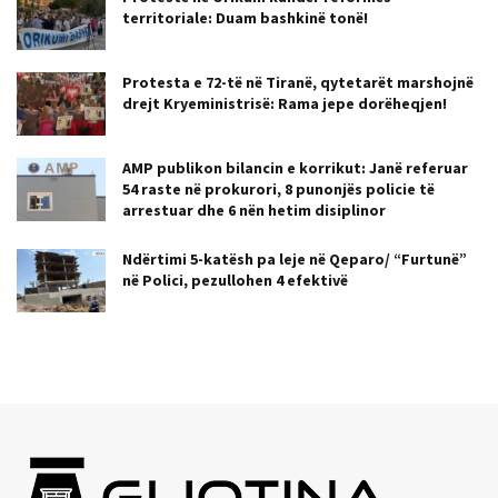
territoriale: Duam bashkinë tonë!
Protesta e 72-të në Tiranë, qytetarët marshojnë
drejt Kryeministrisë: Rama jepe dorëheqjen!
AMP publikon bilancin e korrikut: Janë referuar
54 raste në prokurori, 8 punonjës policie të
arrestuar dhe 6 nën hetim disiplinor
Ndërtimi 5-katësh pa leje në Qeparo/ “Furtunë”
në Polici, pezullohen 4 efektivë