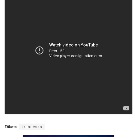
Etiketa:
franceska