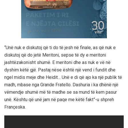
“Unë nuk e diskutoj që ti do të jesh në finale, as që nuk e
diskutoj që do jetë Meritoni, sepse të dy e meritoni
jashtëzakonisht shumë. E meritoni dhe as nuk e vë në
dyshim këtë gjë. Pastaj nëse është një vend i fundit dhe
ngel midis meje dhe Heidit… Unë e di që ajo ka një publik të
madh, mbase nga Grande Fratello. Dashuria i ka dhënë një
vëmendje shumë më të madhe se sa mund të kem pasur
unë. Kështu që unë jam në paqe me këtë fakt”-u shpreh
Françeska.