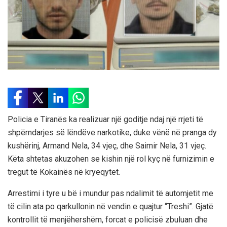
Policia e Tiranës ka realizuar një goditje ndaj një rrjeti të
shpërndarjes së lëndëve narkotike, duke vënë në pranga dy
kushërinj, Armand Nela, 34 vjeç, dhe Saimir Nela, 31 vjeç.
Këta shtetas akuzohen se kishin një rol kyç në furnizimin e
tregut të Kokainës në kryeqytet.
Arrestimi i tyre u bë i mundur pas ndalimit të automjetit me
të cilin ata po qarkullonin në vendin e quajtur “Treshi”. Gjatë
kontrollit të menjëhershëm, forcat e policisë zbuluan dhe