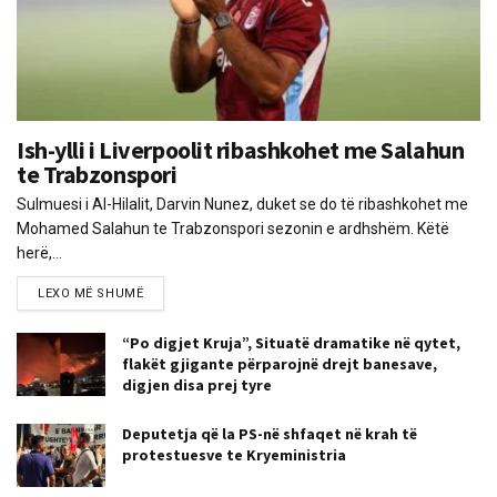
Ish-ylli i Liverpoolit ribashkohet me Salahun
te Trabzonspori
Sulmuesi i Al-Hilalit, Darvin Nunez, duket se do të ribashkohet me
Mohamed Salahun te Trabzonspori sezonin e ardhshëm. Këtë
herë,...
LEXO MË SHUMË
“Po digjet Kruja”, Situatë dramatike në qytet,
flakët gjigante përparojnë drejt banesave,
digjen disa prej tyre
Deputetja që la PS-në shfaqet në krah të
protestuesve te Kryeministria