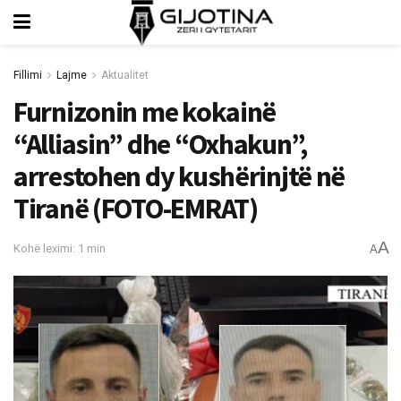
Fillimi
Lajme
Aktualitet
Furnizonin me kokainë
“Alliasin” dhe “Oxhakun”,
arrestohen dy kushërinjtë në
Tiranë (FOTO-EMRAT)
A
Kohë leximi: 1 min
A