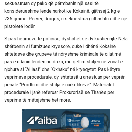
sekuestruan dy pako që përmbanin një sasi të
konsiderueshme lënde narkotike Kokainë, gjithsej 2 kg e
235 gramë. Përveç drogës, u sekuestrua gjithashtu edhe një
pistoletë lodër.
Sipas hetimeve të policisë, dyshohet se dy kushërinjtë Nela
shërbenin si furnizues kryesorë, duke i dhënë Kokainë
shtetasve dhe grupeve të ndryshme kriminale të cilat më
pas e ndanin lëndën në doza, me qëllim shitjen në zonat e
njohura si “Alliasi” dhe “Oxhaku” në kryeqytet. Pas këtyre
veprimeve procedurale, dy shtetasit u arrestuan për veprën
penale “Prodhimi dhe shitja e narkotikëve”. Materialet
procedurale i janë referuar Prokurorisë së Tiranës për
veprime të mëtejshme hetimore.