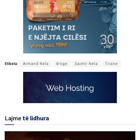
Etiketa:
Armand Nela
droge
Saimir Nela
Tirane
Lajme
të lidhura