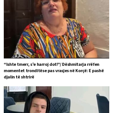
“Ishte tmerr, s’e harroj dot!”/ Dëshmitarja rrëfen
momentet tronditëse pas vrasjes në Korçë: E pashë
djalin të shtrirë