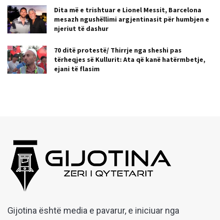
Dita më e trishtuar e Lionel Messit, Barcelona
mesazh ngushëllimi argjentinasit për humbjen e
njeriut të dashur
70 ditë protestë/ Thirrje nga sheshi pas
tërheqjes së Kullurit: Ata që kanë hatërmbetje,
ejani të flasim
Gijotina është media e pavarur, e iniciuar nga