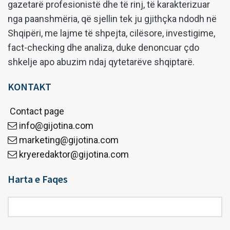
gazetarë profesionistë dhe të rinj, të karakterizuar
nga paanshmëria, që sjellin tek ju gjithçka ndodh në
Shqipëri, me lajme të shpejta, cilësore, investigime,
fact-checking dhe analiza, duke denoncuar çdo
shkelje apo abuzim ndaj qytetarëve shqiptarë.
KONTAKT
Contact page
info@gijotina.com
marketing@gijotina.com
kryeredaktor@gijotina.com
Harta e Faqes
Harta
e