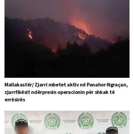
Mallakastër/ Zjarri mbetet aktiv në Panahor-Ngraçan,
zjarrfikësit ndërpresin operacionin për shkak të
errësirës