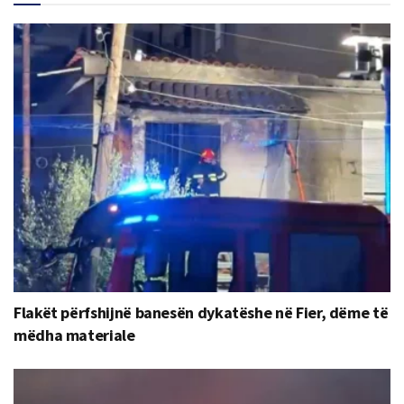
Flakët përfshijnë banesën dykatëshe në Fier, dëme të
mëdha materiale