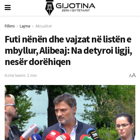
Fillimi
Lajme
Aktualitet
Futi nënën dhe vajzat në listën e
mbyllur, Alibeaj: Na detyroi ligji,
nesër dorëhiqen
A
Kohë leximi: 2 min
A