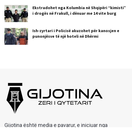
Ekstradohet nga Kolumbia në Shqipëri “kimisti”
i drogës në Frakull, i dënuar me 14 vite burg
Ish-zyrtari i Policisë akuzohet për kanosjen e
punonjësve të një hoteli në Dhërmi
Gijotina është media e pavarur, e iniciuar nga