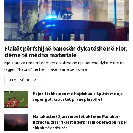
Flakët përfshijnë banesën dykatëshe në Fier,
dëme të mëdha materiale
Një zjarr ka rënë mbrëmjen e sotme në një banesë dykatëshe në
lagjen “16 prilli” në Fier. Flakët kanë përfshirë...
LEXO MË SHUMË
Pajaziti shkëlqen me Hajdukun e Splitit me një
super gol, krotatët pranë playoff-it
Mallakastër/ Zjarri mbetet aktiv në Panahor-
Ngraçan, zjarrfikësit ndërpresin operacionin për
shkak të errësirës