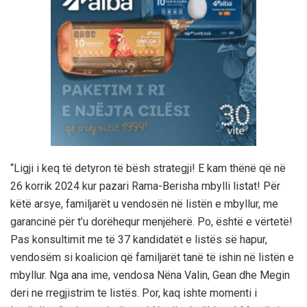
“Ligji i keq të detyron të bësh strategji! E kam thënë që në
26 korrik 2024 kur pazari Rama-Berisha mbylli listat! Për
këtë arsye, familjarët u vendosën në listën e mbyllur, me
garancinë për t’u dorëhequr menjëherë. Po, është e vërtetë!
Pas konsultimit me të 37 kandidatët e listës së hapur,
vendosëm si koalicion që familjarët tanë të ishin në listën e
mbyllur. Nga ana ime, vendosa Nëna Valin, Gean dhe Megin
deri ne rregjistrim te listës. Por, kaq ishte momenti i