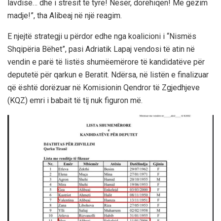
lavdisë… dhe i stresit të tyre! Nesër, dorëhiqen! Me gëzim
madje!”, tha Alibeaj në një reagim.
E njejtë strategji u përdor edhe nga koalicioni i “Nismës
Shqipëria Bëhet”, pasi Adriatik Lapaj vendosi të atin në
vendin e parë të listës shumëemërore të kandidatëve për
deputetë për qarkun e Beratit. Ndërsa, në listën e finalizuar
që është dorëzuar në Komisionin Qendror të Zgjedhjeve
(KQZ) emri i babait të tij nuk figuron më.