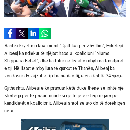
Bashkëkryetari i koalicionit “Djathtas për Zhvillim”, Enkelejd
Alibeaj ka ndjekur të njëjtat hapa si koalicioni “Nisma
Shqipëria Bëhet”, dhe ka futur në listat e mbyllura familjarët
e tij. Në listat e mbyllura të qarkut të Tiranës, Alibeaj ka
vendosur dy vajzat e tij dhe nënë e tij, e cila është 74 vjeçe.
Gjithashtu, Alibeaj e ka pranuar këtë duke thënë se ishte një
strategji për të pasur mundësi që të jetë e hapur gara për
kandidatët e koalicionit. Alibeaj shtoi se ato do të dorëhiqen
nesër.