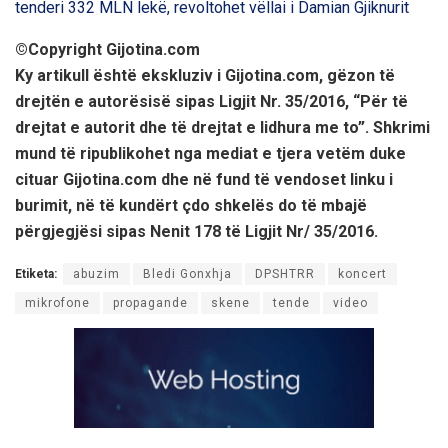
tenderi 332 MLN lekë, revoltohet vëllai i Damian Gjiknurit
©️Copyright Gijotina.com
Ky artikull është ekskluziv i Gijotina.com, gëzon të
drejtën e autorësisë sipas Ligjit Nr. 35/2016, “Për të
drejtat e autorit dhe të drejtat e lidhura me to”. Shkrimi
mund të ripublikohet nga mediat e tjera vetëm duke
cituar Gijotina.com dhe në fund të vendoset linku i
burimit, në të kundërt çdo shkelës do të mbajë
përgjegjësi sipas Nenit 178 të Ligjit Nr/ 35/2016.
Etiketa:
abuzim
Bledi Gonxhja
DPSHTRR
koncert
mikrofone
propagande
skene
tende
video