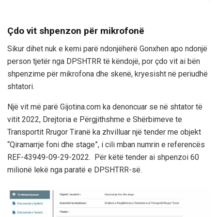
Çdo vit shpenzon për mikrofonë
Sikur dihet nuk e kemi parë ndonjëherë Gonxhen apo ndonjë
person tjetër nga DPSHTRR të këndojë, por çdo vit ai bën
shpenzime për mikrofona dhe skenë, kryesisht në periudhë
shtatori.
Një vit më parë Gijotina.com ka denoncuar se në shtator të
vitit 2022, Drejtoria e Përgjithshme e Shërbimeve te
Transportit Rrugor Tiranë ka zhvilluar një tender me objekt
“Qiramarrje foni dhe stage”, i cili mban numrin e referencës
REF-43949-09-29-2022. Për këtë tender ai shpenzoi 60
milionë lekë nga paratë e DPSHTRR-së.