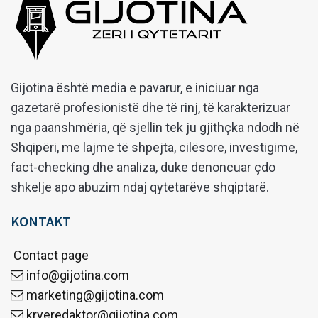
Gijotina është media e pavarur, e iniciuar nga
gazetarë profesionistë dhe të rinj, të karakterizuar
nga paanshmëria, që sjellin tek ju gjithçka ndodh në
Shqipëri, me lajme të shpejta, cilësore, investigime,
fact-checking dhe analiza, duke denoncuar çdo
shkelje apo abuzim ndaj qytetarëve shqiptarë.
KONTAKT
Contact page
info@gijotina.com
marketing@gijotina.com
kryeredaktor@gijotina.com