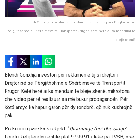
Blendi Gonxhja investon për reklamën e tij si drejtor i Drejtorisë së
Përgjithshme e Shërbimeve të Transportit Rrugor. Këtë herë ai ka menduar të
blejë skenë
Blendi Gonxhja investon për reklamën e tij si drejtor i
Drejtorisë së Përgjithshme e Shërbimeve të Transportit
Rrugor. Këtë herë ai ka menduar të blejë skenë, mikrofona
dhe video për të realizuar sa më bukur propagandën. Për
këtë arsye ka hapur garën për dy tenderë, që nuk kushtojnë
pak.
Prokurimi i parë ka si objekt “
Qiramarrje foni dhe stage
”.
Fondi i këtij tenderi është plot 9.999.917 lekë pa TVSH, ose