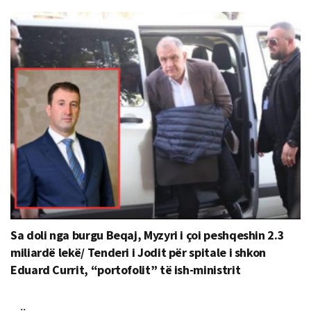
Sa doli nga burgu Beqaj, Myzyri i çoi peshqeshin 2.3
miliardë lekë/ Tenderi i Jodit për spitale i shkon
Eduard Currit, “portofolit” të ish-ministrit