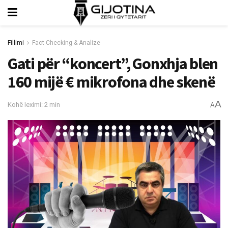
Fillimi
Fact-Checking & Analize
Gati për “koncert”, Gonxhja blen
160 mijë €‎ mikrofona dhe skenë
A
Kohë leximi: 2 min
A