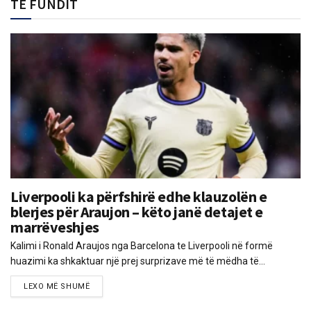
TË FUNDIT
Liverpooli ka përfshirë edhe klauzolën e
blerjes për Araujon – këto janë detajet e
marrëveshjes
Kalimi i Ronald Araujos nga Barcelona te Liverpooli në formë
huazimi ka shkaktuar një prej surprizave më të mëdha të...
LEXO MË SHUMË