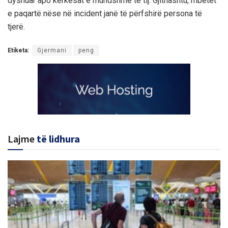
dyshuar apo kërkesat e mundshme të tij. Gjithashtu, mbetet
e paqartë nëse në incident janë të përfshirë persona të
tjerë.
Etiketa:
Gjermani
peng
Lajme
të lidhura