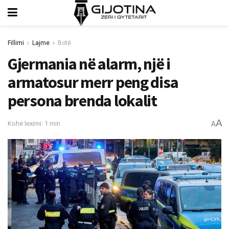
Fillimi
Lajme
Botë
Gjermania në alarm, një i
armatosur merr peng disa
persona brenda lokalit
A
Kohë leximi: 1 min
A