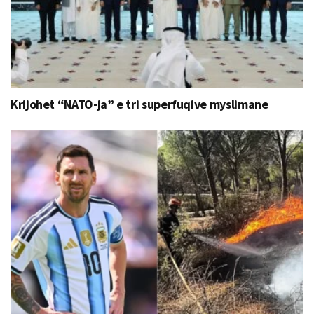
Krijohet “NATO-ja” e tri superfuqive myslimane