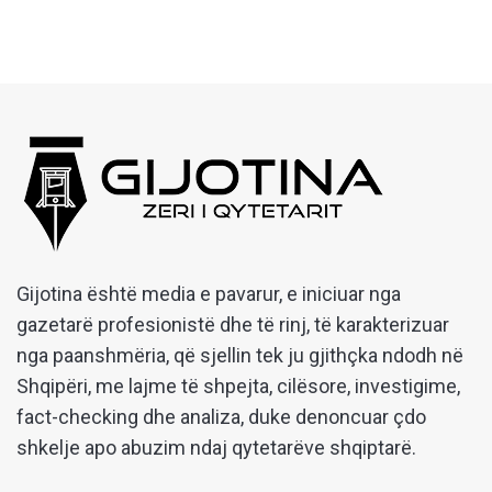
Gijotina është media e pavarur, e iniciuar nga
gazetarë profesionistë dhe të rinj, të karakterizuar
nga paanshmëria, që sjellin tek ju gjithçka ndodh në
Shqipëri, me lajme të shpejta, cilësore, investigime,
fact-checking dhe analiza, duke denoncuar çdo
shkelje apo abuzim ndaj qytetarëve shqiptarë.