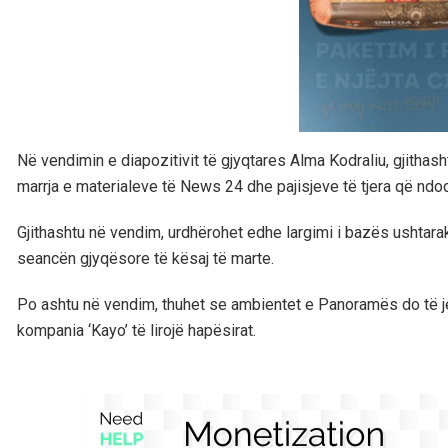
Në vendimin e diapozitivit të gjyqtares Alma Kodraliu, gjithas
marrja e materialeve të News 24 dhe pajisjeve të tjera që n
Gjithashtu në vendim, urdhërohet edhe largimi i bazës ushtara
seancën gjyqësore të kësaj të marte.
Po ashtu në vendim, thuhet se ambientet e Panoramës do të 
kompania ‘Kayo’ të lirojë hapësirat.