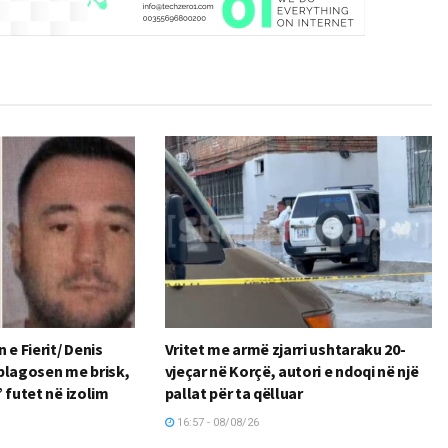
 e Fierit/ Denis
Vritet me armë zjarri ushtaraku 20-
r plagosen me brisk,
vjeçar në Korçë, autori e ndoqi në një
e’ futet në izolim
pallat për ta qëlluar
16:57 - 08/08/26