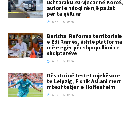
ushtaraku 20-vjeçar në Korçë,
autori e ndoqi në një pallat
për ta qëlluar
16:57 - 08/08/26
Berisha: Reforma territoriale
e Edi Ramës, është platforma
më e egër për shpopullimin e
shqiptarëve
16:00 - 08/08/26
Dështoi në testet mjekësore
te Leipzig, Fisnik Asllani merr
mbështetjen e Hoffenheim
15:00 - 08/08/26