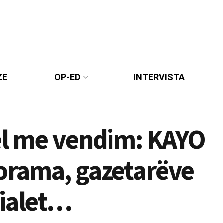
ZE
OP-ED
INTERVISTA
del me vendim: KAYO
norama, gazetarëve
rialet…