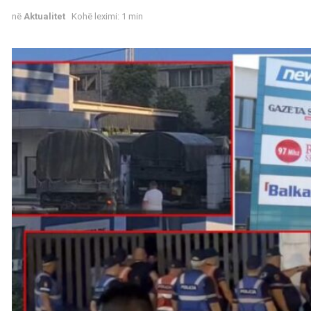
në
Aktualitet
Kohë leximi: 1 min