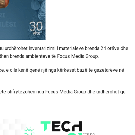
htu urdhërohet inventarizimi i materialeve brenda 24 orëve dhe
dodhen brenda ambienteve të Focus Media Group.
ke, e cila kanë qenë një nga kërkesat bazë të gazetarëve në
jetë shfrytëzohen nga Focus Media Group dhe urdhërohet që