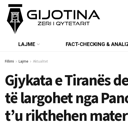
LAJME
FACT-CHECKING & ANALI
Fillimi
Lajme
Aktualitet
Gjykata e Tiranës 
të largohet nga Pa
t’u rikthehen mate