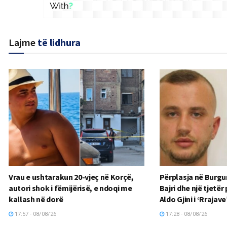
Lajme
të lidhura
Vrau e ushtarakun 20-vjeç në Korçë,
Përplasja në Burgun
autori shok i fëmijërisë, e ndoqi me
Bajri dhe një tjetë
kallash në dorë
Aldo Gjini i ‘Rrajav
17:57 - 08/08/26
17:28 - 08/08/26