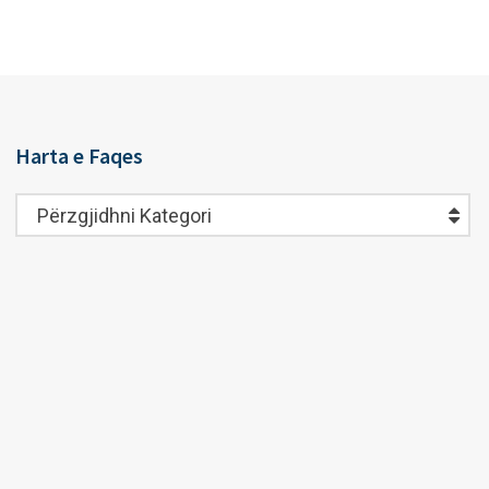
Harta e Faqes
Harta
Përzgjidhni Kategori
e
Faqes