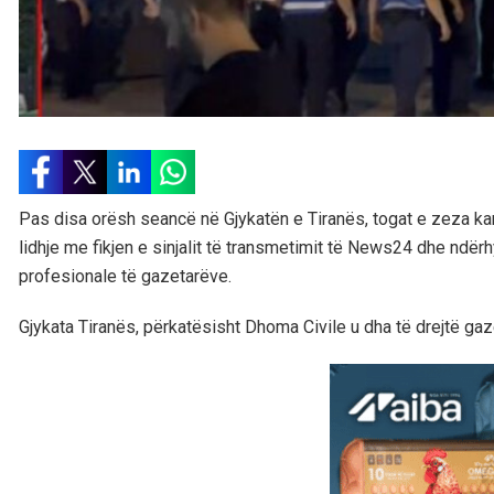
Pas disa orësh seancë në Gjykatën e Tiranës, togat e zeza ka
lidhje me fikjen e sinjalit të transmetimit të News24 dhe ndë
profesionale të gazetarëve.
Gjykata Tiranës, përkatësisht Dhoma Civile u dha të drejtë g