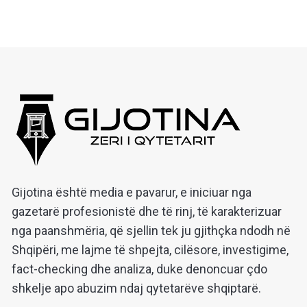
Gijotina është media e pavarur, e iniciuar nga
gazetarë profesionistë dhe të rinj, të karakterizuar
nga paanshmëria, që sjellin tek ju gjithçka ndodh në
Shqipëri, me lajme të shpejta, cilësore, investigime,
fact-checking dhe analiza, duke denoncuar çdo
shkelje apo abuzim ndaj qytetarëve shqiptarë.