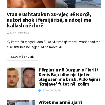
Vrau e ushtarakun 20-vjeç në Korçë,
autori shok i fëmijërisë, e ndoqi me
kallash në dorë
17:57 - 08/08/26
Ky është 20-vjeçari Joan Zuko, viktima që mbeti i vrarë pasditen
e së shtunës në lagjen 14 në Korce. Ai...
LEXO MË SHUMË
Përplasja në Burgun e Fierit/
Denis Bajri dhe një tjetër
plagosen me brisk, Aldo Gjini i
‘Rrajave’ futet në izolim
17:28 - 08/08/26
Vritet me armë zjarri