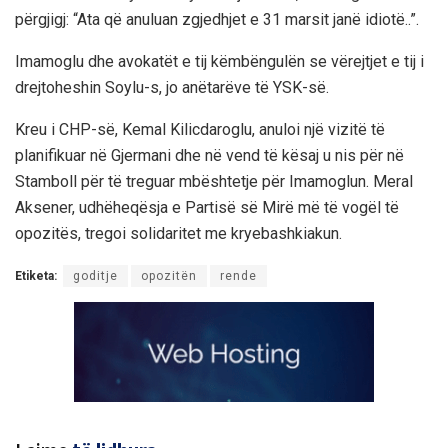
përgjigj: “Ata që anuluan zgjedhjet e 31 marsit janë idiotë..”.
Imamoglu dhe avokatët e tij këmbëngulën se vërejtjet e tij i
drejtoheshin Soylu-s, jo anëtarëve të YSK-së.
Kreu i CHP-së, Kemal Kilicdaroglu, anuloi një vizitë të
planifikuar në Gjermani dhe në vend të kësaj u nis për në
Stamboll për të treguar mbështetje për Imamoglun. Meral
Aksener, udhëheqësja e Partisë së Mirë më të vogël të
opozitës, tregoi solidaritet me kryebashkiakun.
Etiketa:
goditje
opozitën
rende