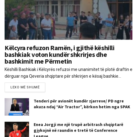
Këlcyra refuzon Ramën, i gjithë këshilli
bashkiak voton kundër shkrirjes dhe
bashkimit me Përmetin
Këshilli Bashkiak i Këlcyrës refuzoi me unanimitet të plotë draftin e
dërguar nga Qeveria shqiptare për shkrirjen e kësaj bashkie...
LEXO MË SHUMË
Tenderi për avionët kundër zjarreve/ PD ngre
akuza ndaj “Air Tractor”, kërkon hetim nga SPAK
Enea Jorgji me një trupë arbitrash shqiptarë
gjykojnë në raundin e tretë të Conference
League