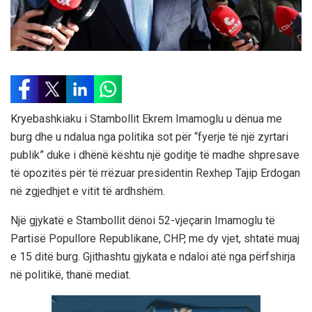
Kryebashkiaku i Stambollit Ekrem Imamoglu u dënua me
burg dhe u ndalua nga politika sot për “fyerje të një zyrtari
publik” duke i dhënë kështu një goditje të madhe shpresave
të opozitës për të rrëzuar presidentin Rexhep Tajip Erdogan
në zgjedhjet e vitit të ardhshëm.
Një gjykatë e Stambollit dënoi 52-vjeçarin Imamoglu të
Partisë Popullore Republikane, CHP, me dy vjet, shtatë muaj
e 15 ditë burg. Gjithashtu gjykata e ndaloi atë nga përfshirja
në politikë, thanë mediat.