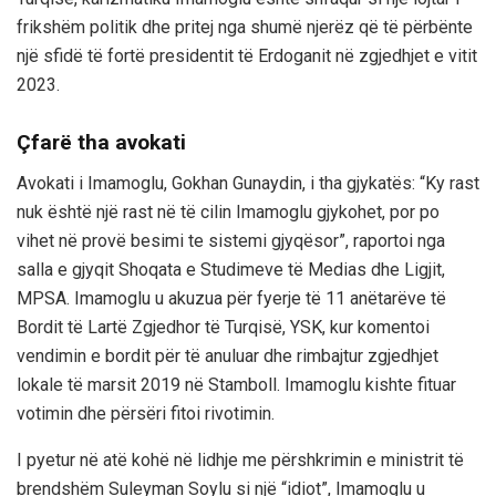
frikshëm politik dhe pritej nga shumë njerëz që të përbënte
një sfidë të fortë presidentit të Erdoganit në zgjedhjet e vitit
2023.
Çfarë tha avokati
Avokati i Imamoglu, Gokhan Gunaydin, i tha gjykatës: “Ky rast
nuk është një rast në të cilin Imamoglu gjykohet, por po
vihet në provë besimi te sistemi gjyqësor”, raportoi nga
salla e gjyqit Shoqata e Studimeve të Medias dhe Ligjit,
MPSA. Imamoglu u akuzua për fyerje të 11 anëtarëve të
Bordit të Lartë Zgjedhor të Turqisë, YSK, kur komentoi
vendimin e bordit për të anuluar dhe rimbajtur zgjedhjet
lokale të marsit 2019 në Stamboll. Imamoglu kishte fituar
votimin dhe përsëri fitoi rivotimin.
I pyetur në atë kohë në lidhje me përshkrimin e ministrit të
brendshëm Suleyman Soylu si një “idiot”, Imamoglu u