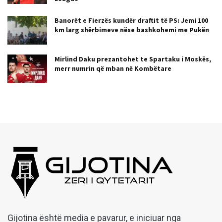
Banorët e Fierzës kundër draftit të PS: Jemi 100
km larg shërbimeve nëse bashkohemi me Pukën
Mirlind Daku prezantohet te Spartaku i Moskës,
merr numrin që mban në Kombëtare
Gijotina është media e pavarur, e iniciuar nga