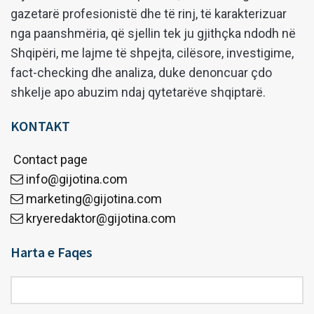
gazetarë profesionistë dhe të rinj, të karakterizuar
nga paanshmëria, që sjellin tek ju gjithçka ndodh në
Shqipëri, me lajme të shpejta, cilësore, investigime,
fact-checking dhe analiza, duke denoncuar çdo
shkelje apo abuzim ndaj qytetarëve shqiptarë.
KONTAKT
Contact page
info@gijotina.com
marketing@gijotina.com
kryeredaktor@gijotina.com
Harta e Faqes
Harta
e