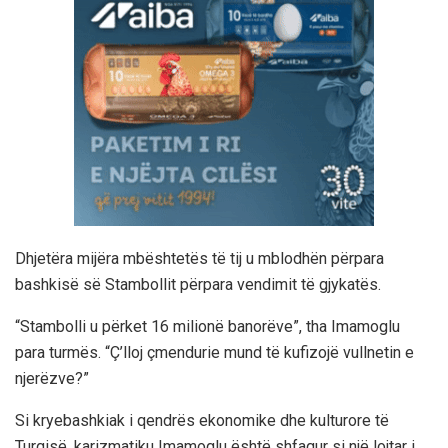
Dhjetëra mijëra mbështetës të tij u mblodhën përpara
bashkisë së Stambollit përpara vendimit të gjykatës.
“Stambolli u përket 16 milionë banorëve”, tha Imamoglu
para turmës. “Ç’lloj çmendurie mund të kufizojë vullnetin e
njerëzve?”
Si kryebashkiak i qendrës ekonomike dhe kulturore të
Turqisë, karizmatiku Imamoglu është shfaqur si një lojtar i