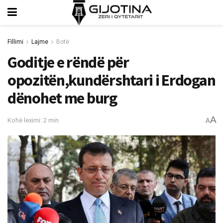
Fillimi
Lajme
Botë
Goditje e rëndë për
opozitën,kundërshtari i Erdogan
dënohet me burg
A
Kohë leximi: 2 min
A