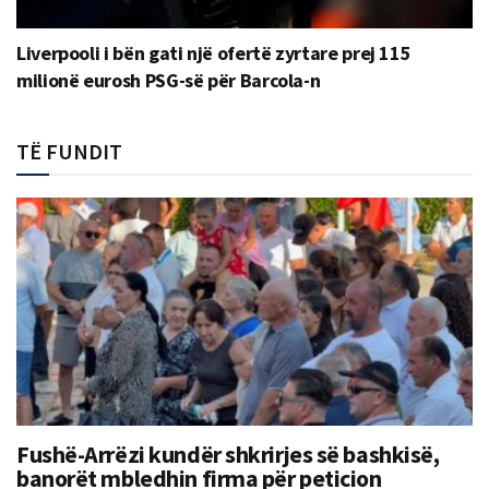
Liverpooli i bën gati një ofertë zyrtare prej 115
milionë eurosh PSG-së për Barcola-n
TË FUNDIT
Fushë-Arrëzi kundër shkrirjes së bashkisë,
banorët mbledhin firma për peticion