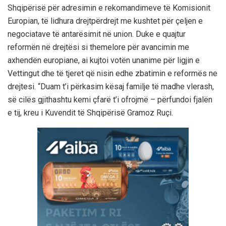
Shqipërisë për adresimin e rekomandimeve të Komisionit
Europian, të lidhura drejtpërdrejt me kushtet për çeljen e
negociatave të antarësimit në union. Duke e quajtur
reformën në drejtësi si themelore për avancimin me
axhendën europiane, ai kujtoi votën unanime për ligjin e
Vettingut dhe të tjeret që nisin edhe zbatimin e reformës ne
drejtesi. “Duam t’i përkasim kësaj familje të madhe vlerash,
së cilës gjithashtu kemi çfarë t’i ofrojmë – përfundoi fjalën
e tij, kreu i Kuvendit të Shqipërisë Gramoz Ruçi.