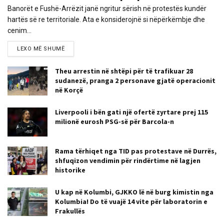
Banorët e Fushë-Arrëzit janë ngritur sërish në protestës kundër
hartës së re territoriale. Ata e konsiderojnë si nëpërkëmbje dhe
cenim...
LEXO MË SHUMË
Theu arrestin në shtëpi për të trafikuar 28
sudanezë, pranga 2 personave gjatë operacionit
në Korçë
Liverpooli i bën gati një ofertë zyrtare prej 115
milionë eurosh PSG-së për Barcola-n
Rama tërhiqet nga TID pas protestave në Durrës,
shfuqizon vendimin për rindërtime në lagjen
historike
U kap në Kolumbi, GJKKO lë në burg kimistin nga
Kolumbia! Do të vuajë 14 vite për laboratorin e
Frakullës