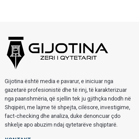
Gijotina është media e pavarur, e iniciuar nga
gazetarë profesionistë dhe të rinj, të karakterizuar
nga paanshmëria, që sjellin tek ju gjithçka ndodh në
Shqipëri, me lajme të shpejta, cilësore, investigime,
fact-checking dhe analiza, duke denoncuar çdo
shkelje apo abuzim ndaj qytetarëve shqiptarë.