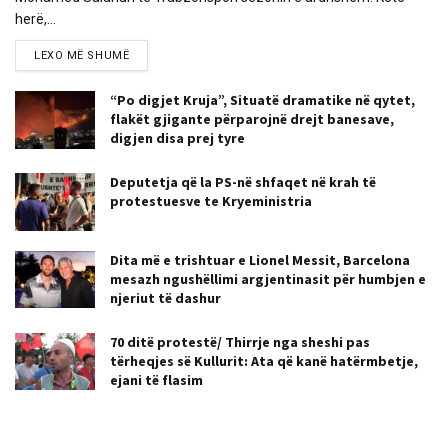
herë,...
LEXO MË SHUMË
“Po digjet Kruja”, Situatë dramatike në qytet,
flakët gjigante përparojnë drejt banesave,
digjen disa prej tyre
Deputetja që la PS-në shfaqet në krah të
protestuesve te Kryeministria
Dita më e trishtuar e Lionel Messit, Barcelona
mesazh ngushëllimi argjentinasit për humbjen e
njeriut të dashur
70 ditë protestë/ Thirrje nga sheshi pas
tërheqjes së Kullurit: Ata që kanë hatërmbetje,
ejani të flasim