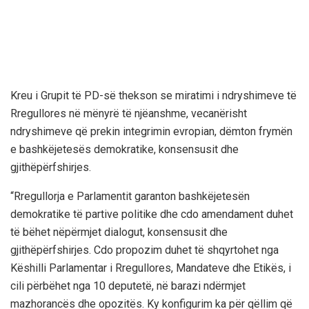
Kreu i Grupit të PD-së thekson se miratimi i ndryshimeve të
Rregullores në mënyrë të njëanshme, vecanërisht
ndryshimeve që prekin integrimin evropian, dëmton frymën
e bashkëjetesës demokratike, konsensusit dhe
gjithëpërfshirjes.
“Rregullorja e Parlamentit garanton bashkëjetesën
demokratike të partive politike dhe cdo amendament duhet
të bëhet nëpërmjet dialogut, konsensusit dhe
gjithëpërfshirjes. Cdo propozim duhet të shqyrtohet nga
Këshilli Parlamentar i Rregullores, Mandateve dhe Etikës, i
cili përbëhet nga 10 deputetë, në barazi ndërmjet
mazhorancës dhe opozitës. Ky konfigurim ka për qëllim që