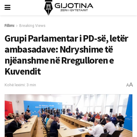
Fillimi
Breaking Views
Grupi Parlamentar i PD-së, letër
ambasadave: Ndryshime të
njëanshme në Rregulloren e
Kuvendit
A
Kohë leximi: 3 min
A