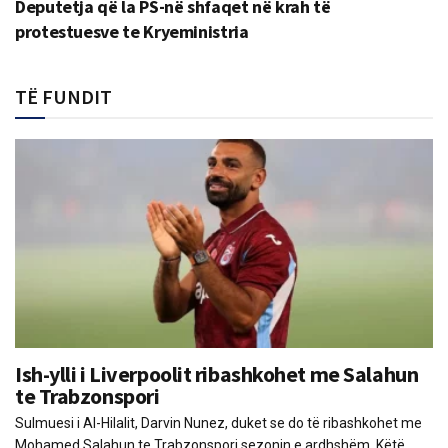
Deputetja që la PS-në shfaqet në krah të
protestuesve te Kryeministria
TË FUNDIT
Ish-ylli i Liverpoolit ribashkohet me Salahun
te Trabzonspori
Sulmuesi i Al-Hilalit, Darvin Nunez, duket se do të ribashkohet me
Mohamed Salahun te Trabzonspori sezonin e ardhshëm. Këtë