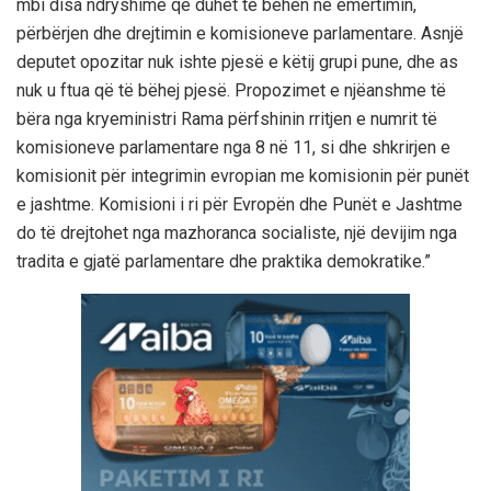
mbi disa ndryshime që duhet të bëhen në emërtimin,
përbërjen dhe drejtimin e komisioneve parlamentare. Asnjë
deputet opozitar nuk ishte pjesë e këtij grupi pune, dhe as
nuk u ftua që të bëhej pjesë. Propozimet e njëanshme të
bëra nga kryeministri Rama përfshinin rritjen e numrit të
komisioneve parlamentare nga 8 në 11, si dhe shkrirjen e
komisionit për integrimin evropian me komisionin për punët
e jashtme. Komisioni i ri për Evropën dhe Punët e Jashtme
do të drejtohet nga mazhoranca socialiste, një devijim nga
tradita e gjatë parlamentare dhe praktika demokratike.”