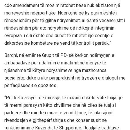
cdo amendament të mos miratohet nëse nuk ekziston një
marrëveshje ndërpartiake. Ndërkohë që ky parim është i
rëndësishëm për të gjitha ndryshimet, ai është vecanërisht i
rëndësishëm për ato ndryshime që ndikojnë integrimin
evropian, i cili është dhe duhet të mbetet një cështje e
dakordësisë kombëtare në vend të kontrollit partiak.”
Bardhi, në emër të Grupit të PD-së kërkon ndërhyrjen e
ambasadave për ndalimin e miratimit në mënyrë të
njëanshme të këtyre ndryshimeve nga mazhoranca
socialiste, duke u ulur paraprakisht në tryezën e dialogut me
përfaqësuesit e opozitës.
“Për këto arsye, me mirësjellje nxisim shkëlqesitë tuaja që
të merrni parasysh këto zhvillime dhe në cilësitë tuaj si
partnerë dhe miq të cmuar të vendit tonë, të inkurajoni
rivendosjen e gjithëpërfshirjes dhe konsensusit në
funksionimin e Kuvendit të Shqipërisë. Ruajtja e traditave