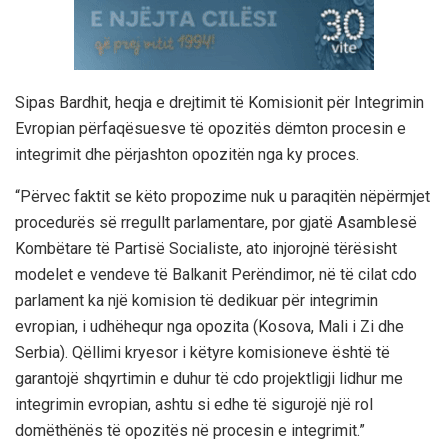
Sipas Bardhit, heqja e drejtimit të Komisionit për Integrimin
Evropian përfaqësuesve të opozitës dëmton procesin e
integrimit dhe përjashton opozitën nga ky proces.
“Përvec faktit se këto propozime nuk u paraqitën nëpërmjet
procedurës së rregullt parlamentare, por gjatë Asamblesë
Kombëtare të Partisë Socialiste, ato injorojnë tërësisht
modelet e vendeve të Balkanit Perëndimor, në të cilat cdo
parlament ka një komision të dedikuar për integrimin
evropian, i udhëhequr nga opozita (Kosova, Mali i Zi dhe
Serbia). Qëllimi kryesor i këtyre komisioneve është të
garantojë shqyrtimin e duhur të cdo projektligji lidhur me
integrimin evropian, ashtu si edhe të sigurojë një rol
domëthënës të opozitës në procesin e integrimit.”