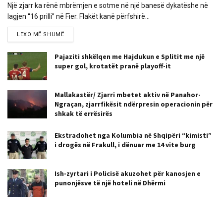
Një zjarr ka rënë mbrëmjen e sotme në një banesë dykatëshe në
lagjen “16 prilli” në Fier. Flakët kanë përfshirë...
LEXO MË SHUMË
Pajaziti shkëlqen me Hajdukun e Splitit me një
super gol, krotatët pranë playoff-it
Mallakastër/ Zjarri mbetet aktiv në Panahor-
Ngraçan, zjarrfikësit ndërpresin operacionin për
shkak të errësirës
Ekstradohet nga Kolumbia në Shqipëri “kimisti”
i drogës në Frakull, i dënuar me 14 vite burg
Ish-zyrtari i Policisë akuzohet për kanosjen e
punonjësve të një hoteli në Dhërmi