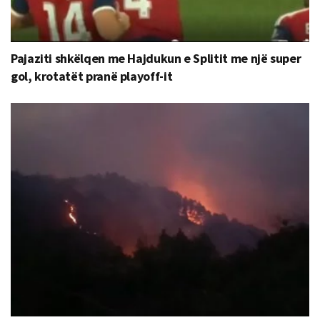
Pajaziti shkëlqen me Hajdukun e Splitit me një super
gol, krotatët pranë playoff-it