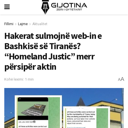
Fillimi
Lajme
Aktualitet
Hakerat sulmojnë web-in e
Bashkisë së Tiranës?
“Homeland Justic” merr
përsipër aktin
A
Kohë leximi: 1 min
A