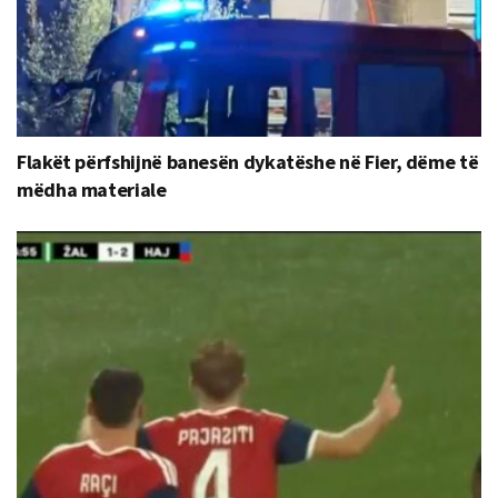
Flakët përfshijnë banesën dykatëshe në Fier, dëme të
mëdha materiale