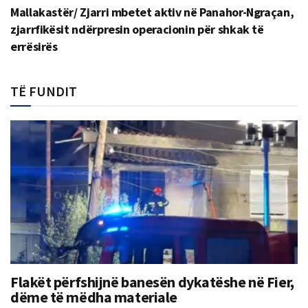
Mallakastër/ Zjarri mbetet aktiv në Panahor-Ngraçan,
zjarrfikësit ndërpresin operacionin për shkak të
errësirës
TË FUNDIT
Flakët përfshijnë banesën dykatëshe në Fier,
dëme të mëdha materiale