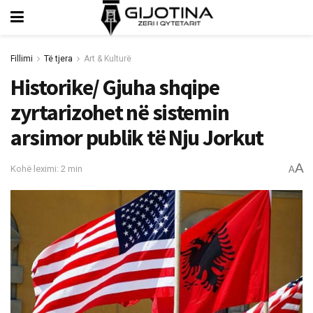
Fillimi
Të tjera
Art & Kulturë
Historike/ Gjuha shqipe
zyrtarizohet në sistemin
arsimor publik të Nju Jorkut
A
Kohë leximi: 2 min
A