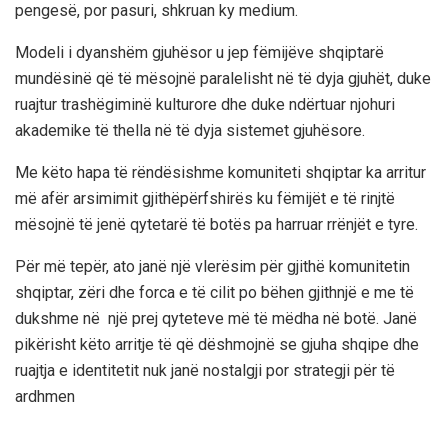
pengesë, por pasuri, shkruan ky medium.
Modeli i dyanshëm gjuhësor u jep fëmijëve shqiptarë
mundësinë që të mësojnë paralelisht në të dyja gjuhët, duke
ruajtur trashëgiminë kulturore dhe duke ndërtuar njohuri
akademike të thella në të dyja sistemet gjuhësore.
Me këto hapa të rëndësishme komuniteti shqiptar ka arritur
më afër arsimimit gjithëpërfshirës ku fëmijët e të rinjtë
mësojnë të jenë qytetarë të botës pa harruar rrënjët e tyre.
Për më tepër, ato janë një vlerësim për gjithë komunitetin
shqiptar, zëri dhe forca e të cilit po bëhen gjithnjë e me të
dukshme në një prej qyteteve më të mëdha në botë. Janë
pikërisht këto arritje të që dëshmojnë se gjuha shqipe dhe
ruajtja e identitetit nuk janë nostalgji por strategji për të
ardhmen