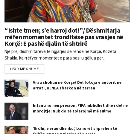
“Ishte tmerr, s’e harroj dot!”/ Dëshmitarja
rrëfen momentet tronditëse pas vrasjes në
Korçë: E pashë djalin të shtrirë
Një prej dëshmitareve të ngjarjes së rëndë në Korçë, Kozeta
Shakla, ka rrëfyer momentet e para pasi u qëllua për...
LEXO MË SHUMË
Vrau shokun në Korçë/ Del fotoja e autorit në
arrati, RENEA zbarkon në terren
Infantino nën presion, FIFA mblidhet dhe i del në
mbrojtje: Nuk do të tolerojmë më sulme
‘Erdhi, e vrau dhe iku’, banorët shprehen të
frikësuar pas ngjarjes së Korçës