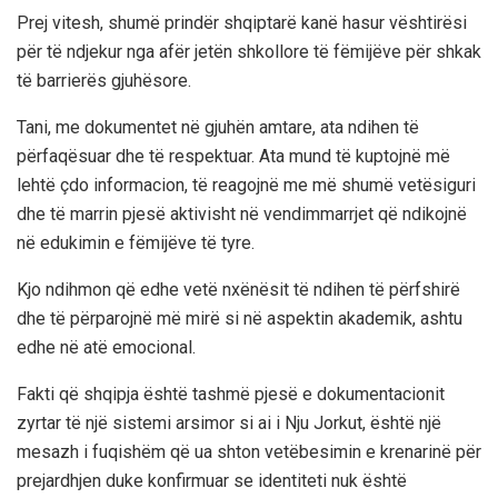
Prej vitesh, shumë prindër shqiptarë kanë hasur vështirësi
për të ndjekur nga afër jetën shkollore të fëmijëve për shkak
të barrierës gjuhësore.
Tani, me dokumentet në gjuhën amtare, ata ndihen të
përfaqësuar dhe të respektuar. Ata mund të kuptojnë më
lehtë çdo informacion, të reagojnë me më shumë vetësiguri
dhe të marrin pjesë aktivisht në vendimmarrjet që ndikojnë
në edukimin e fëmijëve të tyre.
Kjo ndihmon që edhe vetë nxënësit të ndihen të përfshirë
dhe të përparojnë më mirë si në aspektin akademik, ashtu
edhe në atë emocional.
Fakti që shqipja është tashmë pjesë e dokumentacionit
zyrtar të një sistemi arsimor si ai i Nju Jorkut, është një
mesazh i fuqishëm që ua shton vetëbesimin e krenarinë për
prejardhjen duke konfirmuar se identiteti nuk është