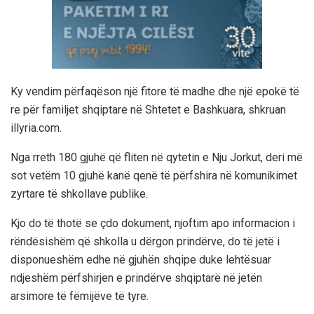
Ky vendim përfaqëson një fitore të madhe dhe një epokë të
re për familjet shqiptare në Shtetet e Bashkuara, shkruan
illyria.com.
Nga rreth 180 gjuhë që fliten në qytetin e Nju Jorkut, deri më
sot vetëm 10 gjuhë kanë qenë të përfshira në komunikimet
zyrtare të shkollave publike.
Kjo do të thotë se çdo dokument, njoftim apo informacion i
rëndësishëm që shkolla u dërgon prindërve, do të jetë i
disponueshëm edhe në gjuhën shqipe duke lehtësuar
ndjeshëm përfshirjen e prindërve shqiptarë në jetën
arsimore të fëmijëve të tyre.