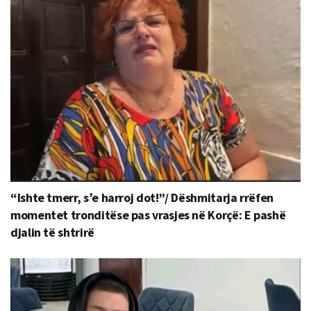
“Ishte tmerr, s’e harroj dot!”/ Dëshmitarja rrëfen
momentet tronditëse pas vrasjes në Korçë: E pashë
djalin të shtrirë